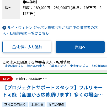
●年俸制
月収： 189,000円 ~ 260,000円
(年収： 226万円 ~ 3
IT・Web制作スキルを身につける就労移行支援サービス
給与
12万円 )
ルイ・ヴィトン ジャパン株式会社が採用中の障害者の求
ソーシャルファームサービス
人・転職情報の一覧はこちら
しいたけ生産で実現する
新しい障害者雇用支援サービス
お気に入り追加
詳細へ
この求人に関連する障害者求人・転職情報
北海道の求人
栃木県の求人
千葉県の求人
東京都の求人
神奈川県
ご利用ガイド
NEW
更新日：2026年8月4日
【プロジェクトサポートスタッフ】フルリモー
法人向けページ
ト可能（全国から応募頂けます）多くの場面
で、細やかな心遣いなどホスピタリティが活か
正社員登用あり
上場企業
在宅の配慮