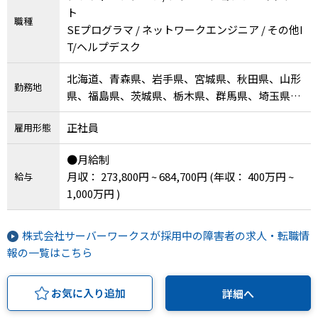
ト
職種
SEプログラマ / ネットワークエンジニア / その他I
T/ヘルプデスク
北海道、青森県、岩手県、宮城県、秋田県、山形
勤務地
県、福島県、茨城県、栃木県、群馬県、埼玉県、
千葉県、東京都、神奈川県、新潟県、富山県、石
正社員
雇用形態
川県、福井県、山梨県、長野県、岐阜県、静岡
県、愛知県、三重県、滋賀県、京都府、大阪府、
●月給制
兵庫県、奈良県、和歌山県、鳥取県、島根県、岡
月収： 273,800円 ~ 684,700円
(年収： 400万円 ~
給与
山県、広島県、山口県、徳島県、香川県、愛媛
1,000万円 )
県、高知県、福岡県、佐賀県、長崎県、熊本県、
大分県、宮崎県、鹿児島県、沖縄県、その他
株式会社サーバーワークスが採用中の障害者の求人・転職情
報の一覧はこちら
お気に入り追加
詳細へ