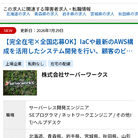
この求人に関連する障害者求人・転職情報
北海道の求人
青森県の求人
岩手県の求人
宮城県の求人
秋田県の
NEW
更新日：2026年7月29日
【完全在宅×全国応募OK】IaCや最新のAWS構
成を活用したシステム開発を行い、顧客のビジ
ネスを加速させたい方を募集します！
上場企業
転勤なし
在宅の配慮
株式会社サーバーワークス
サーバーレス開発エンジニア
SEプログラマ / ネットワークエンジニア / その他I
職種
T/ヘルプデスク
北海道、青森県、岩手県、宮城県、秋田県、山形