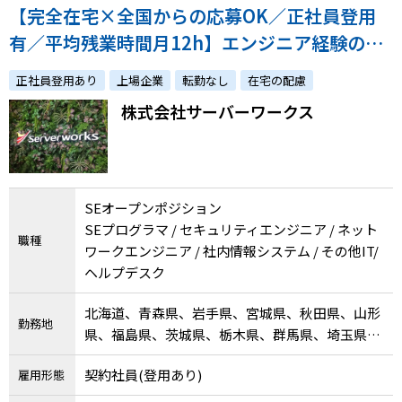
【完全在宅×全国からの応募OK／正社員登用
有／平均残業時間月12h】エンジニア経験のあ
る方を幅広く募集！経験スキルに合ったポジシ
正社員登用あり
上場企業
転勤なし
在宅の配慮
ョンを提案します
株式会社サーバーワークス
SEオープンポジション
SEプログラマ / セキュリティエンジニア / ネット
職種
ワークエンジニア / 社内情報システム / その他IT/
ヘルプデスク
北海道、青森県、岩手県、宮城県、秋田県、山形
勤務地
県、福島県、茨城県、栃木県、群馬県、埼玉県、
千葉県、東京都、神奈川県、新潟県、富山県、石
契約社員(登用あり)
雇用形態
川県、福井県、山梨県、長野県、岐阜県、静岡
県、愛知県、三重県、滋賀県、京都府、大阪府、