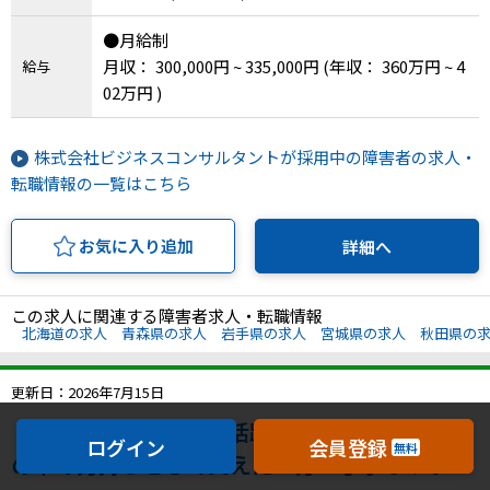
県、愛知県、三重県、滋賀県、京都府、大阪府、
●月給制
兵庫県、奈良県、和歌山県、鳥取県、島根県、岡
月収： 300,000円 ~ 335,000円
(年収： 360万円 ~ 4
給与
山県、広島県、山口県、徳島県、香川県、愛媛
02万円 )
県、高知県、福岡県、佐賀県、長崎県、熊本県、
大分県、宮崎県、鹿児島県、沖縄県
株式会社ビジネスコンサルタントが採用中の障害者の求人・
転職情報の一覧はこちら
お気に入り追加
詳細へ
この求人に関連する障害者求人・転職情報
北海道の求人
青森県の求人
岩手県の求人
宮城県の求人
秋田県の
更新日：2026年7月15日
【面接1回 / 40～50代活躍中 / 未経験歓迎】縁
ログイン
会員登録
無料
の下の力持ちとして支えたい方！丁寧なサポー