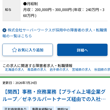
●月給制
兵庫県、奈良県、和歌山県、鳥取県、島根県、岡
月収： 200,000円 ~ 300,000円
(年収： 240万円 ~ 3
給与
山県、広島県、山口県、徳島県、香川県、愛媛
60万円 )
県、高知県、福岡県、佐賀県、長崎県、熊本県、
大分県、宮崎県、鹿児島県、沖縄県、その他
株式会社サーバーワークスが採用中の障害者の求人・転職情
報の一覧はこちら
お気に入り追加
詳細へ
この求人に関連する障害者求人・転職情報
北海道の求人
青森県の求人
岩手県の求人
宮城県の求人
秋田県の
更新日：2026年7月24日
【関西】事務・庶務業務【プライム上場企業グ
ループ／ゼネラルパートナーズ経由での入社実
績多数／事務未経験の方も歓迎！特別なスキル
正社員登用あり
事務未経験OK
時短OK