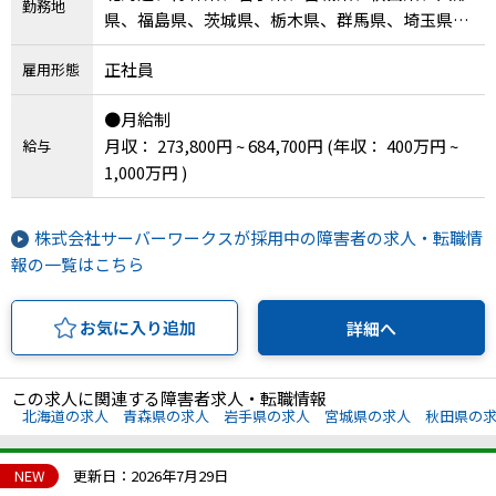
勤務地
県、福島県、茨城県、栃木県、群馬県、埼玉県、
千葉県、東京都、神奈川県、新潟県、富山県、石
正社員
雇用形態
川県、福井県、山梨県、長野県、岐阜県、静岡
県、愛知県、三重県、滋賀県、京都府、大阪府、
●月給制
兵庫県、奈良県、和歌山県、鳥取県、島根県、岡
月収： 273,800円 ~ 684,700円
(年収： 400万円 ~
給与
山県、広島県、山口県、徳島県、香川県、愛媛
1,000万円 )
県、高知県、福岡県、佐賀県、長崎県、熊本県、
大分県、宮崎県、鹿児島県、沖縄県、その他
株式会社サーバーワークスが採用中の障害者の求人・転職情
報の一覧はこちら
お気に入り追加
詳細へ
この求人に関連する障害者求人・転職情報
北海道の求人
青森県の求人
岩手県の求人
宮城県の求人
秋田県の
NEW
更新日：2026年7月29日