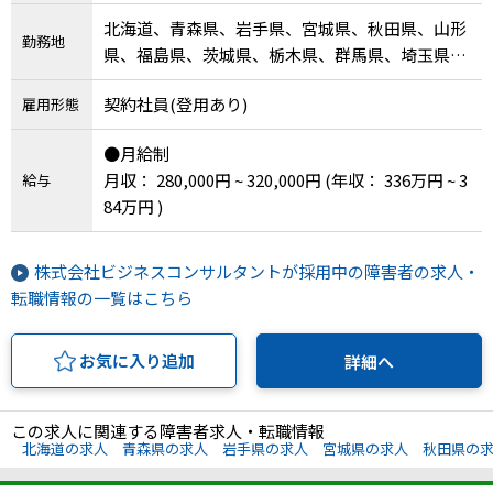
北海道、青森県、岩手県、宮城県、秋田県、山形
勤務地
県、福島県、茨城県、栃木県、群馬県、埼玉県、
千葉県、東京都、神奈川県、新潟県、富山県、石
契約社員(登用あり)
雇用形態
川県、福井県、山梨県、長野県、岐阜県、静岡
県、愛知県、三重県、滋賀県、京都府、大阪府、
●月給制
兵庫県、奈良県、和歌山県、鳥取県、島根県、岡
月収： 280,000円 ~ 320,000円
(年収： 336万円 ~ 3
給与
山県、広島県、山口県、徳島県、香川県、愛媛
84万円 )
県、高知県、福岡県、佐賀県、長崎県、熊本県、
大分県、宮崎県、鹿児島県、沖縄県
株式会社ビジネスコンサルタントが採用中の障害者の求人・
転職情報の一覧はこちら
お気に入り追加
詳細へ
この求人に関連する障害者求人・転職情報
北海道の求人
青森県の求人
岩手県の求人
宮城県の求人
秋田県の