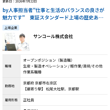
更新日：2026年7月22日
by人事担当者"仕事と生活のバランスの良さが
魅力です" 東証スタンダード上場の歴史ある
精密部品メーカーで製造職として働きません
上場企業
か？【正社員】
サンコール株式会社
オープンポジション（製造職）
生産・製造オペレーション / 軽作業/清掃/その他
職種
作業系職種
京都府 京都市右京区
勤務地
【最寄り駅】 松尾大社駅、京都駅
正社員
雇用形態