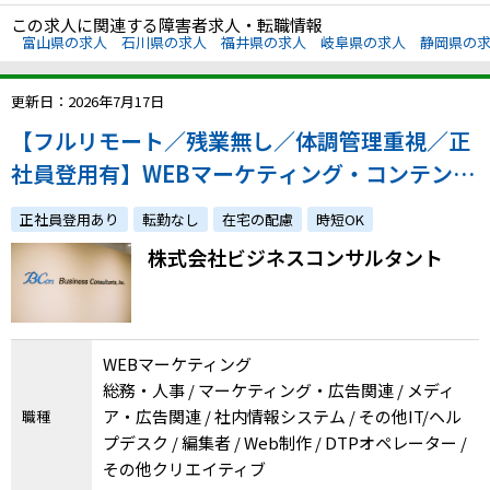
この求人に関連する障害者求人・転職情報
富山県の求人
石川県の求人
福井県の求人
岐阜県の求人
静岡県の
更新日：2026年7月17日
【フルリモート／残業無し／体調管理重視／正
社員登用有】WEBマーケティング・コンテンツ
作成／体調への配慮やご家庭との両立をしなが
正社員登用あり
転勤なし
在宅の配慮
時短OK
ら経験を活かしませんか？
株式会社ビジネスコンサルタント
WEBマーケティング
総務・人事 / マーケティング・広告関連 / メディ
ア・広告関連 / 社内情報システム / その他IT/ヘル
職種
プデスク / 編集者 / Web制作 / DTPオペレーター /
その他クリエイティブ