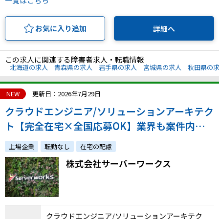
一覧はこちら
お気に入り追加
詳細へ
この求人に関連する障害者求人・転職情報
北海道の求人
青森県の求人
岩手県の求人
宮城県の求人
秋田県の
NEW
更新日：2026年7月29日
クラウドエンジニア/ソリューションアーキテク
ト【完全在宅×全国応募OK】業界も案件内容
も様々なプロジェクトへ参画！多数のAWSプロ
上場企業
転勤なし
在宅の配慮
フェッショナルと技術力を磨き、エンジニアと
株式会社サーバーワークス
して成長しましょう！
クラウドエンジニア/ソリューションアーキテク