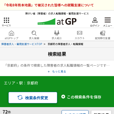
「令和8年熊本地震」で被災された皆様への就職支援について
障がい者（障害者）の求人転職情報・雇用支援サービス
ログイン
メニュー
サービス
障害者雇用のアットジーピー
ログイン
会員登録
atGPトップ
求人検索
求人紹介
スカウト
就労移行支援
無料
サービスラインナップ
障害者求人・雇用支援サービスTOP
京都府の障害者求人・転職情報
検索結果
atGPトップ
就転職支援サービス
「京都府」の条件で検索した障害者の求人転職情報の一覧ページです。アットジーピー（atGP）は、障害者の求人情報・障害者専門の転職支援サービス（エージェント）・就労移行支援事業所など、雇用に関する様々なサービスを展開している障害者の「働く」をトータルでサポートするサービスです。
障害者専門の就転職支援サービス
各種サービス
もっと見る
エリア・駅：京都府
求人を検索する
障害者アスリート専門の就転職支援サービス
求人を紹介してもらう
この検索条件を保存
検索条件変更
スカウトを受ける
72
件