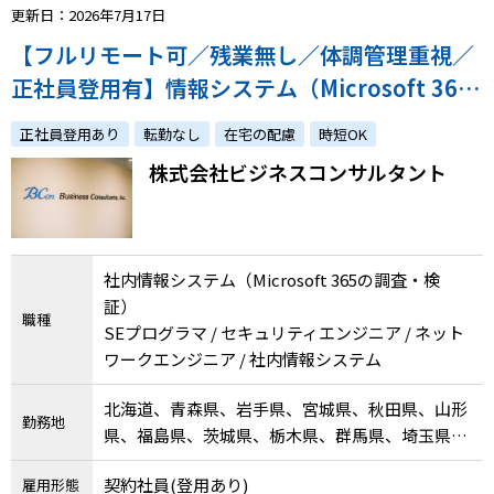
更新日：2026年7月17日
【フルリモート可／残業無し／体調管理重視／
正社員登用有】情報システム（Microsoft 365
の調査・検証）／体調への配慮やご家庭との両
正社員登用あり
転勤なし
在宅の配慮
時短OK
立をしながら経験を活かしませんか？
株式会社ビジネスコンサルタント
社内情報システム（Microsoft 365の調査・検
証）
職種
SEプログラマ / セキュリティエンジニア / ネット
ワークエンジニア / 社内情報システム
北海道、青森県、岩手県、宮城県、秋田県、山形
勤務地
県、福島県、茨城県、栃木県、群馬県、埼玉県、
千葉県、東京都、神奈川県、新潟県、富山県、石
契約社員(登用あり)
雇用形態
川県、福井県、山梨県、長野県、岐阜県、静岡