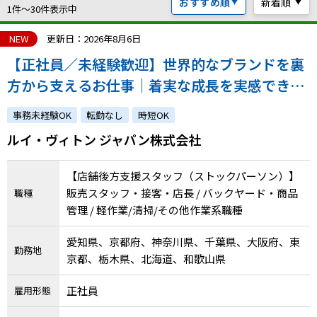
おすすめ順
新着順
ハイスキルな障害者の転職支援サービス
1件〜30件表示中
就労移行支援サービス
NEW
更新日：2026年8月6日
【正社員／未経験歓迎】世界的なブランドを裏
就職・転職ノウハウ
障害のある新卒学生専門の就職エージェントサービス
方から支えるお仕事｜着実な成長を実感できる
環境です！｜atGPからの採用実績あり！
お問い合わせ・よくある質問
事務未経験OK
転勤なし
時短OK
ルイ・ヴィトン ジャパン株式会社
求人検索・スカウトサービス
お問い合わせ
障害者専門の求人検索・スカウトサービス
【店舗後方支援スタッフ（ストックパーソン）】
よくある質問
販売スタッフ・接客・店長 / バックヤード・商品
職種
管理 / 軽作業/清掃/その他作業系職種
採用をお考えの企業様はこちら
就労移行支援サービス
愛知県、京都府、神奈川県、千葉県、大阪府、東
勤務地
京都、栃木県、北海道、和歌山県
メニューを閉じる
障害別専門支援の就労移行支援サービス
正社員
雇用形態