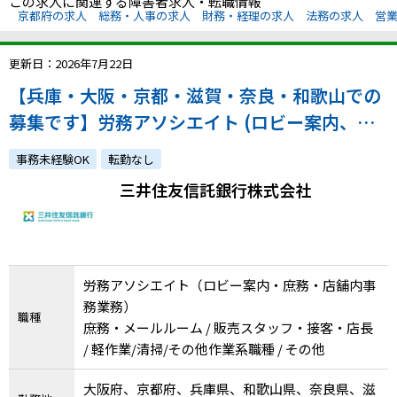
この求人に関連する障害者求人・転職情報
京都府の求人
総務・人事の求人
財務・経理の求人
法務の求人
営
更新日：2026年7月22日
【兵庫・大阪・京都・滋賀・奈良・和歌山での
募集です】労務アソシエイト (ロビー案内、庶
務・店内事務業務等) / 1次面接は大阪本店での
事務未経験OK
転勤なし
対面面接となります / 必ず希望拠点を明記の
三井住友信託銀行株式会社
上、ご応募ください / 原則残業無し / 40～50代
活躍中
労務アソシエイト（ロビー案内・庶務・店舗内事
務業務）
職種
庶務・メールルーム / 販売スタッフ・接客・店長
/ 軽作業/清掃/その他作業系職種 / その他
大阪府、京都府、兵庫県、和歌山県、奈良県、滋