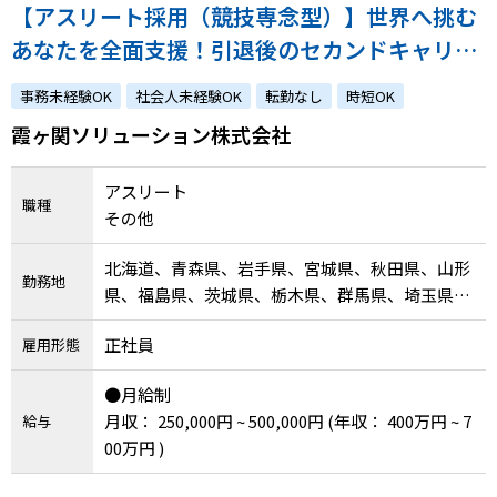
【アスリート採用（競技専念型）】世界へ挑む
あなたを全面支援！引退後のセカンドキャリア
もご用意します！
事務未経験OK
社会人未経験OK
転勤なし
時短OK
霞ヶ関ソリューション株式会社
アスリート
職種
その他
北海道、青森県、岩手県、宮城県、秋田県、山形
勤務地
県、福島県、茨城県、栃木県、群馬県、埼玉県、
千葉県、東京都、神奈川県、新潟県、富山県、石
正社員
雇用形態
川県、福井県、山梨県、長野県、岐阜県、静岡
県、愛知県、三重県、滋賀県、京都府、大阪府、
●月給制
兵庫県、奈良県、和歌山県、鳥取県、島根県、岡
月収： 250,000円 ~ 500,000円
(年収： 400万円 ~ 7
給与
山県、広島県、山口県、徳島県、香川県、愛媛
00万円 )
県、高知県、福岡県、佐賀県、長崎県、熊本県、
大分県、宮崎県、鹿児島県、沖縄県