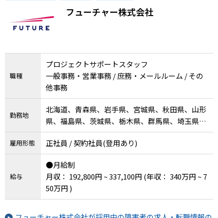
メニューを閉じる
せるお仕事🎵
フューチャー株式会社
プロジェクトサポートスタッフ
一般事務・営業事務 / 庶務・メールルーム / その
職種
他事務
北海道、青森県、岩手県、宮城県、秋田県、山形
勤務地
県、福島県、茨城県、栃木県、群馬県、埼玉県、
千葉県、東京都、神奈川県、新潟県、富山県、石
正社員 / 契約社員(登用あり)
雇用形態
川県、福井県、山梨県、長野県、岐阜県、静岡
県、愛知県、三重県、滋賀県、京都府、大阪府、
●月給制
兵庫県、奈良県、和歌山県、鳥取県、島根県、岡
月収： 192,800円 ~ 337,100円
(年収： 340万円 ~ 7
給与
山県、広島県、山口県、徳島県、香川県、愛媛
50万円 )
県、高知県、福岡県、佐賀県、長崎県、熊本県、
大分県、宮崎県、鹿児島県、沖縄県
フューチャー株式会社が採用中の障害者の求人・転職情報の