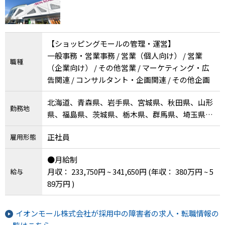
【ショッピングモールの管理・運営】
一般事務・営業事務 / 営業（個人向け） / 営業
職種
（企業向け） / その他営業 / マーケティング・広
告関連 / コンサルタント・企画関連 / その他企画
北海道、青森県、岩手県、宮城県、秋田県、山形
勤務地
県、福島県、茨城県、栃木県、群馬県、埼玉県、
千葉県、東京都、神奈川県、新潟県、富山県、石
正社員
雇用形態
川県、山梨県、長野県、岐阜県、静岡県、愛知
県、三重県、滋賀県、京都府、大阪府、兵庫県、
●月給制
奈良県、和歌山県、鳥取県、岡山県、広島県、徳
月収： 233,750円 ~ 341,650円
(年収： 380万円 ~ 5
給与
島県、香川県、愛媛県、高知県、福岡県、大分
89万円 )
県、宮崎県
イオンモール株式会社が採用中の障害者の求人・転職情報の