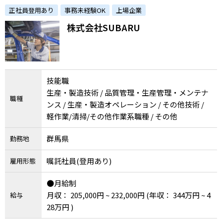
製造に携わるお仕事です。「SUBARUへの想
正社員登用あり
事務未経験OK
上場企業
い」を重視
株式会社SUBARU
技能職
生産・製造技術 / 品質管理・生産管理・メンテナ
職種
ンス / 生産・製造オペレーション / その他技術 /
軽作業/清掃/その他作業系職種 / その他
群馬県
勤務地
嘱託社員(登用あり)
雇用形態
●月給制
月収： 205,000円 ~ 232,000円
(年収： 344万円 ~ 4
給与
28万円 )