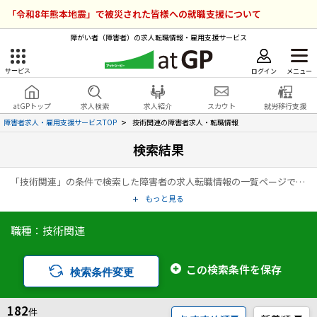
「令和8年熊本地震」で被災された皆様への就職支援について
障がい者（障害者）の求人転職情報・雇用支援サービス
ログイン
メニュー
サービス
障害者雇用のアットジーピー
ログイン
会員登録
atGPトップ
求人検索
求人紹介
スカウト
就労移行支援
無料
サービスラインナップ
障害者求人・雇用支援サービスTOP
技術関連の障害者求人・転職情報
検索結果
atGPトップ
就転職支援サービス
「技術関連」の条件で検索した障害者の求人転職情報の一覧ページです。アットジーピー（atGP）は、障害者の求人情報・障害者専門の転職支援サービス（エージェント）・就労移行支援事業所など、雇用に関する様々なサービスを展開している障害者の「働く」をトータルでサポートするサービスです。
障害者専門の就転職支援サービス
各種サービス
もっと見る
職種：技術関連
求人を検索する
障害者アスリート専門の就転職支援サービス
求人を紹介してもらう
この検索条件を保存
検索条件変更
スカウトを受ける
182
件