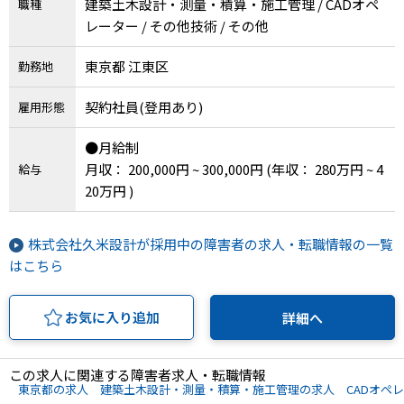
建築土木設計・測量・積算・施工管理 / CADオペ
職種
レーター / その他技術 / その他
東京都 江東区
勤務地
契約社員(登用あり)
雇用形態
●月給制
月収： 200,000円 ~ 300,000円
(年収： 280万円 ~ 4
給与
20万円 )
株式会社久米設計が採用中の障害者の求人・転職情報の一覧
はこちら
お気に入り追加
詳細へ
この求人に関連する障害者求人・転職情報
東京都の求人
建築土木設計・測量・積算・施工管理の求人
CADオペ