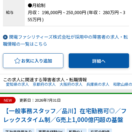
●月給制
月収： 198,000円 ~ 250,000円
(年収： 280万円 ~ 3
給与
55万円 )
関電ファシリティーズ株式会社が採用中の障害者の求人・転
職情報の一覧はこちら
お気に入り追加
詳細へ
この求人に関連する障害者求人・転職情報
愛知県の求人
京都府の求人
大阪府の求人
兵庫県の求人
和歌山県
NEW
更新日：2026年7月31日
【一般事務スタッフ／品川】在宅勤務可◎／フ
レックスタイム制／G売上1,000億円超の基盤
正社員登用あり
事務未経験OK
転勤なし
在宅の配慮