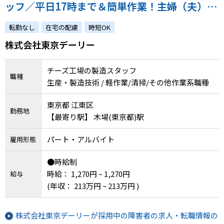
ッフ／平日17時まで＆簡単作業！主婦（夫）さ
ん活躍中♪未経験歓迎
転勤なし
在宅の配慮
時短OK
株式会社東京デーリー
チーズ工場の製造スタッフ
職種
生産・製造技術 / 軽作業/清掃/その他作業系職種
東京都 江東区
勤務地
【最寄り駅】 木場(東京都)駅
パート・アルバイト
雇用形態
●時給制
時給： 1,270円 ~ 1,270円
給与
(年収： 213万円 ~ 213万円 )
株式会社東京デーリーが採用中の障害者の求人・転職情報の