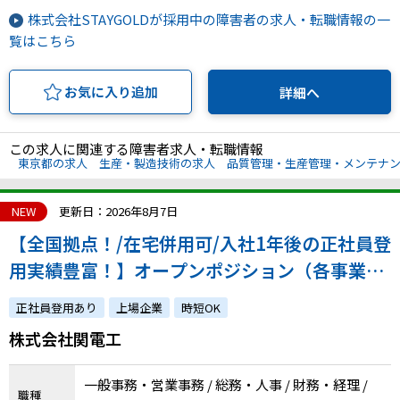
株式会社STAYGOLDが採用中の障害者の求人・転職情報の一
覧はこちら
お気に入り追加
詳細へ
この求人に関連する障害者求人・転職情報
東京都の求人
生産・製造技術の求人
品質管理・生産管理・メンテナ
NEW
更新日：2026年8月7日
【全国拠点！/在宅併用可/入社1年後の正社員登
用実績豊富！】オープンポジション（各事業所
での事務職・建築CADオペレーター）
正社員登用あり
上場企業
時短OK
株式会社関電工
一般事務・営業事務 / 総務・人事 / 財務・経理 /
職種