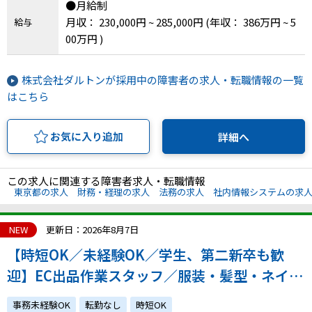
●月給制
月収： 230,000円 ~ 285,000円
(年収： 386万円 ~ 5
IT・Web制作スキルを身につける就労移行支援サービス
給与
00万円 )
株式会社ダルトンが採用中の障害者の求人・転職情報の一覧
ソーシャルファームサービス
はこちら
しいたけ生産で実現する
新しい障害者雇用支援サービス
お気に入り追加
詳細へ
この求人に関連する障害者求人・転職情報
東京都の求人
財務・経理の求人
法務の求人
社内情報システムの求
ご利用ガイド
NEW
更新日：2026年8月7日
【時短OK／未経験OK／学生、第二新卒も歓
法人向けページ
迎】EC出品作業スタッフ／服装・髪型・ネイル
自由／10時勤務開始／シフト制／ファッション
事務未経験OK
転勤なし
時短OK