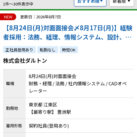
おすすめ順
新着順
ハイスキルな障害者の転職支援サービス
1件〜30件表示中
就労移行支援サービス
NEW
更新日：2026年8月7日
【8月24日(月)対面面接会〆8月17日(月)】経験
就職・転職ノウハウ
障害のある新卒学生専門の就職エージェントサービス
者採用：法務、経理、情報システム、設計、そ
の他部門での募集／業務習得後、週2回の在宅
お問い合わせ・よくある質問
正社員登用あり
転勤なし
時短OK
勤務相談可能♪
株式会社ダルトン
求人検索・スカウトサービス
お問い合わせ
障害者専門の求人検索・スカウトサービス
8月24日(月)対面面接会
よくある質問
財務・経理 / 法務 / 社内情報システム / CADオペ
職種
レーター
採用をお考えの企業様はこちら
就労移行支援サービス
東京都 江東区
勤務地
【最寄り駅】 豊洲駅
メニューを閉じる
障害別専門支援の就労移行支援サービス
契約社員(登用あり)
雇用形態