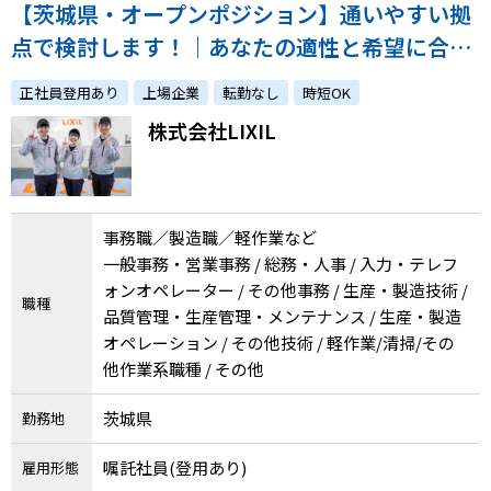
【茨城県・オープンポジション】通いやすい拠
点で検討します！｜あなたの適性と希望に合わ
せて業務をご提案します｜障がい者採用実績豊
正社員登用あり
上場企業
転勤なし
時短OK
富！
株式会社LIXIL
事務職／製造職／軽作業など
一般事務・営業事務 / 総務・人事 / 入力・テレフ
ォンオペレーター / その他事務 / 生産・製造技術 /
職種
品質管理・生産管理・メンテナンス / 生産・製造
オペレーション / その他技術 / 軽作業/清掃/その
他作業系職種 / その他
茨城県
勤務地
嘱託社員(登用あり)
雇用形態