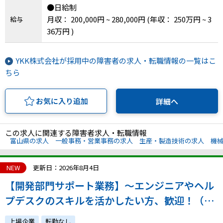
●日給制
月収： 200,000円 ~ 280,000円
(年収： 250万円 ~ 3
給与
36万円 )
YKK株式会社が採用中の障害者の求人・転職情報の一覧はこ
ちら
お気に入り追加
詳細へ
この求人に関連する障害者求人・転職情報
富山県の求人
一般事務・営業事務の求人
生産・製造技術の求人
機
NEW
更新日：2026年8月4日
【開発部門サポート業務】～エンジニアやヘル
プデスクのスキルを活かしたい方、歓迎！（テ
スト業務等）～
上場企業
転勤なし