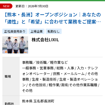
NEW
更新日：2026年7月30日
【熊本・長洲】オープンポジション｜あなたの
「適性」と「希望」に合わせて業務をご提案し
ます｜障がい者採用実績豊富！
正社員登用あり
上場企業
転勤なし
株式会社LIXIL
事務職／技術職／軽作業など
一般事務・営業事務 / 総務・人事 / 入力・テレフ
ォンオペレーター / 庶務・メールルーム / その他
職種
事務 / 生産・製造技術 / 生産・製造オペレーショ
ン / その他技術 / 軽作業/清掃/その他作業系職種 /
その他
熊本県 玉名郡長洲町
勤務地