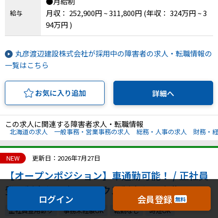
●月給制
月収： 252,900円 ~ 311,800円
(年収： 324万円 ~ 3
給与
94万円 )
丸彦渡辺建設株式会社が採用中の障害者の求人・転職情報の
一覧はこちら
お気に入り追加
詳細へ
この求人に関連する障害者求人・転職情報
北海道の求人
一般事務・営業事務の求人
総務・人事の求人
財務・
NEW
更新日：2026年7月27日
【オープンポジション】車通勤可能！ / 正社員
登用制度有り / フレックス制度有り / 世界トッ
ログイン
会員登録
無料
プクラスの半導体材料メーカー！
正社員登用あり
事務未経験OK
転勤なし
時短OK