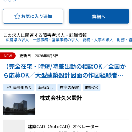
お気に入り追加
詳細へ
この求人に関連する障害者求人・転職情報
広島県の求人
一般事務・営業事務の求人
総務・人事の求人
財務・
NEW
更新日：2026年8月5日
【完全在宅・時短/時差出勤の相談OK／全国か
ら応募OK／大型建築設計図面の作図経験者募
集！】創業88年、国内外のプロジェクトを手掛
正社員登用あり
転勤なし
在宅の配慮
時短OK
ける設計事務所での建築CADオペレーター
株式会社久米設計
建築CAD（AutoCAD）オペレーター