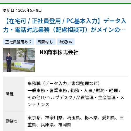
更新日：2026年5月8日
【在宅可 / 正社員登用 / PC基本入力】データ入
力・電話対応業務（配慮相談可）がメインのお
仕事です！
正社員登用あり
転勤なし
時短OK
NX商事株式会社
事務職（データ入力／書類整理など）
一般事務・営業事務 / 総務・人事 / 財務・経理 /
職種
その他IT/ヘルプデスク / 品質管理・生産管理・メ
ンテナンス
東京都、神奈川県、埼玉県、栃木県、愛知県、三
勤務地
重県、兵庫県、福岡県