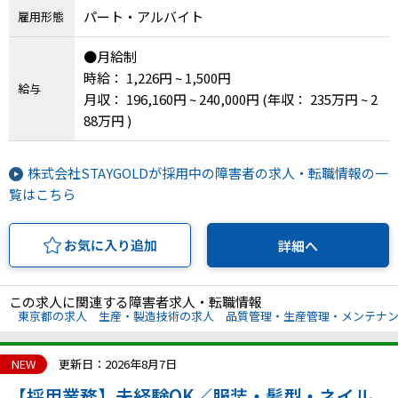
パート・アルバイト
雇用形態
IT・Web制作スキルを身につける就労移行支援サービス
●月給制
時給： 1,226円 ~ 1,500円
給与
月収： 196,160円 ~ 240,000円
(年収： 235万円 ~ 2
ソーシャルファームサービス
88万円 )
しいたけ生産で実現する
新しい障害者雇用支援サービス
株式会社STAYGOLDが採用中の障害者の求人・転職情報の一
覧はこちら
お気に入り追加
詳細へ
ご利用ガイド
この求人に関連する障害者求人・転職情報
東京都の求人
生産・製造技術の求人
品質管理・生産管理・メンテナ
法人向けページ
NEW
更新日：2026年8月7日
【採用業務】未経験OK／服装・髪型・ネイル