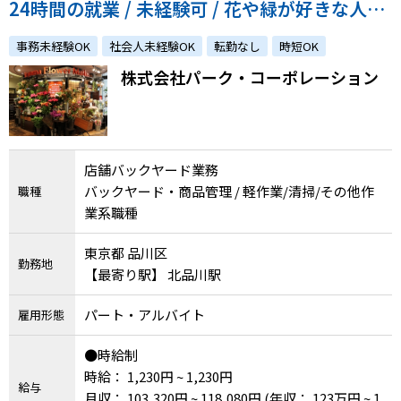
24時間の就業 / 未経験可 / 花や緑が好きな人歓
迎！
事務未経験OK
社会人未経験OK
転勤なし
時短OK
株式会社パーク・コーポレーション
店舗バックヤード業務
バックヤード・商品管理 / 軽作業/清掃/その他作
職種
業系職種
東京都 品川区
勤務地
【最寄り駅】 北品川駅
パート・アルバイト
雇用形態
●時給制
時給： 1,230円 ~ 1,230円
給与
月収： 103,320円 ~ 118,080円
(年収： 123万円 ~ 1