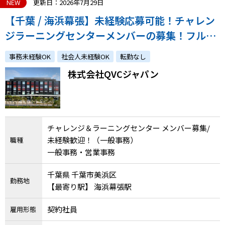
NEW
更新日：2026年7月29日
【千葉 / 海浜幕張】未経験応募可能！チャレン
ジラーニングセンターメンバーの募集！フル出
社・私服OK・カフェテリアあり★
事務未経験OK
社会人未経験OK
転勤なし
株式会社QVCジャパン
チャレンジ＆ラーニングセンター メンバー募集/
未経験歓迎！（一般事務）
職種
一般事務・営業事務
千葉県 千葉市美浜区
勤務地
【最寄り駅】 海浜幕張駅
契約社員
雇用形態