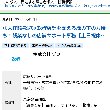
この求人に関連する障害者求人・転職情報
埼玉県の求人
軽作業/清掃/その他作業系職種の求人
流通/小売/外食の
更新日：2026年7月17日
≪未経験歓迎≫Zoff店舗を支える縁の下の力持
ち！残業なしの店舗サポート事務【土日祝休
み】｜atGPからの入社実績あり
正社員登用あり
事務未経験OK
社会人未経験OK
株式会社 ゾフ
店舗サポート事務
一般事務・営業事務 / 軽作業/清掃/その他作業系
職種
職種 / その他
東京都 品川区
勤務地
【最寄り駅】 品川シーサイド駅、青物横丁駅