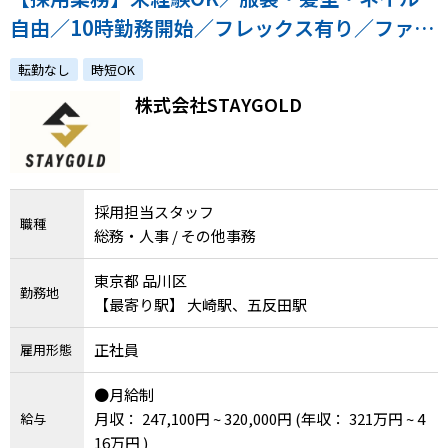
メニューを閉じる
自由／10時勤務開始／フレックス有り／ファッ
ション業界に興味ある方歓迎
転勤なし
時短OK
株式会社STAYGOLD
採用担当スタッフ
職種
総務・人事 / その他事務
東京都 品川区
勤務地
【最寄り駅】 大崎駅、五反田駅
正社員
雇用形態
●月給制
月収： 247,100円 ~ 320,000円
(年収： 321万円 ~ 4
給与
16万円 )