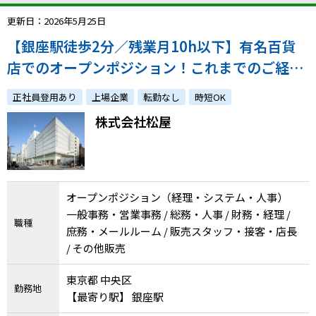
更新日：2026年5月25日
【銀座駅徒歩2分／残業月10h以下】有名百貨
店でのオープンポジション！これまでのご経験
を活かして働きませんか？※原則1年で正社員
正社員登用あり
上場企業
転勤なし
時短OK
へ
株式会社松屋
オープンポジション（経理・システム・人事）
一般事務・営業事務 / 総務・人事 / 財務・経理 /
職種
庶務・メールルーム / 販売スタッフ・接客・店長
/ その他販売
東京都 中央区
勤務地
【最寄り駅】 銀座駅