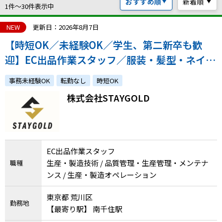
おすすめ順
新着順
ハイスキルな障害者の転職支援サービス
1件〜30件表示中
就労移行支援サービス
NEW
更新日：2026年8月7日
【時短OK／未経験OK／学生、第二新卒も歓
就職・転職ノウハウ
障害のある新卒学生専門の就職エージェントサービス
迎】EC出品作業スタッフ／服装・髪型・ネイル
自由／10時勤務開始／シフト制／ファッション
お問い合わせ・よくある質問
事務未経験OK
転勤なし
時短OK
業界に興味ある方歓迎！
株式会社STAYGOLD
求人検索・スカウトサービス
お問い合わせ
障害者専門の求人検索・スカウトサービス
よくある質問
EC出品作業スタッフ
採用をお考えの企業様はこちら
生産・製造技術 / 品質管理・生産管理・メンテナ
職種
就労移行支援サービス
ンス / 生産・製造オペレーション
メニューを閉じる
障害別専門支援の就労移行支援サービス
東京都 荒川区
勤務地
【最寄り駅】 南千住駅