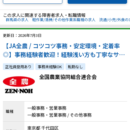
この求人に関連する障害者求人・転職情報
群馬県の求人
軽作業/清掃/その他作業系職種の求人
流通/小売/外食の
更新日：2026年7月3日
【JA全農 / コツコツ事務・安定環境・定着率
◎】事務経験者歓迎！経験浅い方も丁寧なサポ
ートで安心スタート◎3年目以降は無期雇用転
正社員登用あり
事務未経験OK
転勤なし
換制度あり・平均勤続年数17年
全国農業協同組合連合会
一般事務・営業事務
職種
一般事務・営業事務 / その他事務
東京都 千代田区