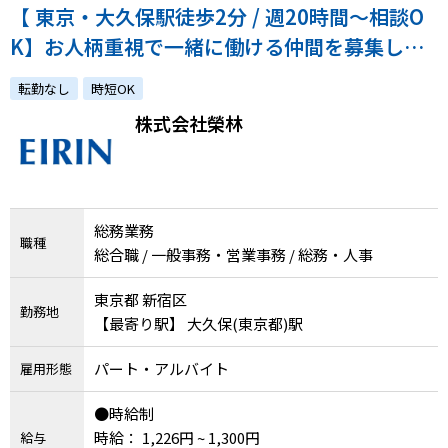
【 東京・大久保駅徒歩2分 / 週20時間～相談O
K】お人柄重視で一緒に働ける仲間を募集して
います！
転勤なし
時短OK
株式会社榮林
総務業務
職種
総合職 / 一般事務・営業事務 / 総務・人事
東京都 新宿区
勤務地
【最寄り駅】 大久保(東京都)駅
パート・アルバイト
雇用形態
●時給制
時給： 1,226円 ~ 1,300円
給与