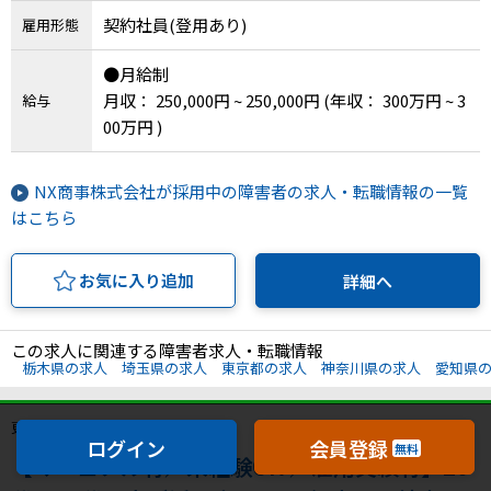
契約社員(登用あり)
雇用形態
●月給制
月収： 250,000円 ~ 250,000円
(年収： 300万円 ~ 3
給与
00万円 )
NX商事株式会社が採用中の障害者の求人・転職情報の一覧
はこちら
お気に入り追加
詳細へ
この求人に関連する障害者求人・転職情報
栃木県の求人
埼玉県の求人
東京都の求人
神奈川県の求人
愛知県
更新日：2026年5月8日
ログイン
会員登録
無料
【マニュアル有／未経験OK ／雇用実績有】20