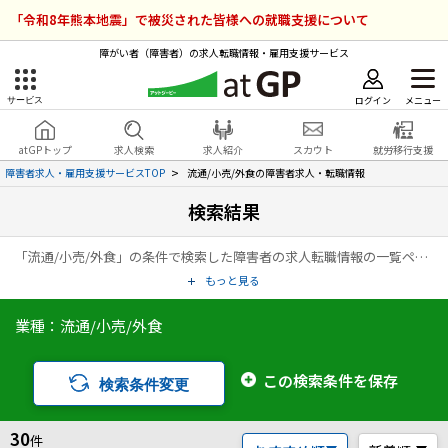
「令和8年熊本地震」で被災された皆様への就職支援について
障がい者（障害者）の求人転職情報・雇用支援サービス
ログイン
メニュー
サービス
障害者雇用のアットジーピー
ログイン
会員登録
atGPトップ
求人検索
求人紹介
スカウト
就労移行支援
無料
サービスラインナップ
障害者求人・雇用支援サービスTOP
流通/小売/外食の障害者求人・転職情報
検索結果
atGPトップ
就転職支援サービス
「流通/小売/外食」の条件で検索した障害者の求人転職情報の一覧ページです。アットジーピー（atGP）は、障害者の求人情報・障害者専門の転職支援サービス（エージェント）・就労移行支援事業所など、雇用に関する様々なサービスを展開している障害者の「働く」をトータルでサポートするサービスです。
障害者専門の就転職支援サービス
各種サービス
もっと見る
業種：流通/小売/外食
求人を検索する
障害者アスリート専門の就転職支援サービス
求人を紹介してもらう
この検索条件を保存
検索条件変更
スカウトを受ける
30
件