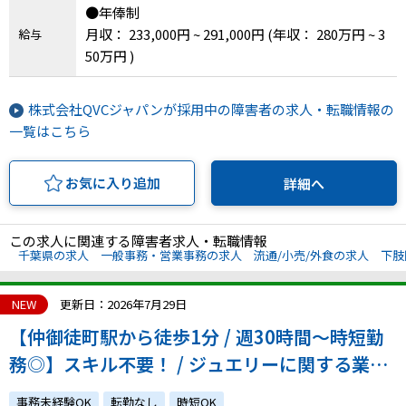
●年俸制
月収： 233,000円 ~ 291,000円
(年収： 280万円 ~ 3
給与
50万円 )
株式会社QVCジャパンが採用中の障害者の求人・転職情報の
一覧はこちら
お気に入り追加
詳細へ
この求人に関連する障害者求人・転職情報
千葉県の求人
一般事務・営業事務の求人
流通/小売/外食の求人
下肢
NEW
更新日：2026年7月29日
【仲御徒町駅から徒歩1分 / 週30時間～時短勤
務◎】スキル不要！ / ジュエリーに関する業務
/ オープンポジション
事務未経験OK
転勤なし
時短OK