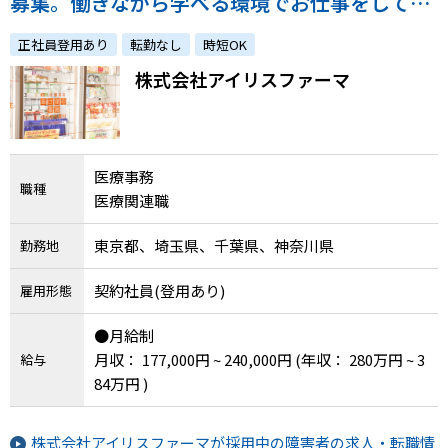
募集。働きながら学べる環境でお仕事をしてみ
ませんか。
正社員登用あり
転勤なし
時短OK
株式会社アイリスファーマ
医療事務
職種
医療関連職
東京都、埼玉県、千葉県、神奈川県
勤務地
契約社員(登用あり)
雇用形態
●月給制
月収： 177,000円 ~ 240,000円
(年収： 280万円 ~ 3
給与
84万円 )
株式会社アイリスファーマが採用中の障害者の求人・転職情