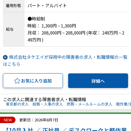
パート・アルバイト
雇用形態
IT・Web制作スキルを身につける就労移行支援サービス
●時給制
時給： 1,300円 ~ 1,300円
給与
月収： 208,000円 ~ 208,000円
(年収： 249万円 ~ 2
ソーシャルファームサービス
49万円 )
しいたけ生産で実現する
新しい障害者雇用支援サービス
株式会社タケエイが採用中の障害者の求人・転職情報の一覧
はこちら
お気に入り追加
詳細へ
ご利用ガイド
この求人に関連する障害者求人・転職情報
東京都の求人
総務・人事の求人
庶務・メールルームの求人
軽作業/
法人向けページ
NEW
更新日：2026年8月7日
【10月入社 ／ 正社員 ／ デスクワークと軽作業