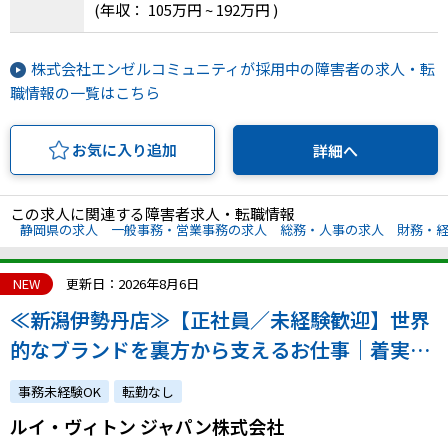
(年収： 105万円 ~ 192万円 )
株式会社エンゼルコミュニティが採用中の障害者の求人・転
職情報の一覧はこちら
お気に入り追加
詳細へ
この求人に関連する障害者求人・転職情報
静岡県の求人
一般事務・営業事務の求人
総務・人事の求人
財務・
NEW
更新日：2026年8月6日
≪新潟伊勢丹店≫【正社員／未経験歓迎】世界
的なブランドを裏方から支えるお仕事｜着実な
成長を実感できる環境です！｜atGPからの採用
事務未経験OK
転勤なし
実績あり
ルイ・ヴィトン ジャパン株式会社