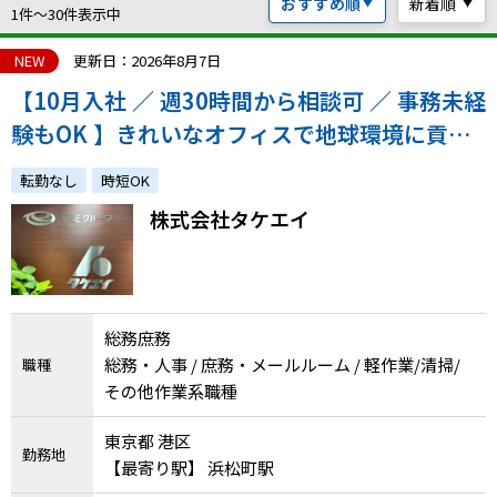
おすすめ順
新着順
ハイスキルな障害者の転職支援サービス
1件〜30件表示中
就労移行支援サービス
NEW
更新日：2026年8月7日
【10月入社 ／ 週30時間から相談可 ／ 事務未経
就職・転職ノウハウ
障害のある新卒学生専門の就職エージェントサービス
験もOK 】きれいなオフィスで地球環境に貢献
している会社の庶務業務◎
お問い合わせ・よくある質問
転勤なし
時短OK
株式会社タケエイ
求人検索・スカウトサービス
お問い合わせ
障害者専門の求人検索・スカウトサービス
よくある質問
総務庶務
採用をお考えの企業様はこちら
総務・人事 / 庶務・メールルーム / 軽作業/清掃/
職種
就労移行支援サービス
その他作業系職種
メニューを閉じる
障害別専門支援の就労移行支援サービス
東京都 港区
勤務地
【最寄り駅】 浜松町駅