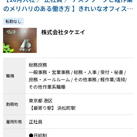
メニューを閉じる
のメリハリのある働き方 】きれいなオフィスで
地球環境に貢献している会社の総務業務◎
転勤なし
株式会社タケエイ
総務庶務
一般事務・営業事務 / 総務・人事 / 受付・秘書 /
職種
庶務・メールルーム / その他事務 / 軽作業/清掃/
その他作業系職種
東京都 港区
勤務地
【最寄り駅】 浜松町駅
正社員
雇用形態
●月給制