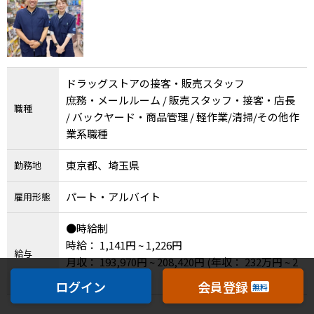
ドラッグストアの接客・販売スタッフ
庶務・メールルーム / 販売スタッフ・接客・店長
職種
/ バックヤード・商品管理 / 軽作業/清掃/その他作
業系職種
東京都、埼玉県
勤務地
パート・アルバイト
雇用形態
●時給制
時給： 1,141円 ~ 1,226円
給与
月収： 193,970円 ~ 208,420円
(年収： 232万円 ~ 2
50万円 )
ログイン
会員登録
無料