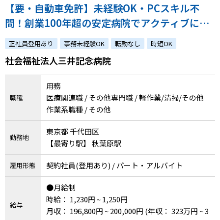
【要・自動車免許】未経験OK・PCスキル不
問！創業100年超の安定病院でアクティブに活
躍する院内サポート業務
正社員登用あり
事務未経験OK
転勤なし
時短OK
社会福祉法人三井記念病院
用務
医療関連職 / その他専門職 / 軽作業/清掃/その他
職種
作業系職種 / その他
東京都 千代田区
勤務地
【最寄り駅】 秋葉原駅
契約社員(登用あり) / パート・アルバイト
雇用形態
●月給制
時給： 1,230円 ~ 1,250円
給与
月収： 196,800円 ~ 200,000円
(年収： 323万円 ~ 3