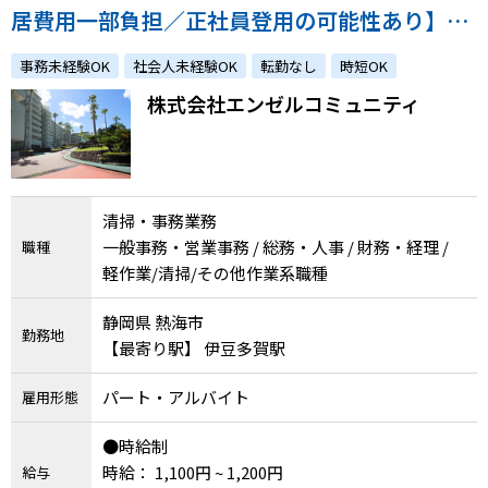
居費用一部負担／正社員登用の可能性あり】リ
ゾートマンション「エンゼルシーサイド南熱
事務未経験OK
社会人未経験OK
転勤なし
時短OK
海」での清掃、一部事務業務
株式会社エンゼルコミュニティ
清掃・事務業務
一般事務・営業事務 / 総務・人事 / 財務・経理 /
職種
軽作業/清掃/その他作業系職種
静岡県 熱海市
勤務地
【最寄り駅】 伊豆多賀駅
パート・アルバイト
雇用形態
●時給制
時給： 1,100円 ~ 1,200円
給与