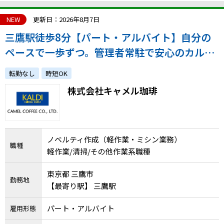
NEW
更新日：2026年8月7日
三鷹駅徒歩8分【パート・アルバイト】自分の
ペースで一歩ずつ。管理者常駐で安心のカルデ
ィ軽作業・ミシン業務スタッフ（週20h～／週
転勤なし
時短OK
4日～相談可）
株式会社キャメル珈琲
ノベルティ作成（軽作業・ミシン業務）
職種
軽作業/清掃/その他作業系職種
東京都 三鷹市
勤務地
【最寄り駅】 三鷹駅
パート・アルバイト
雇用形態