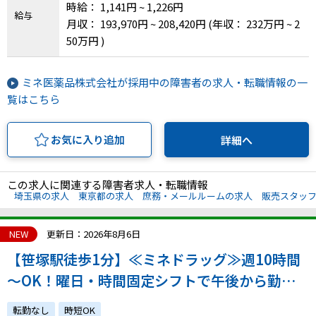
時給： 1,141円 ~ 1,226円
給与
月収： 193,970円 ~ 208,420円
(年収： 232万円 ~ 2
50万円 )
ミネ医薬品株式会社が採用中の障害者の求人・転職情報の一
覧はこちら
お気に入り追加
詳細へ
この求人に関連する障害者求人・転職情報
埼玉県の求人
東京都の求人
庶務・メールルームの求人
販売スタッ
NEW
更新日：2026年8月6日
【笹塚駅徒歩1分】≪ミネドラッグ≫週10時間
～OK！曜日・時間固定シフトで午後から勤務
もOK！未経験OK！体調管理・生活との両立◎
転勤なし
時短OK