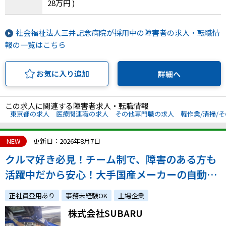
28万円 )
社会福祉法人三井記念病院が採用中の障害者の求人・転職情
報の一覧はこちら
お気に入り追加
詳細へ
この求人に関連する障害者求人・転職情報
東京都の求人
医療関連職の求人
その他専門職の求人
軽作業/清掃/
NEW
更新日：2026年8月7日
クルマ好き必見！チーム制で、障害のある方も
活躍中だから安心！大手国産メーカーの自動車
製造に携わるお仕事です。「SUBARUへの想
正社員登用あり
事務未経験OK
上場企業
い」を重視
株式会社SUBARU