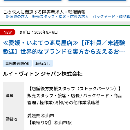
この求人に関連する障害者求人・転職情報
新潟県の求人
販売スタッフ・接客・店長の求人
バックヤード・商品
NEW
更新日：2026年8月6日
≪愛媛・いよてつ髙島屋店≫【正社員／未経験
歓迎】世界的なブランドを裏方から支えるお仕
事｜着実な成長を実感できる環境です！｜atGP
事務未経験OK
転勤なし
からの採用実績あり
ルイ・ヴィトン ジャパン株式会社
【店舗後方支援スタッフ（ストックパーソン）】
販売スタッフ・接客・店長 / バックヤード・商品
職種
管理 / 軽作業/清掃/その他作業系職種
愛媛県 松山市
勤務地
【最寄り駅】 松山市駅