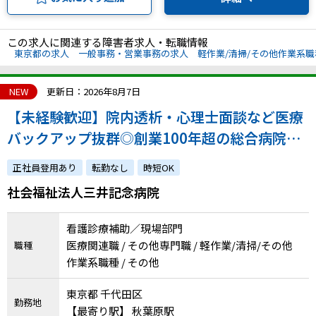
この求人に関連する障害者求人・転職情報
東京都の求人
一般事務・営業事務の求人
軽作業/清掃/その他作業系
NEW
更新日：2026年8月7日
【未経験歓迎】院内透析・心理士面談など医療
バックアップ抜群◎創業100年超の総合病院で
働く看護サポート《正社員登用あり》
正社員登用あり
転勤なし
時短OK
社会福祉法人三井記念病院
看護診療補助／現場部門
医療関連職 / その他専門職 / 軽作業/清掃/その他
職種
作業系職種 / その他
東京都 千代田区
勤務地
【最寄り駅】 秋葉原駅