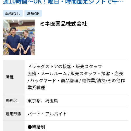
週10時間～OK！曜日・時間固定シフトで午後
から勤務もOK！未経験OK！体調管理・生活と
転勤なし
時短OK
の両立◎
ミネ医薬品株式会社
ドラッグストアの接客・販売スタッフ
庶務・メールルーム / 販売スタッフ・接客・店長
職種
/ バックヤード・商品管理 / 軽作業/清掃/その他作
業系職種
東京都、埼玉県
勤務地
パート・アルバイト
雇用形態
●時給制