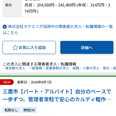
月収： 204,500円 ~ 243,400円
(年収： 314万円 ~ 3
給与
74万円 )
株式会社タケエイが採用中の障害者の求人・転職情報の一覧
はこちら
お気に入り追加
詳細へ
この求人に関連する障害者求人・転職情報
東京都の求人
一般事務・営業事務の求人
総務・人事の求人
受付・
NEW
更新日：2026年8月7日
三鷹市【パート・アルバイト】自分のペースで
一歩ずつ。管理者常駐で安心のカルディ軽作業
スタッフ（10時出社／週20h～）
転勤なし
時短OK