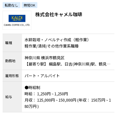
園栽培スタッフ（10時出社／週20h～）
転勤なし
時短OK
株式会社キャメル珈琲
水耕栽培・ノベルティ作成（軽作業）
職種
軽作業/清掃/その他作業系職種
神奈川県 横浜市鶴見区
勤務地
【最寄り駅】 綱島駅、日吉(神奈川県)駅、鶴見
駅、新横浜駅、川崎駅
パート・アルバイト
雇用形態
●時給制
時給： 1,250円 ~ 1,250円
給与
月収： 125,000円 ~ 150,000円
(年収： 150万円 ~ 1
80万円 )