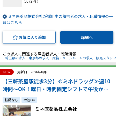
50万円 )
ミネ医薬品株式会社が採用中の障害者の求人・転職情報の一
覧はこちら
お気に入り追加
詳細へ
この求人に関連する障害者求人・転職情報
埼玉県の求人
東京都の求人
庶務・メールルームの求人
販売スタッ
NEW
更新日：2026年8月6日
【三軒茶屋駅徒歩3分】≪ミネドラッグ≫週10
時間～OK！曜日・時間固定シフトで午後から
勤務もOK！未経験OK！体調管理・生活との両
転勤なし
時短OK
立◎
ミネ医薬品株式会社