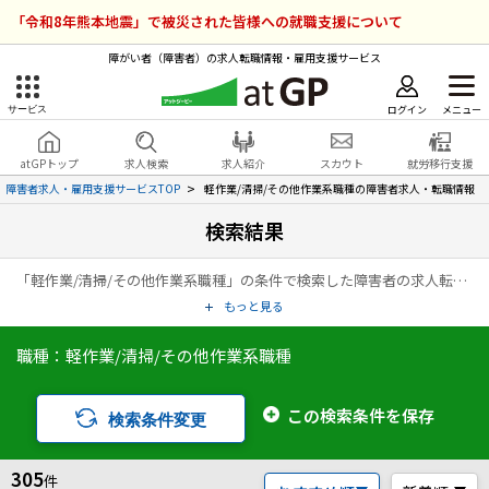
「令和8年熊本地震」で被災された皆様への就職支援について
障がい者（障害者）の求人転職情報・雇用支援サービス
ログイン
メニュー
サービス
障害者雇用のアットジーピー
ログイン
会員登録
atGPトップ
求人検索
求人紹介
スカウト
就労移行支援
無料
サービスラインナップ
障害者求人・雇用支援サービスTOP
軽作業/清掃/その他作業系職種の障害者求人・転職情報
検索結果
atGPトップ
就転職支援サービス
「軽作業/清掃/その他作業系職種」の条件で検索した障害者の求人転職情報の一覧ページです。アットジーピー（atGP）は、障害者の求人情報・障害者専門の転職支援サービス（エージェント）・就労移行支援事業所など、雇用に関する様々なサービスを展開している障害者の「働く」をトータルでサポートするサービスです。
障害者専門の就転職支援サービス
各種サービス
もっと見る
職種：軽作業/清掃/その他作業系職種
求人を検索する
障害者アスリート専門の就転職支援サービス
求人を紹介してもらう
この検索条件を保存
検索条件変更
スカウトを受ける
305
件