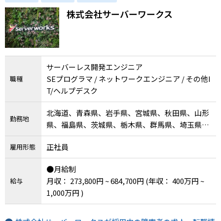
株式会社サーバーワークス
サーバーレス開発エンジニア
SEプログラマ / ネットワークエンジニア / その他I
職種
T/ヘルプデスク
北海道、青森県、岩手県、宮城県、秋田県、山形
勤務地
県、福島県、茨城県、栃木県、群馬県、埼玉県、
千葉県、東京都、神奈川県、新潟県、富山県、石
正社員
雇用形態
川県、福井県、山梨県、長野県、岐阜県、静岡
県、愛知県、三重県、滋賀県、京都府、大阪府、
●月給制
兵庫県、奈良県、和歌山県、鳥取県、島根県、岡
月収： 273,800円 ~ 684,700円
(年収： 400万円 ~
給与
山県、広島県、山口県、徳島県、香川県、愛媛
1,000万円 )
県、高知県、福岡県、佐賀県、長崎県、熊本県、
大分県、宮崎県、鹿児島県、沖縄県、その他