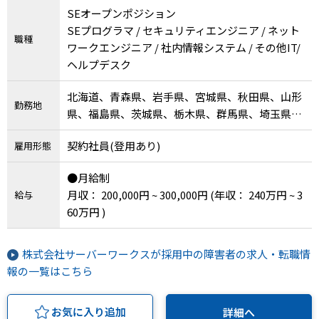
SEオープンポジション
SEプログラマ / セキュリティエンジニア / ネット
職種
ワークエンジニア / 社内情報システム / その他IT/
ヘルプデスク
北海道、青森県、岩手県、宮城県、秋田県、山形
勤務地
県、福島県、茨城県、栃木県、群馬県、埼玉県、
千葉県、東京都、神奈川県、新潟県、富山県、石
契約社員(登用あり)
雇用形態
川県、福井県、山梨県、長野県、岐阜県、静岡
県、愛知県、三重県、滋賀県、京都府、大阪府、
●月給制
兵庫県、奈良県、和歌山県、鳥取県、島根県、岡
月収： 200,000円 ~ 300,000円
(年収： 240万円 ~ 3
給与
山県、広島県、山口県、徳島県、香川県、愛媛
60万円 )
県、高知県、福岡県、佐賀県、長崎県、熊本県、
大分県、宮崎県、鹿児島県、沖縄県、その他
株式会社サーバーワークスが採用中の障害者の求人・転職情
報の一覧はこちら
お気に入り追加
詳細へ