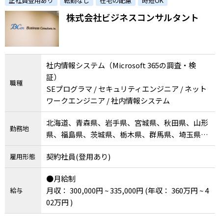
正社員登用あり
転勤なし
在宅の配慮
時短OK
立をしながら経験を活かしませんか？
株式会社ビジネスコンサルタント
社内情報システム（Microsoft 365の調査・検
証）
職種
SEプログラマ / セキュリティエンジニア / ネット
ワークエンジニア / 社内情報システム
北海道、青森県、岩手県、宮城県、秋田県、山形
勤務地
県、福島県、茨城県、栃木県、群馬県、埼玉県、
千葉県、東京都、神奈川県、新潟県、富山県、石
契約社員(登用あり)
雇用形態
川県、福井県、山梨県、長野県、岐阜県、静岡
県、愛知県、三重県、滋賀県、京都府、大阪府、
●月給制
兵庫県、奈良県、和歌山県、鳥取県、島根県、岡
月収： 300,000円 ~ 335,000円
(年収： 360万円 ~ 4
給与
山県、広島県、山口県、徳島県、香川県、愛媛
02万円 )
県、高知県、福岡県、佐賀県、長崎県、熊本県、
大分県、宮崎県、鹿児島県、沖縄県