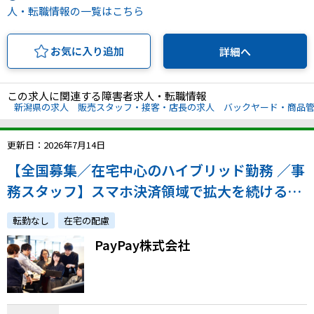
人・転職情報の一覧はこちら
お気に入り追加
詳細へ
この求人に関連する障害者求人・転職情報
新潟県の求人
販売スタッフ・接客・店長の求人
バックヤード・商品
更新日：2026年7月14日
【全国募集／在宅中心のハイブリッド勤務 ／事
務スタッフ】スマホ決済領域で拡大を続ける同
社でこれまでの経験を踏まえた2～3年後のキャ
転勤なし
在宅の配慮
リアを一緒に考えませんか？
PayPay株式会社