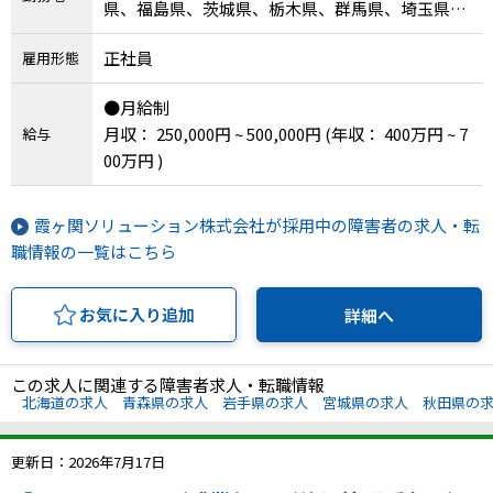
県、福島県、茨城県、栃木県、群馬県、埼玉県、
千葉県、東京都、神奈川県、新潟県、富山県、石
正社員
雇用形態
川県、福井県、山梨県、長野県、岐阜県、静岡
県、愛知県、三重県、滋賀県、京都府、大阪府、
●月給制
兵庫県、奈良県、和歌山県、鳥取県、島根県、岡
月収： 250,000円 ~ 500,000円
(年収： 400万円 ~ 7
給与
山県、広島県、山口県、徳島県、香川県、愛媛
00万円 )
県、高知県、福岡県、佐賀県、長崎県、熊本県、
大分県、宮崎県、鹿児島県、沖縄県
霞ヶ関ソリューション株式会社が採用中の障害者の求人・転
職情報の一覧はこちら
お気に入り追加
詳細へ
この求人に関連する障害者求人・転職情報
北海道の求人
青森県の求人
岩手県の求人
宮城県の求人
秋田県の
更新日：2026年7月17日