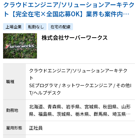
クラウドエンジニア/ソリューションアーキテク
ト【完全在宅×全国応募OK】業界も案件内容
も様々なプロジェクトへ参画！多数のAWSプロ
上場企業
転勤なし
在宅の配慮
フェッショナルと技術力を磨き、エンジニアと
株式会社サーバーワークス
して成長しましょう！
クラウドエンジニア/ソリューションアーキテク
ト
職種
SEプログラマ / ネットワークエンジニア / その他I
T/ヘルプデスク
北海道、青森県、岩手県、宮城県、秋田県、山形
勤務地
県、福島県、茨城県、栃木県、群馬県、埼玉県、
千葉県、東京都、神奈川県、新潟県、富山県、石
正社員
雇用形態
川県、福井県、山梨県、長野県、岐阜県、静岡
県、愛知県、三重県、滋賀県、京都府、大阪府、