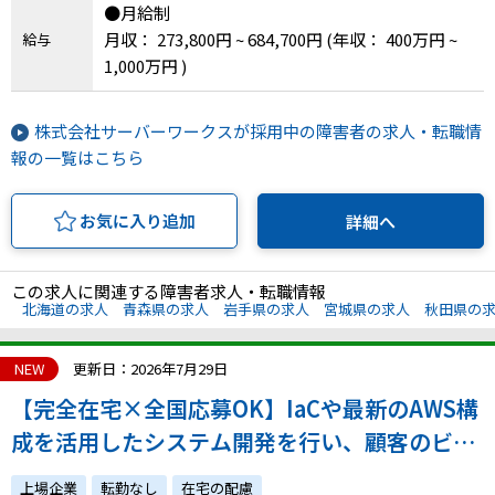
●月給制
兵庫県、奈良県、和歌山県、鳥取県、島根県、岡
月収： 273,800円 ~ 684,700円
(年収： 400万円 ~
給与
山県、広島県、山口県、徳島県、香川県、愛媛
1,000万円 )
県、高知県、福岡県、佐賀県、長崎県、熊本県、
大分県、宮崎県、鹿児島県、沖縄県、その他
株式会社サーバーワークスが採用中の障害者の求人・転職情
報の一覧はこちら
お気に入り追加
詳細へ
この求人に関連する障害者求人・転職情報
北海道の求人
青森県の求人
岩手県の求人
宮城県の求人
秋田県の
NEW
更新日：2026年7月29日
【完全在宅×全国応募OK】IaCや最新のAWS構
成を活用したシステム開発を行い、顧客のビジ
ネスを加速させたい方を募集します！
上場企業
転勤なし
在宅の配慮