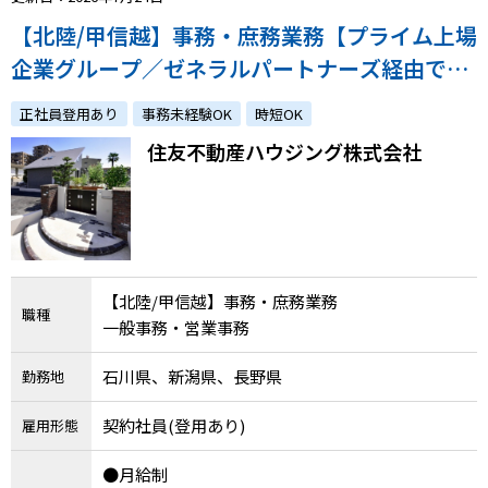
【北陸/甲信越】事務・庶務業務【プライム上場
企業グループ／ゼネラルパートナーズ経由での
入社実績多数／事務未経験の方も歓迎！特別な
正社員登用あり
事務未経験OK
時短OK
スキルは不要！】
住友不動産ハウジング株式会社
【北陸/甲信越】事務・庶務業務
職種
一般事務・営業事務
石川県、新潟県、長野県
勤務地
契約社員(登用あり)
雇用形態
●月給制