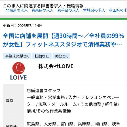
この求人に関連する障害者求人・転職情報
北海道の求人
青森県の求人
岩手県の求人
宮城県の求人
秋田県の
更新日：2026年7月14日
全国に店舗を展開【週30時間～／全社員の99％
が女性】フィットネススタジオで清掃業務やお
客様対応の募集です！
事務未経験OK
転勤なし
時短OK
株式会社LOIVE
店舗運営スタッフ
一般事務・営業事務 / 入力・テレフォンオペレー
職種
ター / 庶務・メールルーム / その他事務 / 軽作業/
清掃/その他作業系職種
広島県、大分県、富山県、兵庫県、岡山県、岐阜
勤務地