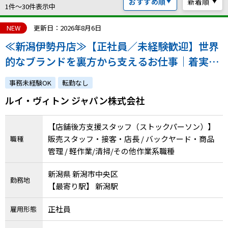
おすすめ順
新着順
ハイスキルな障害者の転職支援サービス
1件〜30件表示中
就労移行支援サービス
NEW
更新日：2026年8月6日
≪新潟伊勢丹店≫【正社員／未経験歓迎】世界
就職・転職ノウハウ
障害のある新卒学生専門の就職エージェントサービス
的なブランドを裏方から支えるお仕事｜着実な
成長を実感できる環境です！｜atGPからの採用
お問い合わせ・よくある質問
事務未経験OK
転勤なし
実績あり
ルイ・ヴィトン ジャパン株式会社
求人検索・スカウトサービス
お問い合わせ
障害者専門の求人検索・スカウトサービス
【店舗後方支援スタッフ（ストックパーソン）】
よくある質問
販売スタッフ・接客・店長 / バックヤード・商品
職種
管理 / 軽作業/清掃/その他作業系職種
採用をお考えの企業様はこちら
就労移行支援サービス
新潟県 新潟市中央区
勤務地
【最寄り駅】 新潟駅
メニューを閉じる
障害別専門支援の就労移行支援サービス
正社員
雇用形態