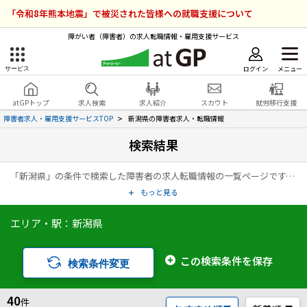
「令和8年熊本地震」で被災された皆様への就職支援について
障がい者（障害者）の求人転職情報・雇用支援サービス
ログイン
メニュー
サービス
障害者雇用のアットジーピー
ログイン
会員登録
atGPトップ
求人検索
求人紹介
スカウト
就労移行支援
無料
サービスラインナップ
障害者求人・雇用支援サービスTOP
新潟県の障害者求人・転職情報
検索結果
atGPトップ
就転職支援サービス
「新潟県」の条件で検索した障害者の求人転職情報の一覧ページです。アットジーピー（atGP）は、障害者の求人情報・障害者専門の転職支援サービス（エージェント）・就労移行支援事業所など、雇用に関する様々なサービスを展開している障害者の「働く」をトータルでサポートするサービスです。
障害者専門の就転職支援サービス
各種サービス
もっと見る
エリア・駅：新潟県
求人を検索する
障害者アスリート専門の就転職支援サービス
求人を紹介してもらう
この検索条件を保存
検索条件変更
スカウトを受ける
40
件