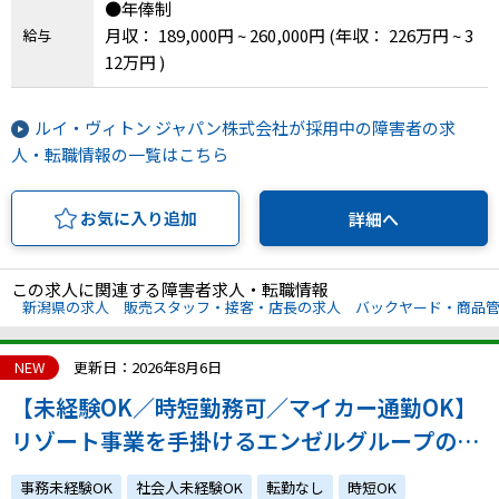
●年俸制
月収： 189,000円 ~ 260,000円
(年収： 226万円 ~ 3
IT・Web制作スキルを身につける就労移行支援サービス
給与
12万円 )
ルイ・ヴィトン ジャパン株式会社が採用中の障害者の求
ソーシャルファームサービス
人・転職情報の一覧はこちら
しいたけ生産で実現する
新しい障害者雇用支援サービス
お気に入り追加
詳細へ
この求人に関連する障害者求人・転職情報
新潟県の求人
販売スタッフ・接客・店長の求人
バックヤード・商品
ご利用ガイド
NEW
更新日：2026年8月6日
【未経験OK／時短勤務可／マイカー通勤OK】
法人向けページ
リゾート事業を手掛けるエンゼルグループの会
社の湯沢支店における事務・清掃業務
事務未経験OK
社会人未経験OK
転勤なし
時短OK