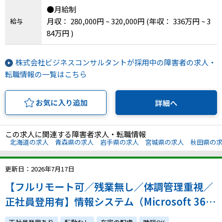
県、愛知県、三重県、滋賀県、京都府、大阪府、
●月給制
兵庫県、奈良県、和歌山県、鳥取県、島根県、岡
月収： 280,000円 ~ 320,000円
(年収： 336万円 ~ 3
給与
山県、広島県、山口県、徳島県、香川県、愛媛
84万円 )
県、高知県、福岡県、佐賀県、長崎県、熊本県、
大分県、宮崎県、鹿児島県、沖縄県
株式会社ビジネスコンサルタントが採用中の障害者の求人・
転職情報の一覧はこちら
お気に入り追加
詳細へ
この求人に関連する障害者求人・転職情報
北海道の求人
青森県の求人
岩手県の求人
宮城県の求人
秋田県の
更新日：2026年7月17日
【フルリモート可／残業無し／体調管理重視／
正社員登用有】情報システム（Microsoft 365
の調査・検証）／体調への配慮やご家庭との両