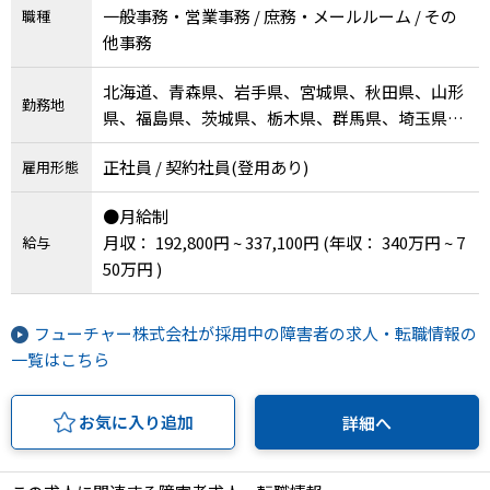
一般事務・営業事務 / 庶務・メールルーム / その
職種
他事務
北海道、青森県、岩手県、宮城県、秋田県、山形
勤務地
県、福島県、茨城県、栃木県、群馬県、埼玉県、
千葉県、東京都、神奈川県、新潟県、富山県、石
正社員 / 契約社員(登用あり)
雇用形態
川県、福井県、山梨県、長野県、岐阜県、静岡
県、愛知県、三重県、滋賀県、京都府、大阪府、
●月給制
兵庫県、奈良県、和歌山県、鳥取県、島根県、岡
月収： 192,800円 ~ 337,100円
(年収： 340万円 ~ 7
給与
山県、広島県、山口県、徳島県、香川県、愛媛
50万円 )
県、高知県、福岡県、佐賀県、長崎県、熊本県、
大分県、宮崎県、鹿児島県、沖縄県
フューチャー株式会社が採用中の障害者の求人・転職情報の
一覧はこちら
お気に入り追加
詳細へ