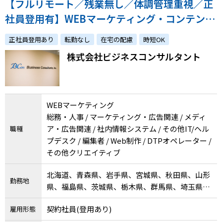
【フルリモート／残業無し／体調管理重視／正
社員登用有】WEBマーケティング・コンテンツ
作成／体調への配慮やご家庭との両立をしなが
正社員登用あり
転勤なし
在宅の配慮
時短OK
ら経験を活かしませんか？
株式会社ビジネスコンサルタント
WEBマーケティング
総務・人事 / マーケティング・広告関連 / メディ
ア・広告関連 / 社内情報システム / その他IT/ヘル
職種
プデスク / 編集者 / Web制作 / DTPオペレーター /
その他クリエイティブ
北海道、青森県、岩手県、宮城県、秋田県、山形
勤務地
県、福島県、茨城県、栃木県、群馬県、埼玉県、
千葉県、東京都、神奈川県、新潟県、富山県、石
契約社員(登用あり)
雇用形態
川県、福井県、山梨県、長野県、岐阜県、静岡