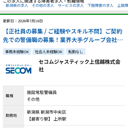
この求人に関連する障害者求人・転職情報
新潟県の求人
その他の求人
サービスの求人
下肢障害の求人
上肢
更新日：2026年7月16日
【正社員の募集 / ご経験やスキル不問】ご契約
先での警備職の募集！業界大手グループ会社の
安定した環境で働きませんか？
事務未経験OK
社会人未経験OK
転勤なし
セコムジャスティック上信越株式会
社
施設常駐警備員
職種
その他
新潟県 新潟市中央区
勤務地
【最寄り駅】 上所駅