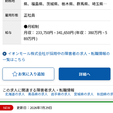
勤務地
県、福島県、茨城県、栃木県、群馬県、埼玉県、
千葉県、東京都、神奈川県、新潟県、富山県、石
正社員
雇用形態
川県、山梨県、長野県、岐阜県、静岡県、愛知
県、三重県、滋賀県、京都府、大阪府、兵庫県、
●月給制
奈良県、和歌山県、鳥取県、岡山県、広島県、徳
月収： 233,750円 ~ 341,650円
(年収： 380万円 ~ 5
給与
島県、香川県、愛媛県、高知県、福岡県、大分
89万円 )
県、宮崎県
イオンモール株式会社が採用中の障害者の求人・転職情報の
一覧はこちら
お気に入り追加
詳細へ
この求人に関連する障害者求人・転職情報
北海道の求人
青森県の求人
岩手県の求人
宮城県の求人
秋田県の
NEW
更新日：2026年7月29日