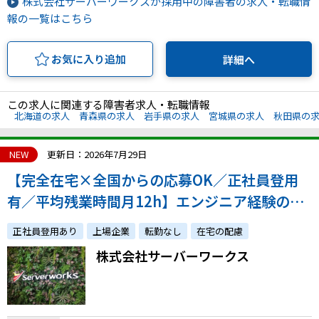
株式会社サーバーワークスが採用中の障害者の求人・転職情
報の一覧はこちら
お気に入り追加
詳細へ
この求人に関連する障害者求人・転職情報
北海道の求人
青森県の求人
岩手県の求人
宮城県の求人
秋田県の
NEW
更新日：2026年7月29日
【完全在宅×全国からの応募OK／正社員登用
有／平均残業時間月12h】エンジニア経験のあ
る方を幅広く募集！経験スキルに合ったポジシ
正社員登用あり
上場企業
転勤なし
在宅の配慮
ョンを提案します
株式会社サーバーワークス