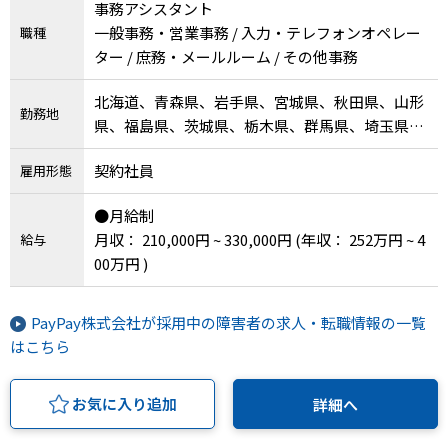
事務アシスタント
一般事務・営業事務 / 入力・テレフォンオペレー
職種
ター / 庶務・メールルーム / その他事務
北海道、青森県、岩手県、宮城県、秋田県、山形
勤務地
県、福島県、茨城県、栃木県、群馬県、埼玉県、
千葉県、東京都、神奈川県、新潟県、富山県、石
契約社員
雇用形態
川県、福井県、山梨県、長野県、岐阜県、静岡
県、愛知県、三重県、滋賀県、京都府、大阪府、
●月給制
兵庫県、奈良県、和歌山県、鳥取県、島根県、岡
月収： 210,000円 ~ 330,000円
(年収： 252万円 ~ 4
給与
山県、広島県、山口県、徳島県、香川県、愛媛
00万円 )
県、高知県、福岡県、佐賀県、長崎県、熊本県、
大分県、宮崎県、鹿児島県、沖縄県
PayPay株式会社が採用中の障害者の求人・転職情報の一覧
はこちら
お気に入り追加
詳細へ