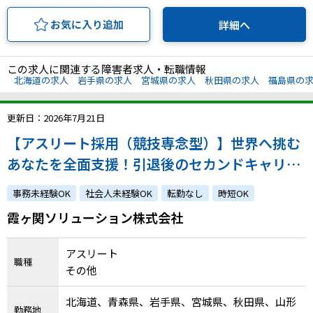
お気に入り追加
詳細へ
この求人に関連する障害者求人・転職情報
北海道の求人
岩手県の求人
宮城県の求人
秋田県の求人
福島県の
更新日：2026年7月21日
【アスリート採用（競技専念型）】世界へ挑む
あなたを全面支援！引退後のセカンドキャリア
もご用意します！
事務未経験OK
社会人未経験OK
転勤なし
時短OK
霞ヶ関ソリューション株式会社
アスリート
職種
その他
北海道、青森県、岩手県、宮城県、秋田県、山形
勤務地