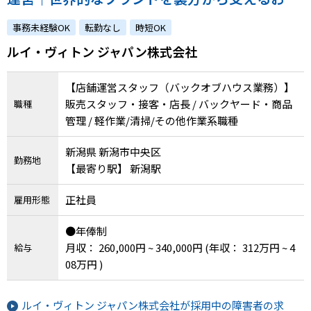
事｜あなたのホスピタリティを活かして顧客か
事務未経験OK
転勤なし
時短OK
ら信頼される店舗に！
ルイ・ヴィトン ジャパン株式会社
【店舗運営スタッフ（バックオブハウス業務）】
販売スタッフ・接客・店長 / バックヤード・商品
職種
管理 / 軽作業/清掃/その他作業系職種
新潟県 新潟市中央区
勤務地
【最寄り駅】 新潟駅
正社員
雇用形態
●年俸制
月収： 260,000円 ~ 340,000円
(年収： 312万円 ~ 4
給与
08万円 )
ルイ・ヴィトン ジャパン株式会社が採用中の障害者の求