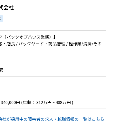
て顧客から信頼される店舗に！｜at
式会社
り
K
フ（バックオブハウス業務）】
・店長 / バックヤード・商品管理 / 軽作業/清掃/その
駅
 340,000円
(年収： 312万円 ~ 408万円 )
式会社が採用中の障害者の求人・転職情報の一覧はこちら