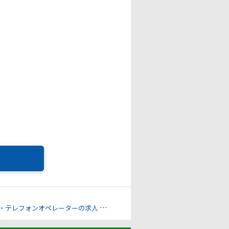
・テレフォンオペレーターの求人
販売スタッフ・接客・店長の求人
マー