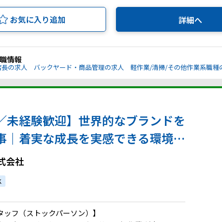
お気に入り追加
詳細へ
職情報
店長の求人
バックヤード・商品管理の求人
軽作業/清掃/その他作業系職種
／未経験歓迎】世界的なブランドを
事｜着実な成長を実感できる環境で
採用実績あり
式会社
K
タッフ（ストックパーソン）】