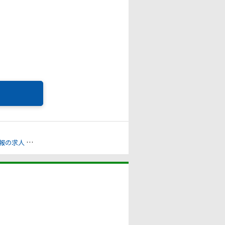
報の求人
入力・テレフォンオペレーターの求人
販売スタッフ・接客・店