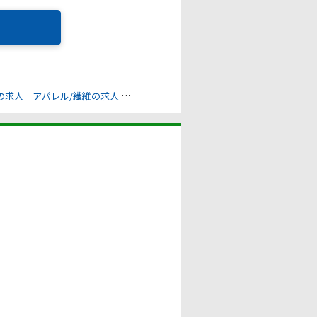
の求人
アパレル/繊維の求人
下肢障害の求人
上肢障害の求人
心臓機能