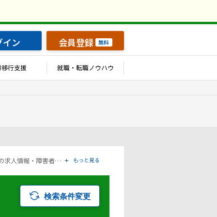
グイン
会員登録
無料
労移行支援
就職・転職ノウハウ
「アパレル/繊維」の条件で検索した障害者の求人転職情報の一覧ページです。アットジーピー（atGP）は、障害者の求人情報・障害者専門の転職支援サービス（エージェント）・就労移行支援事業所など、雇用に関する様々なサービスを展開している障害者の「働く」をトータルでサポートするサービスです。
もっと見る
検索条件変更