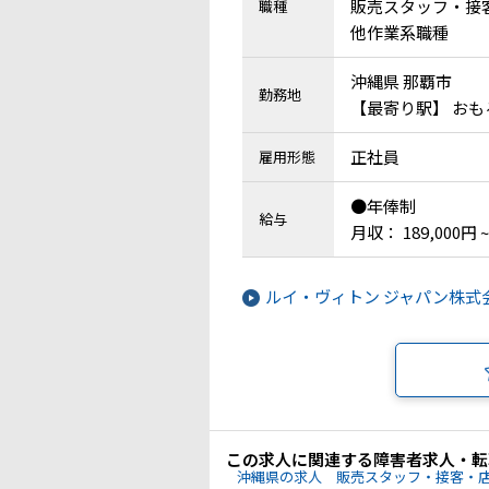
販売スタッフ・接客
職種
他作業系職種
沖縄県 那覇市
勤務地
【最寄り駅】 おも
正社員
雇用形態
●年俸制
給与
月収： 189,000円 ~
ルイ・ヴィトン ジャパン株
この求人に関連する障害者求人・転
沖縄県の求人
販売スタッフ・接客・