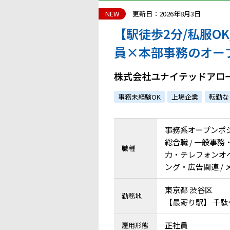
NEW
更新日：2026年8月3日
【駅徒歩2分/私服O
員×本部事務のオー
必見！atGP採用実
株式会社ユナイテッドアロ
事務未経験OK
上場企業
転勤な
事務系オープンポ
総合職 / 一般事務・
職種
力・テレフォンオペ
ング・広告関連 /
東京都 渋谷区
勤務地
【最寄り駅】 千
正社員
雇用形態