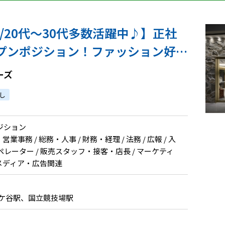
K/20代～30代多数活躍中♪】正社
プンポジション！ファッション好き
績も多数あり！
ーズ
し
ジション
営業事務 / 総務・人事 / 財務・経理 / 法務 / 広報 / 入
レーター / 販売スタッフ・接客・店長 / マーケティ
 メディア・広告関連
駄ケ谷駅、国立競技場駅