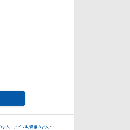
の求人
アパレル/繊維の求人
下肢障害の求人
上肢障害の求人
心臓機能