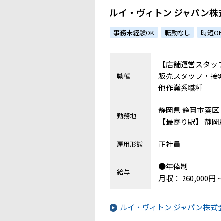
ピタリティを活かし
ルイ・ヴィトン ジャパン株
GPからの採用実績あ
事務未経験OK
転勤なし
時短O
【店舗運営スタッ
販売スタッフ・接客
職種
他作業系職種
静岡県 静岡市葵区
勤務地
【最寄り駅】 静岡
正社員
雇用形態
●年俸制
給与
月収： 260,000円 ~
ルイ・ヴィトン ジャパン株