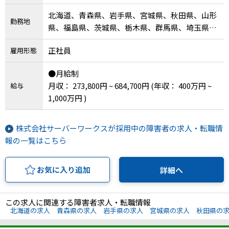
北海道、青森県、岩手県、宮城県、秋田県、山形
勤務地
県、福島県、茨城県、栃木県、群馬県、埼玉県、
千葉県、東京都、神奈川県、新潟県、富山県、石
正社員
雇用形態
川県、福井県、山梨県、長野県、岐阜県、静岡
県、愛知県、三重県、滋賀県、京都府、大阪府、
●月給制
兵庫県、奈良県、和歌山県、鳥取県、島根県、岡
月収： 273,800円 ~ 684,700円
(年収： 400万円 ~
給与
山県、広島県、山口県、徳島県、香川県、愛媛
1,000万円 )
県、高知県、福岡県、佐賀県、長崎県、熊本県、
大分県、宮崎県、鹿児島県、沖縄県、その他
株式会社サーバーワークスが採用中の障害者の求人・転職情
報の一覧はこちら
お気に入り追加
詳細へ
この求人に関連する障害者求人・転職情報
北海道の求人
青森県の求人
岩手県の求人
宮城県の求人
秋田県の