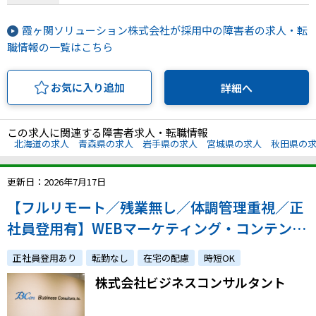
大分県、宮崎県、鹿児島県、沖縄県
霞ヶ関ソリューション株式会社が採用中の障害者の求人・転
職情報の一覧はこちら
お気に入り追加
詳細へ
この求人に関連する障害者求人・転職情報
北海道の求人
青森県の求人
岩手県の求人
宮城県の求人
秋田県の
更新日：2026年7月17日
【フルリモート／残業無し／体調管理重視／正
社員登用有】WEBマーケティング・コンテンツ
作成／体調への配慮やご家庭との両立をしなが
正社員登用あり
転勤なし
在宅の配慮
時短OK
ら経験を活かしませんか？
株式会社ビジネスコンサルタント