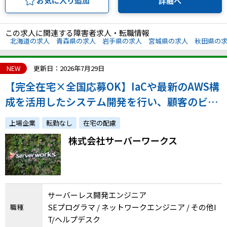
お気に入り追加
詳細へ
この求人に関連する障害者求人・転職情報
北海道の求人
青森県の求人
岩手県の求人
宮城県の求人
秋田県の
NEW
更新日：2026年7月29日
【完全在宅×全国応募OK】IaCや最新のAWS構
成を活用したシステム開発を行い、顧客のビジ
ネスを加速させたい方を募集します！
上場企業
転勤なし
在宅の配慮
株式会社サーバーワークス
サーバーレス開発エンジニア
SEプログラマ / ネットワークエンジニア / その他I
職種
T/ヘルプデスク