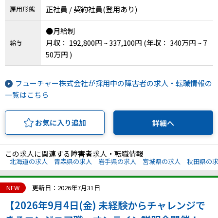
正社員 / 契約社員(登用あり)
雇用形態
川県、福井県、山梨県、長野県、岐阜県、静岡
IT・Web制作スキルを身につける就労移行支援サービス
県、愛知県、三重県、滋賀県、京都府、大阪府、
●月給制
兵庫県、奈良県、和歌山県、鳥取県、島根県、岡
月収： 192,800円 ~ 337,100円
(年収： 340万円 ~ 7
給与
山県、広島県、山口県、徳島県、香川県、愛媛
50万円 )
県、高知県、福岡県、佐賀県、長崎県、熊本県、
ソーシャルファームサービス
大分県、宮崎県、鹿児島県、沖縄県
フューチャー株式会社が採用中の障害者の求人・転職情報の
しいたけ生産で実現する
新しい障害者雇用支援サービス
一覧はこちら
お気に入り追加
詳細へ
ご利用ガイド
この求人に関連する障害者求人・転職情報
北海道の求人
青森県の求人
岩手県の求人
宮城県の求人
秋田県の
法人向けページ
NEW
更新日：2026年7月31日
【2026年9月4日(金) 未経験からチャレンジで