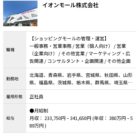
イオンモール株式会社
【ショッピングモールの管理・運営】
一般事務・営業事務 / 営業（個人向け） / 営業
職種
（企業向け） / その他営業 / マーケティング・広
告関連 / コンサルタント・企画関連 / その他企画
北海道、青森県、岩手県、宮城県、秋田県、山形
勤務地
県、福島県、茨城県、栃木県、群馬県、埼玉県、
千葉県、東京都、神奈川県、新潟県、富山県、石
正社員
雇用形態
川県、山梨県、長野県、岐阜県、静岡県、愛知
県、三重県、滋賀県、京都府、大阪府、兵庫県、
●月給制
奈良県、和歌山県、鳥取県、岡山県、広島県、徳
月収： 233,750円 ~ 341,650円
(年収： 380万円 ~ 5
給与
島県、香川県、愛媛県、高知県、福岡県、大分
89万円 )
県、宮崎県