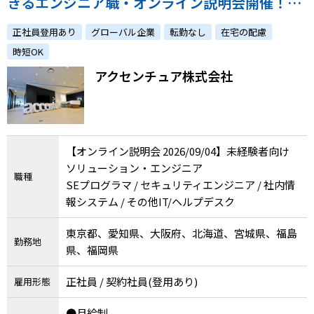
きるエンジニア職・オンライン説明会開催！※
メニューを閉じる
8/28(金)15時〆切】D&I指数世界トップクラス
正社員登用あり
グローバル企業
転勤なし
在宅の配慮
／世界最大級の総合コンサルティング企業。障
時短OK
がいのある社員の登壇あり、選考前に理解を深
アクセンチュア株式会社
めたい方にオススメ★
【オンライン説明会 2026/09/04】未経験者向け
ソリューション・エンジニア
職種
SEプログラマ / セキュリティエンジニア / 社内情
報システム / その他IT/ヘルプデスク
東京都、愛知県、大阪府、北海道、宮城県、福島
勤務地
県、福岡県
正社員 / 契約社員(登用あり)
雇用形態
●月給制