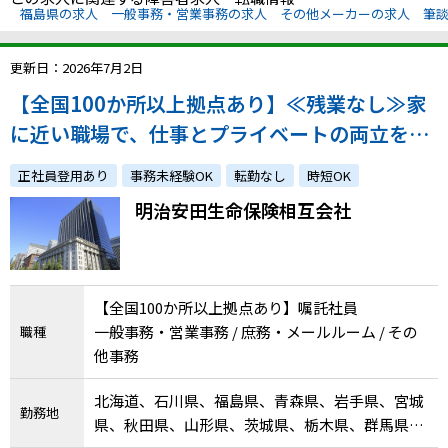
福島県の求人
一般事務・営業事務の求人
その他メーカーの求人
筆
更新日：2026年7月2日
【全国100か所以上拠点あり】≪残業なし≫家
に近い職場で、仕事とプライベートの両立をし
ながら、無理なく働き続けたい方
正社員登用あり
事務未経験OK
転勤なし
時短OK
明治安田生命保険相互会社
【全国100か所以上拠点あり】嘱託社員
一般事務・営業事務 / 庶務・メールルーム / その
職種
他事務
北海道、石川県、福島県、青森県、岩手県、宮城
勤務地
県、秋田県、山形県、茨城県、栃木県、群馬県、