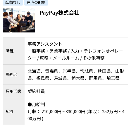
転勤なし
在宅の配慮
リアを一緒に考えませんか？
PayPay株式会社
事務アシスタント
一般事務・営業事務 / 入力・テレフォンオペレー
職種
ター / 庶務・メールルーム / その他事務
北海道、青森県、岩手県、宮城県、秋田県、山形
勤務地
県、福島県、茨城県、栃木県、群馬県、埼玉県、
千葉県、東京都、神奈川県、新潟県、富山県、石
契約社員
雇用形態
川県、福井県、山梨県、長野県、岐阜県、静岡
県、愛知県、三重県、滋賀県、京都府、大阪府、
●月給制
兵庫県、奈良県、和歌山県、鳥取県、島根県、岡
月収： 210,000円 ~ 330,000円
(年収： 252万円 ~ 4
給与
山県、広島県、山口県、徳島県、香川県、愛媛
00万円 )
県、高知県、福岡県、佐賀県、長崎県、熊本県、
大分県、宮崎県、鹿児島県、沖縄県