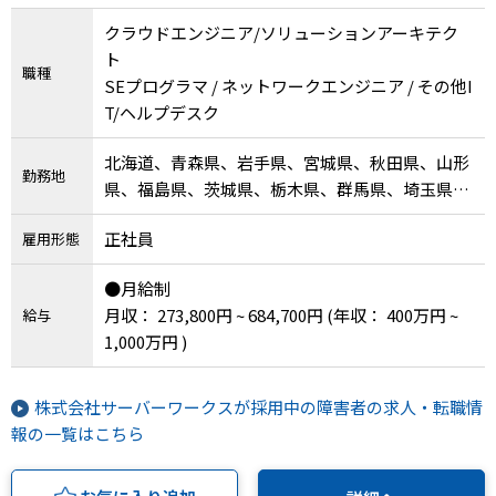
クラウドエンジニア/ソリューションアーキテク
ト
職種
SEプログラマ / ネットワークエンジニア / その他I
T/ヘルプデスク
北海道、青森県、岩手県、宮城県、秋田県、山形
勤務地
県、福島県、茨城県、栃木県、群馬県、埼玉県、
千葉県、東京都、神奈川県、新潟県、富山県、石
正社員
雇用形態
川県、福井県、山梨県、長野県、岐阜県、静岡
県、愛知県、三重県、滋賀県、京都府、大阪府、
●月給制
兵庫県、奈良県、和歌山県、鳥取県、島根県、岡
月収： 273,800円 ~ 684,700円
(年収： 400万円 ~
給与
山県、広島県、山口県、徳島県、香川県、愛媛
1,000万円 )
県、高知県、福岡県、佐賀県、長崎県、熊本県、
大分県、宮崎県、鹿児島県、沖縄県、その他
株式会社サーバーワークスが採用中の障害者の求人・転職情
報の一覧はこちら