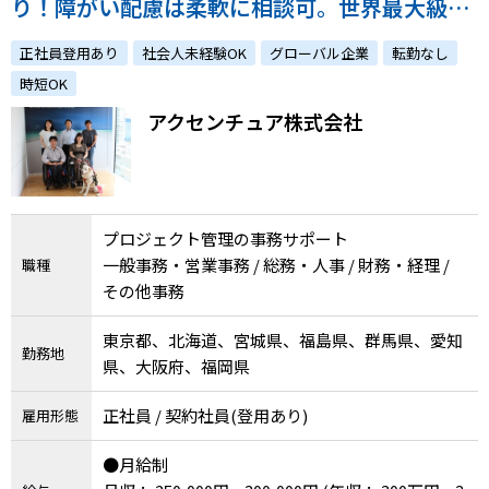
り！障がい配慮は柔軟に相談可。世界最大級の
グローバル企業で、障がいへの配慮のもとでや
正社員登用あり
社会人未経験OK
グローバル企業
転勤なし
りがいをもって勤務しませんか？（東京（勝ど
時短OK
き）・北海道・宮城・福島・群馬・名古屋・大
アクセンチュア株式会社
阪・福岡）
プロジェクト管理の事務サポート
一般事務・営業事務 / 総務・人事 / 財務・経理 /
職種
その他事務
東京都、北海道、宮城県、福島県、群馬県、愛知
勤務地
県、大阪府、福岡県
正社員 / 契約社員(登用あり)
雇用形態
●月給制