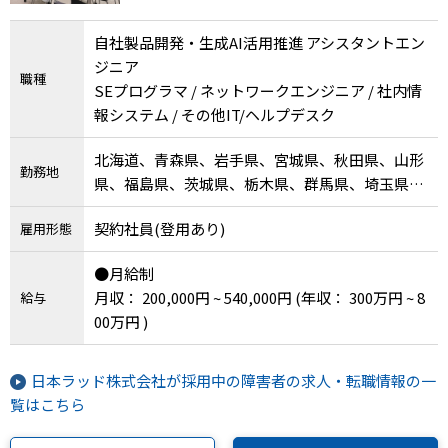
自社製品開発・生成AI活用推進 アシスタントエン
ジニア
職種
SEプログラマ / ネットワークエンジニア / 社内情
報システム / その他IT/ヘルプデスク
北海道、青森県、岩手県、宮城県、秋田県、山形
勤務地
県、福島県、茨城県、栃木県、群馬県、埼玉県、
千葉県、東京都、神奈川県、新潟県、富山県、石
契約社員(登用あり)
雇用形態
川県、福井県、山梨県、長野県、岐阜県、静岡
県、愛知県、三重県、滋賀県、京都府、大阪府、
●月給制
兵庫県、奈良県、和歌山県、鳥取県、島根県、岡
月収： 200,000円 ~ 540,000円
(年収： 300万円 ~ 8
給与
山県、広島県、山口県、徳島県、香川県、愛媛
00万円 )
県、高知県、福岡県、佐賀県、長崎県、熊本県、
大分県、宮崎県、鹿児島県、沖縄県、海外、その
他
日本ラッド株式会社が採用中の障害者の求人・転職情報の一
覧はこちら