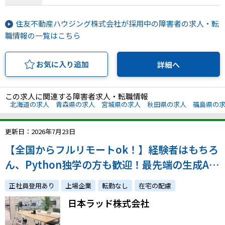
住友不動産ハウジング株式会社が採用中の障害者の求人・転
職情報の一覧はこちら
お気に入り追加
詳細へ
この求人に関連する障害者求人・転職情報
北海道の求人
青森県の求人
宮城県の求人
秋田県の求人
福島県の
更新日：2026年7月23日
【全国からフルリモートok！】経験者はもちろ
ん、Python独学の方も歓迎！最先端の生成AI
検証・自社開発に携わることができます♪
正社員登用あり
上場企業
転勤なし
在宅の配慮
日本ラッド株式会社