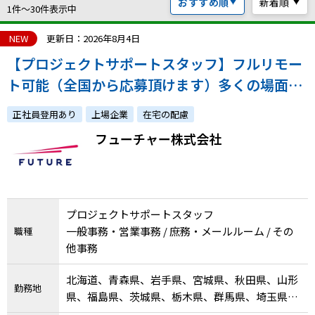
おすすめ順
新着順
ハイスキルな障害者の転職支援サービス
1件〜30件表示中
就労移行支援サービス
NEW
更新日：2026年8月4日
【プロジェクトサポートスタッフ】フルリモー
就職・転職ノウハウ
障害のある新卒学生専門の就職エージェントサービス
ト可能（全国から応募頂けます）多くの場面
で、細やかな心遣いなどホスピタリティが活か
お問い合わせ・よくある質問
正社員登用あり
上場企業
在宅の配慮
せるお仕事🎵
フューチャー株式会社
求人検索・スカウトサービス
お問い合わせ
障害者専門の求人検索・スカウトサービス
よくある質問
プロジェクトサポートスタッフ
採用をお考えの企業様はこちら
一般事務・営業事務 / 庶務・メールルーム / その
職種
就労移行支援サービス
他事務
メニューを閉じる
障害別専門支援の就労移行支援サービス
北海道、青森県、岩手県、宮城県、秋田県、山形
勤務地
県、福島県、茨城県、栃木県、群馬県、埼玉県、
千葉県、東京都、神奈川県、新潟県、富山県、石