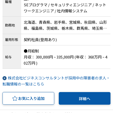
職種
SEプログラマ / セキュリティエンジニア / ネット
ワークエンジニア / 社内情報システム
北海道、青森県、岩手県、宮城県、秋田県、山形
勤務地
県、福島県、茨城県、栃木県、群馬県、埼玉県、
千葉県、東京都、神奈川県、新潟県、富山県、石
契約社員(登用あり)
雇用形態
川県、福井県、山梨県、長野県、岐阜県、静岡
県、愛知県、三重県、滋賀県、京都府、大阪府、
●月給制
兵庫県、奈良県、和歌山県、鳥取県、島根県、岡
月収： 300,000円 ~ 335,000円
(年収： 360万円 ~ 4
給与
山県、広島県、山口県、徳島県、香川県、愛媛
02万円 )
県、高知県、福岡県、佐賀県、長崎県、熊本県、
大分県、宮崎県、鹿児島県、沖縄県
株式会社ビジネスコンサルタントが採用中の障害者の求人・
転職情報の一覧はこちら
お気に入り追加
詳細へ