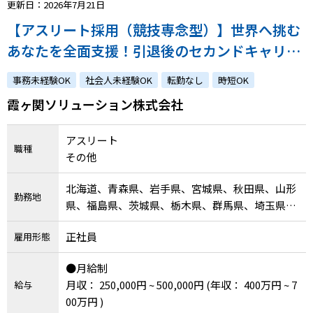
更新日：2026年7月21日
【アスリート採用（競技専念型）】世界へ挑む
あなたを全面支援！引退後のセカンドキャリア
もご用意します！
事務未経験OK
社会人未経験OK
転勤なし
時短OK
霞ヶ関ソリューション株式会社
アスリート
職種
その他
北海道、青森県、岩手県、宮城県、秋田県、山形
勤務地
県、福島県、茨城県、栃木県、群馬県、埼玉県、
千葉県、東京都、神奈川県、新潟県、富山県、石
正社員
雇用形態
川県、福井県、山梨県、長野県、岐阜県、静岡
県、愛知県、三重県、滋賀県、京都府、大阪府、
●月給制
兵庫県、奈良県、和歌山県、鳥取県、島根県、岡
月収： 250,000円 ~ 500,000円
(年収： 400万円 ~ 7
給与
山県、広島県、山口県、徳島県、香川県、愛媛
00万円 )
県、高知県、福岡県、佐賀県、長崎県、熊本県、