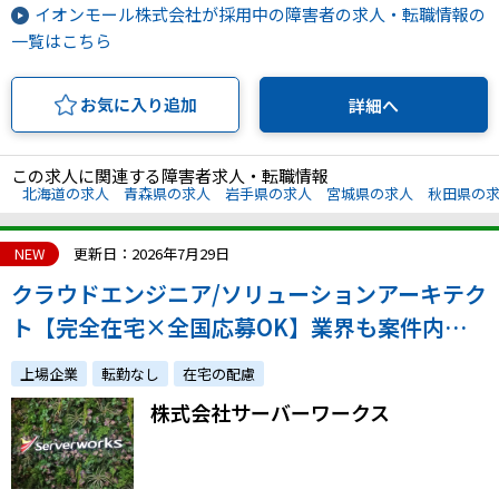
イオンモール株式会社が採用中の障害者の求人・転職情報の
一覧はこちら
お気に入り追加
詳細へ
この求人に関連する障害者求人・転職情報
北海道の求人
青森県の求人
岩手県の求人
宮城県の求人
秋田県の
NEW
更新日：2026年7月29日
クラウドエンジニア/ソリューションアーキテク
ト【完全在宅×全国応募OK】業界も案件内容
も様々なプロジェクトへ参画！多数のAWSプロ
上場企業
転勤なし
在宅の配慮
フェッショナルと技術力を磨き、エンジニアと
株式会社サーバーワークス
して成長しましょう！