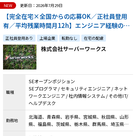
NEW
更新日：2026年7月29日
【完全在宅×全国からの応募OK／正社員登用
有／平均残業時間月12h】エンジニア経験のあ
る方を幅広く募集！経験スキルに合ったポジシ
正社員登用あり
上場企業
転勤なし
在宅の配慮
ョンを提案します
株式会社サーバーワークス
SEオープンポジション
SEプログラマ / セキュリティエンジニア / ネット
職種
ワークエンジニア / 社内情報システム / その他IT/
ヘルプデスク
北海道、青森県、岩手県、宮城県、秋田県、山形
勤務地
県、福島県、茨城県、栃木県、群馬県、埼玉県、
千葉県、東京都、神奈川県、新潟県、富山県、石