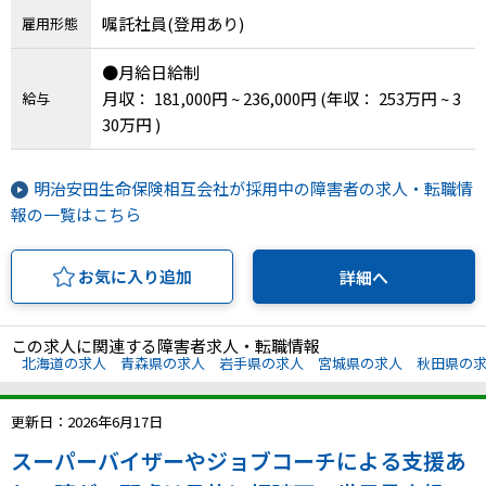
三重県、山梨県、新潟県、富山県、福井県、長野
嘱託社員(登用あり)
雇用形態
県、静岡県、埼玉県、千葉県、東京都、神奈川
県、岐阜県、愛知県、滋賀県、京都府、大阪府、
●月給日給制
兵庫県、奈良県、和歌山県、島根県、鳥取県、岡
月収： 181,000円 ~ 236,000円
(年収： 253万円 ~ 3
給与
山県、広島県、山口県、徳島県、香川県、愛媛
30万円 )
県、高知県、福岡県、佐賀県、長崎県、熊本県、
大分県、宮崎県、鹿児島県、沖縄県
明治安田生命保険相互会社が採用中の障害者の求人・転職情
報の一覧はこちら
お気に入り追加
詳細へ
この求人に関連する障害者求人・転職情報
北海道の求人
青森県の求人
岩手県の求人
宮城県の求人
秋田県の
更新日：2026年6月17日
スーパーバイザーやジョブコーチによる支援あ