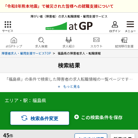
「令和8年熊本地震」で被災された皆様への就職支援について
障がい者（障害者）の求人転職情報・雇用支援サービス
ログイン
メニュー
サービス
障害者雇用のアットジーピー
ログイン
会員登録
atGPトップ
求人検索
求人紹介
スカウト
就労移行支援
無料
サービスラインナップ
障害者求人・雇用支援サービスTOP
福島県の障害者求人・転職情報
検索結果
atGPトップ
就転職支援サービス
「福島県」の条件で検索した障害者の求人転職情報の一覧ページです。アットジーピー（atGP）は、障害者の求人情報・障害者専門の転職支援サービス（エージェント）・就労移行支援事業所など、雇用に関する様々なサービスを展開している障害者の「働く」をトータルでサポートするサービスです。
障害者専門の就転職支援サービス
各種サービス
もっと見る
エリア・駅：福島県
求人を検索する
障害者アスリート専門の就転職支援サービス
求人を紹介してもらう
この検索条件を保存
検索条件変更
スカウトを受ける
45
件