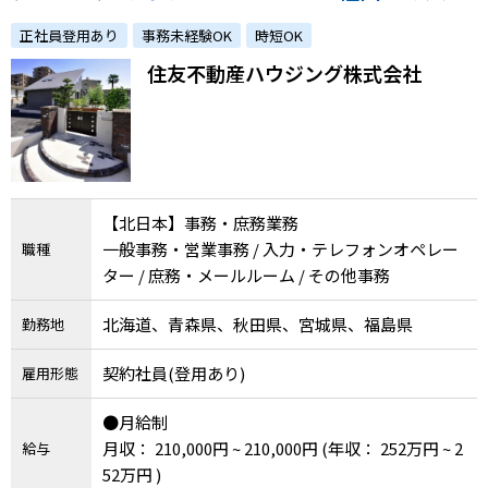
実績多数／事務未経験の方も歓迎！特別なスキ
正社員登用あり
事務未経験OK
時短OK
ルは不要！！】
住友不動産ハウジング株式会社
【北日本】事務・庶務業務
一般事務・営業事務 / 入力・テレフォンオペレー
職種
ター / 庶務・メールルーム / その他事務
北海道、青森県、秋田県、宮城県、福島県
勤務地
契約社員(登用あり)
雇用形態
●月給制
月収： 210,000円 ~ 210,000円
(年収： 252万円 ~ 2
給与
52万円 )