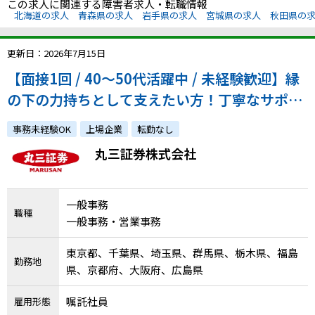
この求人に関連する障害者求人・転職情報
北海道の求人
青森県の求人
岩手県の求人
宮城県の求人
秋田県の
更新日：2026年7月15日
【面接1回 / 40～50代活躍中 / 未経験歓迎】縁
の下の力持ちとして支えたい方！丁寧なサポー
トもあるのでコツコツ働きたい人！歓迎です、
事務未経験OK
上場企業
転勤なし
是非ご応募ください！
丸三証券株式会社
一般事務
職種
一般事務・営業事務
東京都、千葉県、埼玉県、群馬県、栃木県、福島
勤務地
県、京都府、大阪府、広島県
嘱託社員
雇用形態