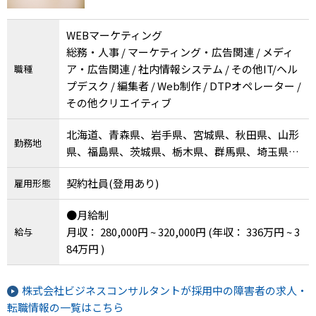
WEBマーケティング
総務・人事 / マーケティング・広告関連 / メディ
ア・広告関連 / 社内情報システム / その他IT/ヘル
職種
プデスク / 編集者 / Web制作 / DTPオペレーター /
その他クリエイティブ
北海道、青森県、岩手県、宮城県、秋田県、山形
勤務地
県、福島県、茨城県、栃木県、群馬県、埼玉県、
千葉県、東京都、神奈川県、新潟県、富山県、石
契約社員(登用あり)
雇用形態
川県、福井県、山梨県、長野県、岐阜県、静岡
県、愛知県、三重県、滋賀県、京都府、大阪府、
●月給制
兵庫県、奈良県、和歌山県、鳥取県、島根県、岡
月収： 280,000円 ~ 320,000円
(年収： 336万円 ~ 3
給与
山県、広島県、山口県、徳島県、香川県、愛媛
84万円 )
県、高知県、福岡県、佐賀県、長崎県、熊本県、
大分県、宮崎県、鹿児島県、沖縄県
株式会社ビジネスコンサルタントが採用中の障害者の求人・
転職情報の一覧はこちら