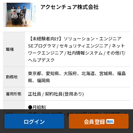
方も歓迎！（東京（勝どき）・名古屋・大阪・
アクセンチュア株式会社
北海道・宮城・福島・福岡）
【未経験者向け】ソリューション・エンジニア
SEプログラマ / セキュリティエンジニア / ネット
職種
ワークエンジニア / 社内情報システム / その他IT/
ヘルプデスク
東京都、愛知県、大阪府、北海道、宮城県、福島
勤務地
県、福岡県
正社員 / 契約社員(登用あり)
雇用形態
●月給制
月収： 210,000円 ~ 340,000円
(年収： 252万円 ~ 4
給与
ログイン
会員登録
08万円 )
無料