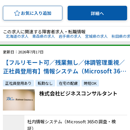
お気に入り追加
詳細へ
この求人に関連する障害者求人・転職情報
北海道の求人
青森県の求人
岩手県の求人
宮城県の求人
秋田県の
更新日：2026年7月17日
【フルリモート可／残業無し／体調管理重視／
正社員登用有】情報システム（Microsoft 365
の調査・検証）／体調への配慮やご家庭との両
正社員登用あり
転勤なし
在宅の配慮
時短OK
立をしながら経験を活かしませんか？
株式会社ビジネスコンサルタント
社内情報システム（Microsoft 365の調査・検
証）