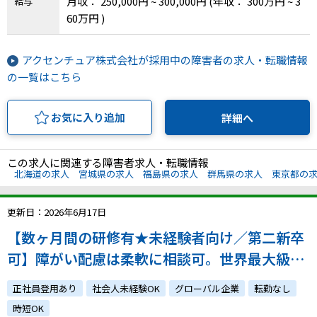
月収： 250,000円 ~ 300,000円
(年収： 300万円 ~ 3
給与
60万円 )
アクセンチュア株式会社が採用中の障害者の求人・転職情報
の一覧はこちら
お気に入り追加
詳細へ
この求人に関連する障害者求人・転職情報
北海道の求人
宮城県の求人
福島県の求人
群馬県の求人
東京都の
更新日：2026年6月17日
【数ヶ月間の研修有★未経験者向け／第二新卒
可】障がい配慮は柔軟に相談可。世界最大級の
グローバル企業でのエンジニアに挑戦しません
正社員登用あり
社会人未経験OK
グローバル企業
転勤なし
か？ご自身でプログラミングスキル習得済みの
時短OK