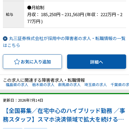
●月給制
月収： 185,250円 ~ 231,563円
(年収： 222万円 ~ 2
給与
77万円 )
丸三証券株式会社が採用中の障害者の求人・転職情報の一覧
はこちら
お気に入り追加
詳細へ
この求人に関連する障害者求人・転職情報
福島県の求人
栃木県の求人
群馬県の求人
埼玉県の求人
千葉県の
更新日：2026年7月14日
【全国募集／在宅中心のハイブリッド勤務 ／事
務スタッフ】スマホ決済領域で拡大を続ける同
社でこれまでの経験を踏まえた2～3年後のキャ