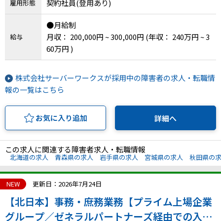
契約社員(登用あり)
雇用形態
川県、福井県、山梨県、長野県、岐阜県、静岡
県、愛知県、三重県、滋賀県、京都府、大阪府、
●月給制
兵庫県、奈良県、和歌山県、鳥取県、島根県、岡
月収： 200,000円 ~ 300,000円
(年収： 240万円 ~ 3
給与
山県、広島県、山口県、徳島県、香川県、愛媛
60万円 )
県、高知県、福岡県、佐賀県、長崎県、熊本県、
大分県、宮崎県、鹿児島県、沖縄県、その他
株式会社サーバーワークスが採用中の障害者の求人・転職情
報の一覧はこちら
お気に入り追加
詳細へ
この求人に関連する障害者求人・転職情報
北海道の求人
青森県の求人
岩手県の求人
宮城県の求人
秋田県の
NEW
更新日：2026年7月24日
【北日本】事務・庶務業務【プライム上場企業
グループ／ゼネラルパートナーズ経由での入社