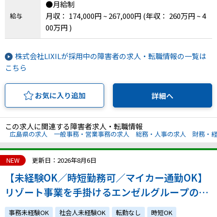
●月給制
月収： 174,000円 ~ 267,000円
(年収： 260万円 ~ 4
給与
00万円 )
株式会社LIXILが採用中の障害者の求人・転職情報の一覧は
こちら
お気に入り追加
詳細へ
この求人に関連する障害者求人・転職情報
広島県の求人
一般事務・営業事務の求人
総務・人事の求人
財務・
NEW
更新日：2026年8月6日
【未経験OK／時短勤務可／マイカー通勤OK】
リゾート事業を手掛けるエンゼルグループの会
社の湯沢支店における事務・清掃業務
事務未経験OK
社会人未経験OK
転勤なし
時短OK