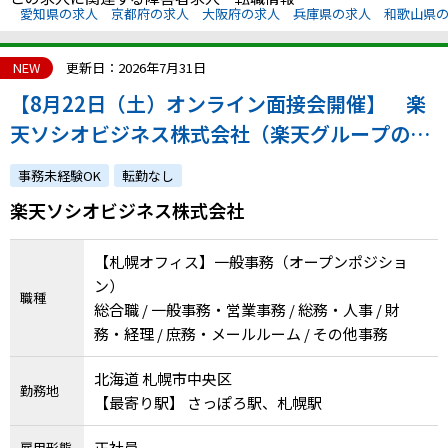
愛知県の求人
京都府の求人
大阪府の求人
兵庫県の求人
和歌山県
NEW
更新日：2026年7月31日
【8月22日（土）オンライン面接会開催】 楽
天ソシオビジネス株式会社（楽天グループの特
例子会社◎障害の有無にかかわらずチャレンジ
事務未経験OK
転勤なし
できます）
楽天ソシオビジネス株式会社
【札幌オフィス】一般事務（オープンポジショ
ン）
職種
総合職 / 一般事務・営業事務 / 総務・人事 / 財
務・経理 / 庶務・メールルーム / その他事務
北海道 札幌市中央区
勤務地
【最寄り駅】 さっぽろ駅、札幌駅
正社員
雇用形態