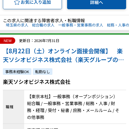
お気に入り追加
詳細へ
この求人に関連する障害者求人・転職情報
埼玉県の求人
総合職の求人
一般事務・営業事務の求人
総務・人事
NEW
更新日：2026年7月31日
【8月22日（土）オンライン面接会開催】 楽
天ソシオビジネス株式会社（楽天グループの特
例子会社◎充実のサポート体制！ステップアッ
事務未経験OK
転勤なし
プしながら成長できます。）
楽天ソシオビジネス株式会社
【東京本社】一般事務（オープンポジション）
総合職 / 一般事務・営業事務 / 総務・人事 / 財
職種
務・経理 / 受付・秘書 / 庶務・メールルーム / そ
の他事務