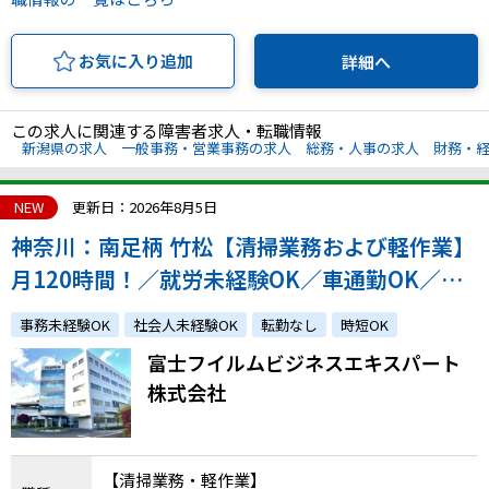
お気に入り追加
詳細へ
この求人に関連する障害者求人・転職情報
新潟県の求人
一般事務・営業事務の求人
総務・人事の求人
財務・
NEW
更新日：2026年8月5日
神奈川：南足柄 竹松【清掃業務および軽作業】
月120時間！／就労未経験OK／車通勤OK／安
心のサポート体制！／駅から無料シャトルバス
事務未経験OK
社会人未経験OK
転勤なし
時短OK
あり／昇給・賞与あり／雇用実績多数！
富士フイルムビジネスエキスパート
株式会社
【清掃業務・軽作業】