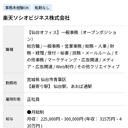
例子会社◎障害の有無にかかわらずチャレンジ
事務未経験OK
転勤なし
できます）
楽天ソシオビジネス株式会社
【仙台オフィス】一般事務（オープンポジショ
ン）
総合職 / 一般事務・営業事務 / 総務・人事 / 財
職種
務・経理 / 受付・秘書 / 庶務・メールルーム / そ
の他事務 / マーケティング・広告関連 / メディ
ア・広告関連 / Web制作 / その他クリエイティブ
宮城県 仙台市青葉区
勤務地
【最寄り駅】 仙台駅、あおば通駅
正社員
雇用形態
●月給制
月収： 225,000円 ~ 300,000円
(年収： 315万円 ~ 4
給与
20万円 )