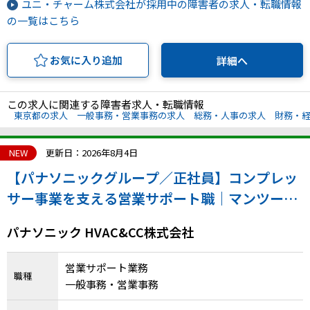
ユニ・チャーム株式会社が採用中の障害者の求人・転職情報
の一覧はこちら
お気に入り追加
詳細へ
この求人に関連する障害者求人・転職情報
東京都の求人
一般事務・営業事務の求人
総務・人事の求人
財務・
NEW
更新日：2026年8月4日
【パナソニックグループ／正社員】コンプレッ
サー事業を支える営業サポート職｜マンツーマ
ンの育成体制で安心◎（年休126日・車通勤
パナソニック HVAC&CC株式会社
可）
営業サポート業務
職種
一般事務・営業事務