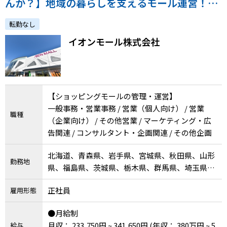
んか？】地域の暮らしを支えるモール運営！／
正社員採用／通院配慮あり
転勤なし
イオンモール株式会社
【ショッピングモールの管理・運営】
一般事務・営業事務 / 営業（個人向け） / 営業
職種
（企業向け） / その他営業 / マーケティング・広
告関連 / コンサルタント・企画関連 / その他企画
北海道、青森県、岩手県、宮城県、秋田県、山形
勤務地
県、福島県、茨城県、栃木県、群馬県、埼玉県、
千葉県、東京都、神奈川県、新潟県、富山県、石
正社員
雇用形態
川県、山梨県、長野県、岐阜県、静岡県、愛知
県、三重県、滋賀県、京都府、大阪府、兵庫県、
●月給制
奈良県、和歌山県、鳥取県、岡山県、広島県、徳
月収： 233,750円 ~ 341,650円
(年収： 380万円 ~ 5
給与