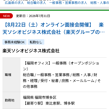
広島県の求人
総合職の求人
一般事務・営業事務の求人
総務・人事
NEW
更新日：2026年7月31日
【8月22日（土）オンライン面接会開催】 楽
天ソシオビジネス株式会社（楽天グループの特
例子会社◎障害の有無にかかわらずチャレンジ
事務未経験OK
転勤なし
できます）
楽天ソシオビジネス株式会社
【福岡オフィス】一般事務（オープンポジショ
ン）
総合職 / 一般事務・営業事務 / 総務・人事 / 財
職種
務・経理 / 受付・秘書 / 庶務・メールルーム / そ
の他事務
福岡県 福岡市博多区
勤務地
【最寄り駅】 東比恵駅、博多駅