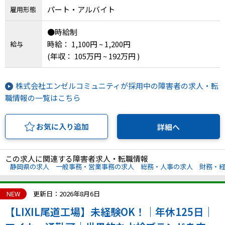
パート・アルバイト
雇用形態
IT・Web制作スキルを身につける就労移行支援サービス
●時給制
時給： 1,100円 ~ 1,200円
給与
(年収： 105万円 ~ 192万円 )
ソーシャルファームサービス
株式会社エンゼルコミュニティが採用中の障害者の求人・転
しいたけ生産で実現する
新しい障害者雇用支援サービス
職情報の一覧はこちら
お気に入り追加
詳細へ
ご利用ガイド
この求人に関連する障害者求人・転職情報
静岡県の求人
一般事務・営業事務の求人
総務・人事の求人
財務・
法人向けページ
NEW
更新日：2026年8月6日
【LIXIL尾道工場】未経験OK！｜年休125日｜