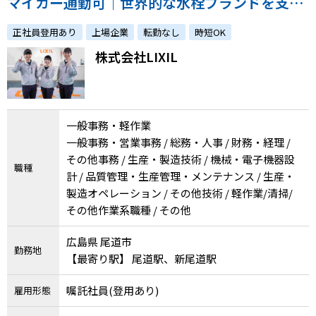
マイカー通勤可｜世界的な水栓ブランドを支え
メニューを閉じる
る仕事｜障がい者採用実績豊富！
正社員登用あり
上場企業
転勤なし
時短OK
株式会社LIXIL
一般事務・軽作業
一般事務・営業事務 / 総務・人事 / 財務・経理 /
その他事務 / 生産・製造技術 / 機械・電子機器設
職種
計 / 品質管理・生産管理・メンテナンス / 生産・
製造オペレーション / その他技術 / 軽作業/清掃/
その他作業系職種 / その他
広島県 尾道市
勤務地
【最寄り駅】 尾道駅、新尾道駅
嘱託社員(登用あり)
雇用形態