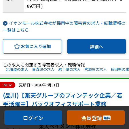
島県、香川県、愛媛県、高知県、福岡県、大分
89万円 )
県、宮崎県
イオンモール株式会社が採用中の障害者の求人・転職情報の
一覧はこちら
お気に入り追加
詳細へ
この求人に関連する障害者求人・転職情報
北海道の求人
青森県の求人
岩手県の求人
宮城県の求人
秋田県の
NEW
更新日：2026年7月31日
(品川)【楽天グループのフィンテック企業／若
手活躍中】バックオフィスサポート業務
正社員登用あり
転勤なし
ログイン
会員登録
無料
楽天ペイメント株式会社