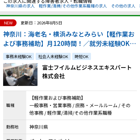
この求人に関連する障害者求人・転職情報
神奈川県の求人
軽作業/清掃/その他作業系職種の求人
その他の求人
NEW
更新日：2026年8月5日
神奈川：海老名・横浜みなとみらい【軽作業お
よび事務補助】月120時間！／就労未経験OK／
安心のサポート体制！／週休二日制／昇給・賞
事務未経験OK
社会人未経験OK
時短OK
与あり／雇用実績多数！
富士フイルムビジネスエキスパート
株式会社
【軽作業および事務補助】
一般事務・営業事務 / 庶務・メールルーム / その
職種
他事務 / 軽作業/清掃/その他作業系職種
神奈川県
勤務地