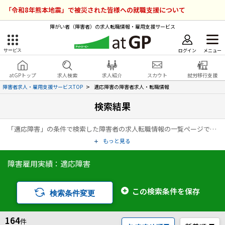
「令和8年熊本地震」で被災された皆様への就職支援について
障がい者（障害者）の求人転職情報・雇用支援サービス
ログイン
メニュー
サービス
障害者雇用のアットジーピー
ログイン
会員登録
atGPトップ
求人検索
求人紹介
スカウト
就労移行支援
無料
サービスラインナップ
障害者求人・雇用支援サービスTOP
適応障害の障害者求人・転職情報
検索結果
atGPトップ
就転職支援サービス
「適応障害」の条件で検索した障害者の求人転職情報の一覧ページです。アットジーピー（atGP）は、障害者の求人情報・障害者専門の転職支援サービス（エージェント）・就労移行支援事業所など、雇用に関する様々なサービスを展開している障害者の「働く」をトータルでサポートするサービスです。
障害者専門の就転職支援サービス
各種サービス
もっと見る
障害雇用実績：適応障害
求人を検索する
障害者アスリート専門の就転職支援サービス
求人を紹介してもらう
この検索条件を保存
検索条件変更
スカウトを受ける
164
件