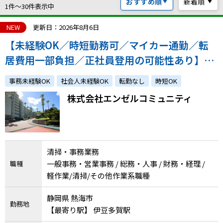
おすすめ順
新着順
ハイスキルな障害者の転職支援サービス
1件〜30件表示中
就労移行支援サービス
NEW
更新日：2026年8月6日
【未経験OK／時短勤務可／マイカー通勤／転
就職・転職ノウハウ
障害のある新卒学生専門の就職エージェントサービス
居費用一部負担／正社員登用の可能性あり】リ
ゾートマンション「エンゼルシーサイド南熱
お問い合わせ・よくある質問
事務未経験OK
社会人未経験OK
転勤なし
時短OK
海」での清掃、一部事務業務
株式会社エンゼルコミュニティ
求人検索・スカウトサービス
お問い合わせ
障害者専門の求人検索・スカウトサービス
よくある質問
清掃・事務業務
採用をお考えの企業様はこちら
一般事務・営業事務 / 総務・人事 / 財務・経理 /
職種
就労移行支援サービス
軽作業/清掃/その他作業系職種
メニューを閉じる
障害別専門支援の就労移行支援サービス
静岡県 熱海市
勤務地
【最寄り駅】 伊豆多賀駅