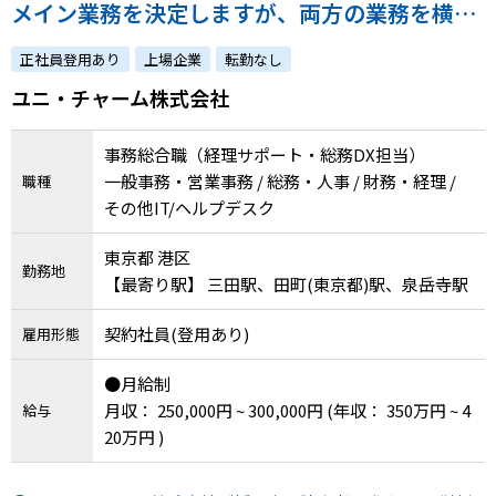
メイン業務を決定しますが、両方の業務を横断
してご活躍いただける方も大歓迎です！～
正社員登用あり
上場企業
転勤なし
ユニ・チャーム株式会社
事務総合職（経理サポート・総務DX担当）
一般事務・営業事務 / 総務・人事 / 財務・経理 /
職種
その他IT/ヘルプデスク
東京都 港区
勤務地
【最寄り駅】 三田駅、田町(東京都)駅、泉岳寺駅
契約社員(登用あり)
雇用形態
●月給制
月収： 250,000円 ~ 300,000円
(年収： 350万円 ~ 4
給与
20万円 )