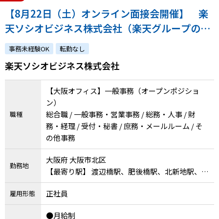
【8月22日（土）オンライン面接会開催】 楽
天ソシオビジネス株式会社（楽天グループの特
例子会社◎意欲重視！主体的ににチャレンジで
事務未経験OK
転勤なし
きる環境があります。）
楽天ソシオビジネス株式会社
【大阪オフィス】一般事務（オープンポジショ
ン）
総合職 / 一般事務・営業事務 / 総務・人事 / 財
職種
務・経理 / 受付・秘書 / 庶務・メールルーム / そ
の他事務
大阪府 大阪市北区
勤務地
【最寄り駅】 渡辺橋駅、肥後橋駅、北新地駅、淀
屋橋駅、大阪駅
正社員
雇用形態
●月給制