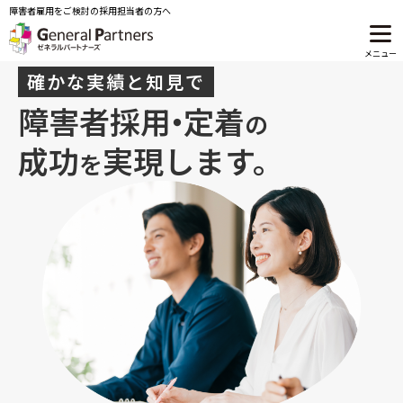
障害者雇用をご検討の採用担当者の方へ
メニュー
確かな実績と知見で
エージェントサービス
障害者採
用・
定着
の
求人サイト・スカウト
成功
実現します。
を
コンサルティングサービス
事例紹介
セミナー
お役立ち資料
よくあるご質問