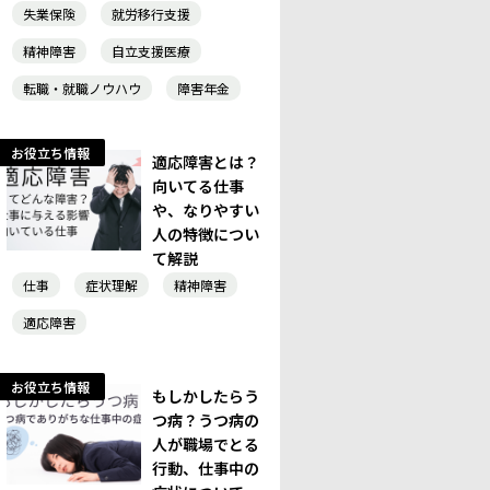
失業保険
就労移行支援
精神障害
自立支援医療
転職・就職ノウハウ
障害年金
お役立ち情報
適応障害とは？
向いてる仕事
や、なりやすい
人の特徴につい
て解説
仕事
症状理解
精神障害
適応障害
お役立ち情報
もしかしたらう
つ病？うつ病の
人が職場でとる
行動、仕事中の