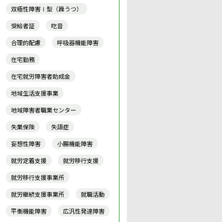
双極性障害Ⅰ型（躁うつ）
受給者証
吃音
合理的配慮
呼吸器機能障害
在宅勤務
在宅就労障害者助成金
地域生活支援事業
地域障害者職業センター
失業保険
失語症
妄想性障害
小腸機能障害
就労定着支援
就労移行支援
就労移行支援事業所
就労継続支援事業所
就職活動
平衡機能障害
広汎性発達障害