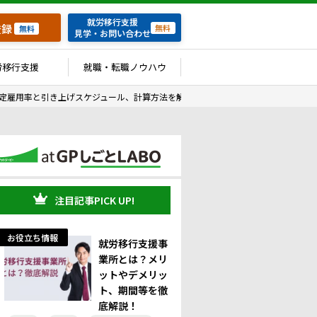
就労移行支援
登録
無料
無料
見学・お問い合わせ
労移行支援
就職・転職ノウハウ
法定雇用率と引き上げスケジュール、計算方法を解説
注目記事PICK UP!
お役立ち情報
就労移行支援事
業所とは？メリ
ットやデメリッ
ト、期間等を徹
底解説！