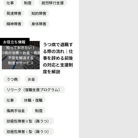
仕事
制度
就労移行支援
発達障害
知的障害
精神障害
身体障害
お役立ち情報
うつ病で退職す
る際の流れ｜仕
事を辞める前後
の対応と支援制
度を解説
うつ病
お金
リワーク（復職支援プログラム）
仕事
休職・復職
傷病手当金
制度
双極性障害Ⅱ型（躁うつ）
双極性障害Ⅰ型（躁うつ）