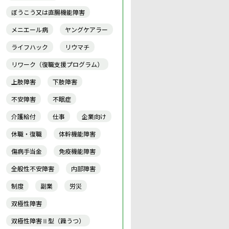
ぼうこう又は直腸機能障害
メニエール病
ヤングケアラー
ライフハック
リウマチ
リワーク（復職支援プログラム）
上肢障害
下肢障害
不安障害
不眠症
介護給付
仕事
企業向け
休職・復職
体幹機能障害
傷病手当金
免疫機能障害
全般性不安障害
内部障害
制度
副業
労災
双極性障害
双極性障害Ⅱ型（躁うつ）