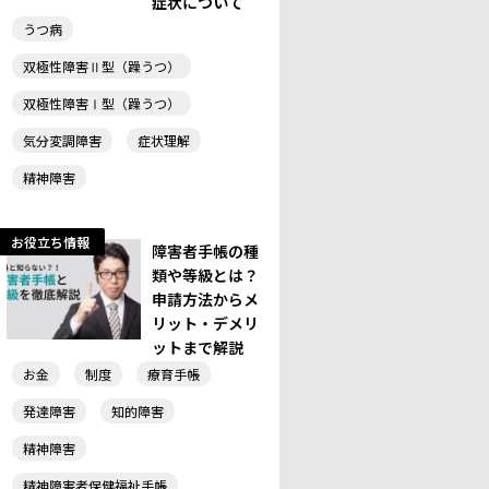
症状について
うつ病
双極性障害Ⅱ型（躁うつ）
双極性障害Ⅰ型（躁うつ）
気分変調障害
症状理解
精神障害
お役立ち情報
障害者手帳の種
類や等級とは？
申請方法からメ
リット・デメリ
ットまで解説
お金
制度
療育手帳
発達障害
知的障害
精神障害
精神障害者保健福祉手帳