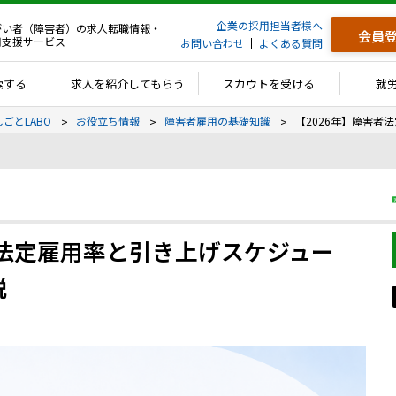
企業の採用担当者様へ
がい者（障害者）の求人転職情報・
会員
用支援サービス
お問い合わせ
よくある質問
索する
求人を紹介してもらう
スカウトを受ける
就
しごとLABO
お役立ち情報
障害者雇用の基礎知識
【2026年】障害者
者法定雇用率と引き上げスケジュー
説