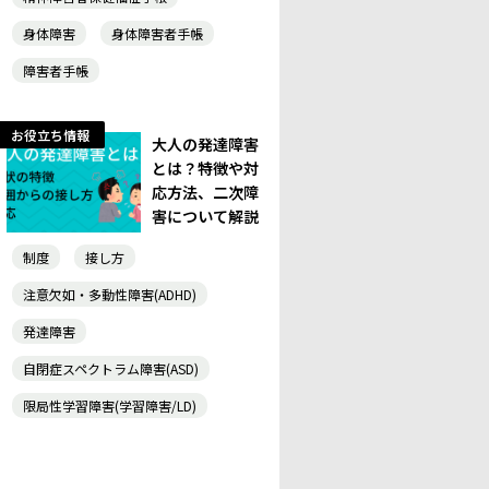
身体障害
身体障害者手帳
障害者手帳
お役立ち情報
大人の発達障害
とは？特徴や対
応方法、二次障
害について解説
制度
接し方
注意欠如・多動性障害(ADHD)
発達障害
自閉症スペクトラム障害(ASD)
限局性学習障害(学習障害/LD)