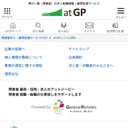
障がい者（障害者）の求人転職情報・雇用支援サービス
メニュー
サービス
障害者雇用のアットジーピー
就労移行支援
会員登録
無料
atGPトップ
求人検索
求人紹介
スカウト
就労移行支援
無料
サービスラインナップ
見学・お問い合わせ
障害者求人・雇用支援サービスTOP
atGPしごとLABO
atGPトップ
企業の皆様へ
サイトマップ
就転職支援サービス
個人情報の取扱について
会員規約
障害者専門の就転職支援サービス
業務の運営に関する規程
求人者・求職者のみなさまへ
各種サービス
運営会社
求人を検索する
障害者 雇用・採用・求人のアットジーピー
障害者アスリート専門の就転職支援サービス
障害者 就職・転職の仕事探しをサポートします
求人を紹介してもらう
Powered by
スカウトを受ける
ハイスキルな障害者の転職支援サービス
就労支援サービス