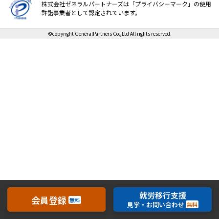
株式会社ゼネラルパートナーズは「プライバシーマーク」の使用
許諾事業者として認定されています。
就職・転職ノウハウ
障害のある新卒学生専門の就職エージェントサービス
©copyright GeneralPartners Co.,Ltd All rights reserved.
お問い合わせ・よくある質問
求人検索・スカウトサービス
お問い合わせ
障害者専門の求人検索・スカウトサービス
よくある質問
就労移行支援サービス
メニューを閉じる
障害別専門支援の就労移行支援サービス
就労移行支援
会員登録
無料
見学・お問い合わせ
無料
IT・Web制作スキルを身につける就労移行支援サービス