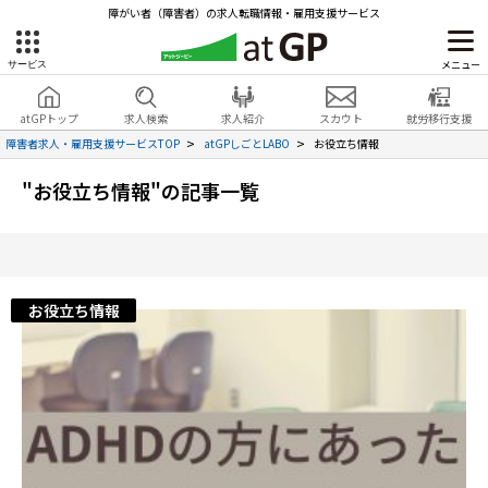
障がい者（障害者）の求人転職情報・雇用支援サービス
メニュー
サービス
障害者雇用のアットジーピー
就労移行支援
会員登録
無料
atGPトップ
求人検索
求人紹介
スカウト
就労移行支援
無料
サービスラインナップ
見学・お問い合わせ
障害者求人・雇用支援サービスTOP
atGPしごとLABO
お役立ち情報
atGPトップ
"お役立ち情報"の記事一覧
就転職支援サービス
障害者専門の就転職支援サービス
各種サービス
お役立ち情報
求人を検索する
障害者アスリート専門の就転職支援サービス
求人を紹介してもらう
スカウトを受ける
ハイスキルな障害者の転職支援サービス
就労支援サービス