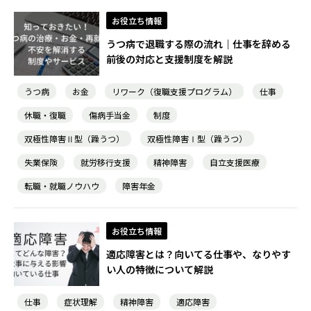
お役立ち情報
うつ病で退職する際の流れ｜仕事を辞める
前後の対応と支援制度を解説
うつ病
お金
リワーク（復職支援プログラム）
仕事
休職・復職
傷病手当金
制度
双極性障害Ⅱ型（躁うつ）
双極性障害Ⅰ型（躁うつ）
失業保険
就労移行支援
精神障害
自立支援医療
転職・就職ノウハウ
障害年金
お役立ち情報
適応障害とは？向いてる仕事や、なりやす
い人の特徴について解説
仕事
症状理解
精神障害
適応障害