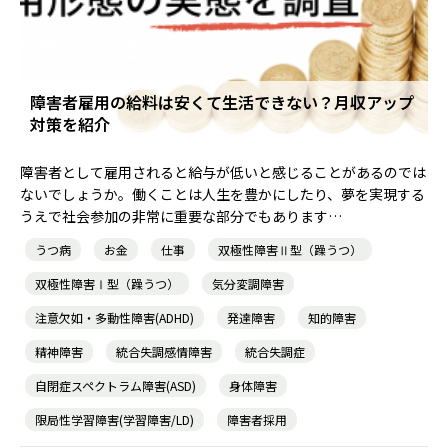
農業生産サービス
障害者雇用の給料は安くて生活できない？月収アップ
対策を紹介
障害者として雇用されると給与が低いと感じることがあるのでは
ないでしょうか。働くことは人生を豊かにしたり、夢を実現する
ご利用ガイド
うえで社会参加の非常に重要な部分でもあります…
うつ病
お金
仕事
双極性障害Ⅱ型（躁うつ）
法人向けページ
双極性障害Ⅰ型（躁うつ）
気分変調障害
注意欠如・多動性障害(ADHD)
発達障害
知的障害
精神障害
統合失調感情障害
統合失調症
メニューを閉じる
自閉症スペクトラム障害(ASD)
身体障害
限局性学習障害(学習障害/LD)
障害者採用