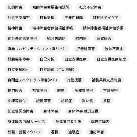
知的障害
知的障害者更生相談所
社交不安障害
社会不安障害
移動支援
突発性難聴
精神科デイケア
精神障害
精神障害者保健福祉手帳
精神障害者福祉保健手帳
統合失調感情障害
統合失調症
緑内障
聴覚障害
職業リハビリテーション（職リハ）
肝機能障害
肢体不自由
腎臓機能障害
自己分析
自立支援医療
自立支援医療制度
自立支援給付
自立訓練（生活訓練）
自閉症スペクトラム障害(ASD)
行動援護
補装具費支援制度
視力障害
視覚障害
解雇
解離性障害
言語障害
訓練等給付
記憶障害
認知症
買い物
資格
起立性調節障害
身体障害
身体障害 就労支援
身体障害 福祉サービス
身体障害者手帳
転換性障害
転職・就職ノウハウ
退職
過眠症
適応障害