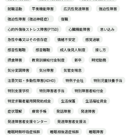
就職活動
平衡機能障害
広汎性発達障害
強迫性障害
強迫性障害（強迫神経症）
復職
心的外傷後ストレス障害(PTSD)
心臓機能障害
思い込み
急性中毒又はその依存症
情緒不安定
感覚過敏
感音性難聴
感音難聴
成人後見人制度
接し方
摂食障害
教育訓練給付金制度
新卒
時短勤務
気分変調障害
気分障害
気管支喘息
注意欠如・多動性障害(ADHD)
特例子会社
特別児童扶養手当
特別支援学校
特別障害者手当
特別障害者給付金
特定求職者雇用開発助成金
生活保護
生活福祉資金
症状理解
療育手帳
発話障害
発達障害
発達障害者支援センター
発達障害者支援法
睡眠時無呼吸症候群
睡眠相後退症候群
睡眠障害