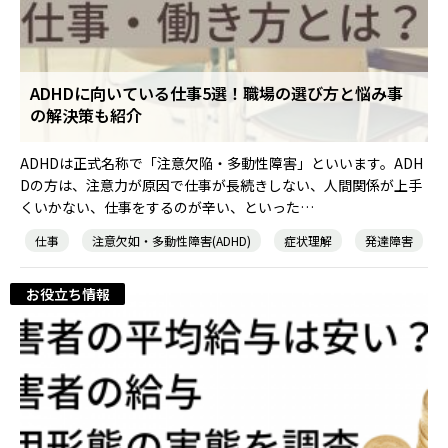
就職・転職ノウハウ
障害のある新卒学生専門の就職エージェントサービス
ADHDに向いている仕事5選！職場の選び方と悩み事
お問い合わせ・よくある質問
の解決策も紹介
求人検索・スカウトサービス
お問い合わせ
ADHDは正式名称で「注意欠陥・多動性障害」といいます。ADH
Dの方は、注意力が原因で仕事が長続きしない、人間関係が上手
障害者専門の求人検索・スカウトサービス
くいかない、仕事をするのが辛い、といった…
よくある質問
仕事
注意欠如・多動性障害(ADHD)
症状理解
発達障害
お役立ち情報
就労移行支援サービス
メニューを閉じる
障害別専門支援の就労移行支援サービス
IT・Web制作スキルを身につける就労移行支援サービス