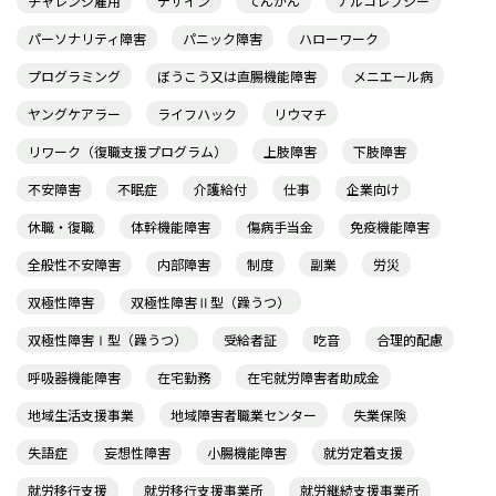
チャレンジ雇用
デザイン
てんかん
ナルコレプシー
パーソナリティ障害
パニック障害
ハローワーク
プログラミング
ぼうこう又は直腸機能障害
メニエール病
ヤングケアラー
ライフハック
リウマチ
リワーク（復職支援プログラム）
上肢障害
下肢障害
不安障害
不眠症
介護給付
仕事
企業向け
休職・復職
体幹機能障害
傷病手当金
免疫機能障害
全般性不安障害
内部障害
制度
副業
労災
双極性障害
双極性障害Ⅱ型（躁うつ）
双極性障害Ⅰ型（躁うつ）
受給者証
吃音
合理的配慮
呼吸器機能障害
在宅勤務
在宅就労障害者助成金
地域生活支援事業
地域障害者職業センター
失業保険
失語症
妄想性障害
小腸機能障害
就労定着支援
就労移行支援
就労移行支援事業所
就労継続支援事業所