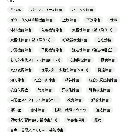
うつ病
パーソナリティ障害
パニック障害
ぼうこう又は直腸機能障害
上肢障害
下肢障害
仕事
体幹機能障害
免疫機能障害
双極性障害Ⅱ型（躁うつ）
双極性障害Ⅰ型（躁うつ）
呼吸器機能障害
在宅勤務
小腸機能障害
平衡機能障害
強迫性障害（強迫神経症）
心的外傷後ストレス障害(PTSD)
心臓機能障害
摂食障害
気分変調障害
注意欠如・多動性障害(ADHD)
発達障害
知的障害
社会不安障害
精神障害
統合失調感情障害
統合失調症
聴覚障害
肝機能障害
腎臓機能障害
自閉症スペクトラム障害(ASD)
視覚障害
解離性障害
認知症
身体障害
転職・就職ノウハウ
適応障害
限局性学習障害(学習障害/LD)
障害者採用
難病
音声・言語又はそしゃく機能障害