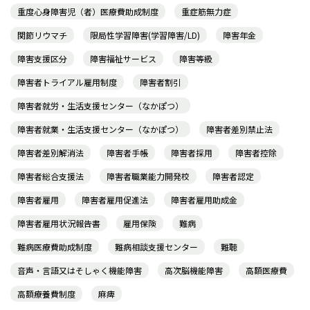
重度心身障害児（者）医療費助成制度
重症筋無力症
関節リウマチ
限局性学習障害(学習障害/LD)
障害年金
障害支援区分
障害福祉サービス
障害等級
障害者トライアル雇用制度
障害者割引
障害者就労・生活支援センター（なかぽつ）
障害者就業・生活支援センター（なかぽつ）
障害者差別禁止法
障害者差別解消法
障害者手帳
障害者採用
障害者控除
障害者総合支援法
障害者職業能力開発校
障害者認定
障害者雇用
障害者雇用促進法
障害者雇用助成金
障害者雇用状況報告書
雇用保険
難病
難病医療費助成制度
難病相談支援センター
難聴
音声・言語又はそしゃく機能障害
高次脳機能障害
高額医療費
高額療養費制度
麻痺