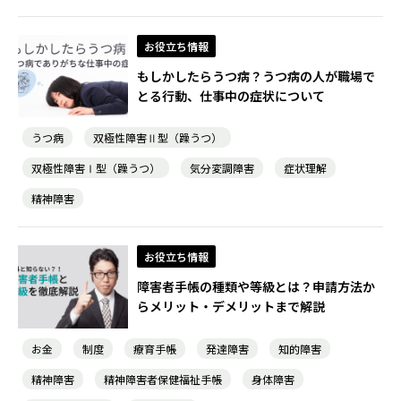
お役立ち情報
もしかしたらうつ病？うつ病の人が職場で
とる行動、仕事中の症状について
うつ病
双極性障害Ⅱ型（躁うつ）
双極性障害Ⅰ型（躁うつ）
気分変調障害
症状理解
精神障害
お役立ち情報
障害者手帳の種類や等級とは？申請方法か
らメリット・デメリットまで解説
お金
制度
療育手帳
発達障害
知的障害
精神障害
精神障害者保健福祉手帳
身体障害