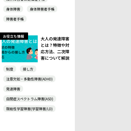
身体障害
身体障害者手帳
障害者手帳
お役立ち情報
大人の発達障害
とは？特徴や対
応方法、二次障
害について解説
制度
接し方
注意欠如・多動性障害(ADHD)
発達障害
自閉症スペクトラム障害(ASD)
限局性学習障害(学習障害/LD)