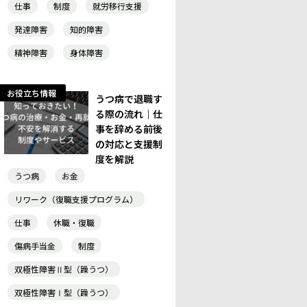
仕事
制度
就労移行支援
発達障害
知的障害
精神障害
身体障害
お役立ち情報
うつ病で退職す
る際の流れ｜仕
事を辞める前後
の対応と支援制
度を解説
うつ病
お金
リワーク（復職支援プログラム）
仕事
休職・復職
傷病手当金
制度
双極性障害Ⅱ型（躁うつ）
双極性障害Ⅰ型（躁うつ）