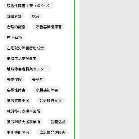
双極性障害Ⅰ型（躁うつ）
受給者証
吃音
合理的配慮
呼吸器機能障害
在宅勤務
在宅就労障害者助成金
地域生活支援事業
地域障害者職業センター
失業保険
失語症
妄想性障害
小腸機能障害
就労定着支援
就労移行支援
就労移行支援事業所
就労継続支援事業所
就職活動
平衡機能障害
広汎性発達障害