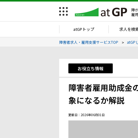
障
雇
atGPトップ
求人を検
障害者求人・雇用支援サービスTOP
atGP
お役立ち情報
障害者雇用助成金
象になるか解説
更新日：2026年06月01日