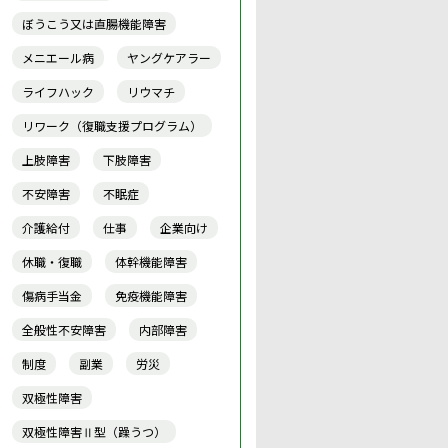
ぼうこう又は直腸機能障害
メニエール病
ヤングケアラー
ライフハック
リウマチ
リワーク（復職支援プログラム）
上肢障害
下肢障害
不安障害
不眠症
介護給付
仕事
企業向け
休職・復職
体幹機能障害
傷病手当金
免疫機能障害
全般性不安障害
内部障害
制度
副業
労災
双極性障害
双極性障害Ⅱ型（躁うつ）