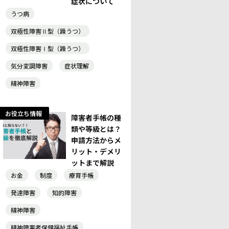
症状について
うつ病
双極性障害Ⅱ型（躁うつ）
双極性障害Ⅰ型（躁うつ）
気分変調障害
症状理解
精神障害
お役立ち情報
障害者手帳の種
類や等級とは？
申請方法からメ
リット・デメリ
ットまで解説
お金
制度
療育手帳
発達障害
知的障害
精神障害
精神障害者保健福祉手帳