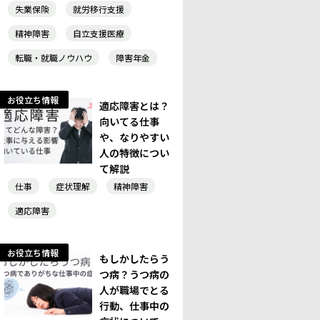
失業保険
就労移行支援
精神障害
自立支援医療
転職・就職ノウハウ
障害年金
お役立ち情報
適応障害とは？
向いてる仕事
や、なりやすい
人の特徴につい
て解説
仕事
症状理解
精神障害
適応障害
お役立ち情報
もしかしたらう
つ病？うつ病の
人が職場でとる
行動、仕事中の