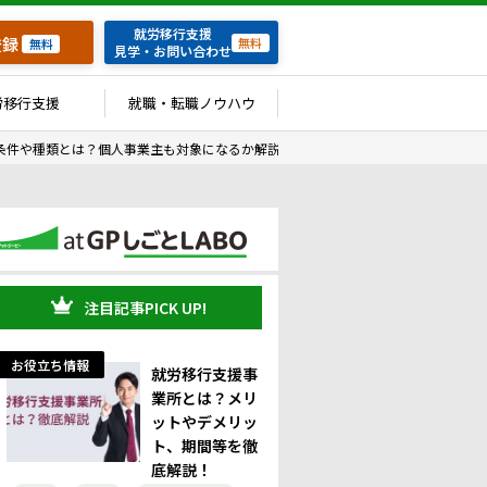
就労移行支援
登録
無料
無料
見学・お問い合わせ
労移行支援
就職・転職ノウハウ
条件や種類とは？個人事業主も対象になるか解説
注目記事PICK UP!
お役立ち情報
就労移行支援事
業所とは？メリ
ットやデメリッ
ト、期間等を徹
底解説！