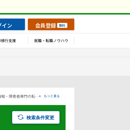
グイン
会員登録
無料
労移行支援
就職・転職ノウハウ
「大阪府」の条件で検索した障害者の求人転職情報の一覧ページです。アットジーピー（atGP）は、障害者の求人情報・障害者専門の転職支援サービス（エージェント）・就労移行支援事業所など、雇用に関する様々なサービスを展開している障害者の「働く」をトータルでサポートするサービスです。
もっと見る
検索条件変更