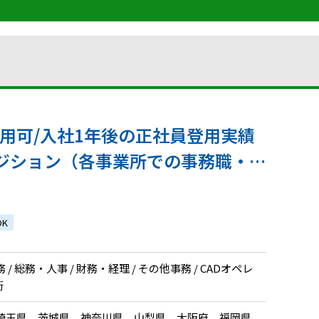
用可/入社1年後の正社員登用実績
ジション（各事業所での事務職・建
）
K
 総務・人事 / 財務・経理 / その他事務 / CADオペレ
術
埼玉県、茨城県、神奈川県、山梨県、大阪府、福岡県