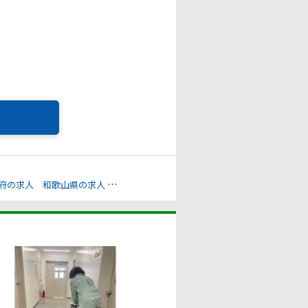
府の求人
和歌山県の求人
販売スタッフ・接客・店長の求人
バックヤー