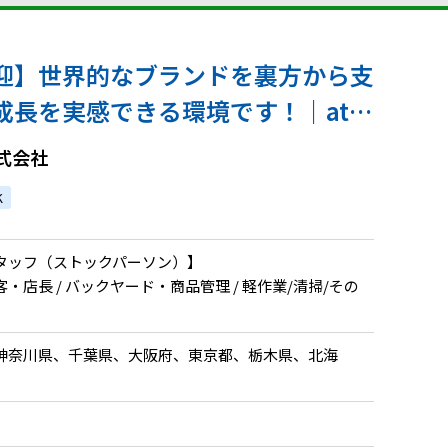
迎】世界的なブランドを裏方から支
成長を実感できる環境です！｜atG
り！
式会社
K
タッフ（ストックパーソン）】
・店長 / バックヤード・商品管理 / 軽作業/清掃/その
神奈川県、千葉県、大阪府、東京都、栃木県、北海