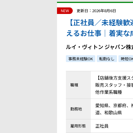
NEW
更新日：2026年8月6日
【正社員／未経験歓
えるお仕事｜着実な
Pからの採用実績あ
ルイ・ヴィトン ジャパン株
事務未経験OK
転勤なし
時短O
【店舗後方支援ス
販売スタッフ・接客
職種
他作業系職種
愛知県、京都府、
勤務地
道、和歌山県
正社員
雇用形態