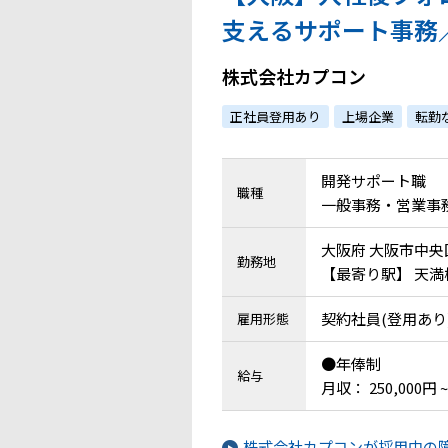
支えるサポート事務
株式会社カプコン
正社員登用あり
上場企業
転勤
開発サポート職
職種
一般事務・営業事務 
大阪府 大阪市中央
勤務地
【最寄り駅】 天満
契約社員(登用あり
雇用形態
●年俸制
給与
月収： 250,000円 ~
株式会社カプコンが採用中の