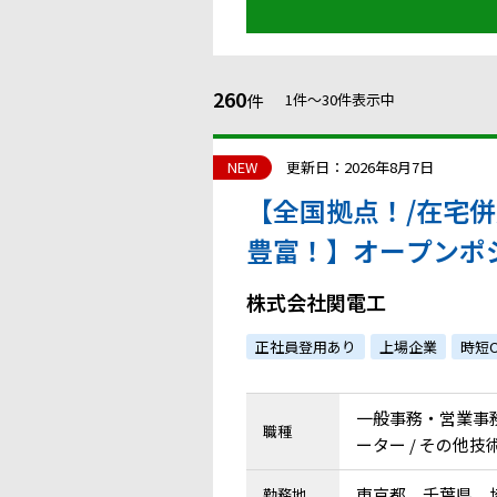
260
件
1件〜30件表示中
NEW
更新日：2026年8月7日
【全国拠点！/在宅併
豊富！】オープンポ
築CADオペレーター
株式会社関電工
正社員登用あり
上場企業
時短O
一般事務・営業事務 /
職種
ーター / その他技
東京都、千葉県、
勤務地