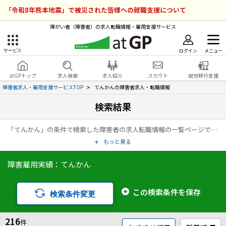
「令和8年熊本地震」で被災された皆様への就職支援について
障がい者（障害者）の求人転職情報・雇用支援サービス
ログイン
メニュー
サービス
障害者雇用のアットジーピー
ログイン
会員登録
atGPトップ
求人検索
求人紹介
スカウト
就労移行支援
無料
サービスラインナップ
障害者求人・雇用支援サービスTOP
てんかんの障害者求人・転職情報
検索結果
atGPトップ
就転職支援サービス
「てんかん」の条件で検索した障害者の求人転職情報の一覧ページです。アットジーピー（atGP）は、障害者の求人情報・障害者専門の転職支援サービス（エージェント）・就労移行支援事業所など、雇用に関する様々なサービスを展開している障害者の「働く」をトータルでサポートするサービスです。
障害者専門の就転職支援サービス
各種サービス
もっと見る
障害雇用実績：てんかん
求人を検索する
障害者アスリート専門の就転職支援サービス
求人を紹介してもらう
この検索条件を保存
検索条件変更
スカウトを受ける
216
件