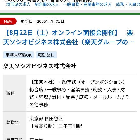
埼玉県の求人
総合職の求人
一般事務・営業事務の求人
総務・人事
NEW
更新日：2026年7月31日
【8月22日（土）オンライン面接会開催】 楽
天ソシオビジネス株式会社（楽天グループの特
例子会社◎充実のサポート体制！ステップアッ
事務未経験OK
転勤なし
プしながら成長できます。）
楽天ソシオビジネス株式会社
【東京本社】一般事務（オープンポジション）
総合職 / 一般事務・営業事務 / 総務・人事 / 財
職種
務・経理 / 受付・秘書 / 庶務・メールルーム / そ
の他事務
東京都 世田谷区
勤務地
【最寄り駅】 二子玉川駅
正社員
雇用形態