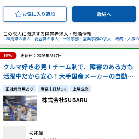
お気に入り追加
詳細へ
この求人に関連する障害者求人・転職情報
群馬県の求人
総合職の求人
一般事務・営業事務の求人
総務・人事
NEW
更新日：2026年8月7日
クルマ好き必見！チーム制で、障害のある方も
活躍中だから安心！大手国産メーカーの自動車
製造に携わるお仕事です。「SUBARUへの想
正社員登用あり
事務未経験OK
上場企業
い」を重視
株式会社SUBARU
技能職