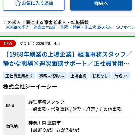
お気に入り追加
詳細へ
この求人に関連する障害者求人・転職情報
東京都の求人
建築土木設計・測量・積算・施工管理の求人
CADオペ
NEW
更新日：2026年8月4日
【1968年創業の上場企業】経理事務スタッフ／
静かな職場×週次面談サポート／正社員登用実
績あり／週30時間の時短OK
正社員登用あり
事務未経験OK
上場企業
転勤なし
時短OK
株式会社シーイーシー
経理事務スタッフ
職種
一般事務・営業事務 / 財務・経理 / その他事務
神奈川県 座間市
勤務地
【最寄り駅】 さがみ野駅