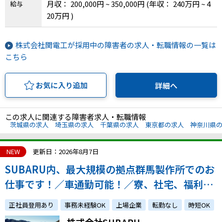
月収： 200,000円 ~ 350,000円
(年収： 240万円 ~ 4
給与
20万円 )
IT・Web制作スキルを身につける就労移行支援サービス
株式会社関電工が採用中の障害者の求人・転職情報の一覧は
こちら
ソーシャルファームサービス
お気に入り追加
詳細へ
しいたけ生産で実現する
新しい障害者雇用支援サービス
この求人に関連する障害者求人・転職情報
茨城県の求人
埼玉県の求人
千葉県の求人
東京都の求人
神奈川県
ご利用ガイド
NEW
更新日：2026年8月7日
SUBARU内、最大規模の拠点群馬製作所でのお
仕事です！／車通勤可能！／寮、社宅、福利厚
法人向けページ
生充実！
正社員登用あり
事務未経験OK
上場企業
転勤なし
時短OK
株式会社SUBARU