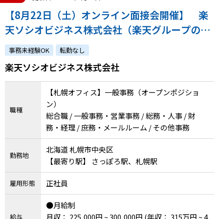
【8月22日（土）オンライン面接会開催】 楽
天ソシオビジネス株式会社（楽天グループの特
例子会社◎障害の有無にかかわらずチャレンジ
事務未経験OK
転勤なし
できます）
楽天ソシオビジネス株式会社
【札幌オフィス】一般事務（オープンポジショ
ン）
職種
総合職 / 一般事務・営業事務 / 総務・人事 / 財
務・経理 / 庶務・メールルーム / その他事務
北海道 札幌市中央区
勤務地
【最寄り駅】 さっぽろ駅、札幌駅
正社員
雇用形態
●月給制
月収： 225,000円 ~ 300,000円
(年収： 315万円 ~ 4
給与