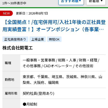
おすすめ順
新着順
ハイスキルな障害者の転職支援サービス
1件〜30件表示中
就労移行支援サービス
NEW
更新日：2026年8月7日
【全国拠点！/在宅併用可/入社1年後の正社員登
就職・転職ノウハウ
障害のある新卒学生専門の就職エージェントサービス
用実績豊富！】オープンポジション（各事業所
での事務職・建築CADオペレーター）
お問い合わせ・よくある質問
正社員登用あり
上場企業
時短OK
株式会社関電工
求人検索・スカウトサービス
お問い合わせ
障害者専門の求人検索・スカウトサービス
一般事務・営業事務 / 総務・人事 / 財務・経理 /
よくある質問
職種
その他事務 / CADオペレーター / その他技術
採用をお考えの企業様はこちら
東京都、千葉県、埼玉県、茨城県、神奈川県、山
勤務地
就労移行支援サービス
梨県、大阪府、福岡県
メニューを閉じる
契約社員(登用あり)
障害別専門支援の就労移行支援サービス
雇用形態
●月給制