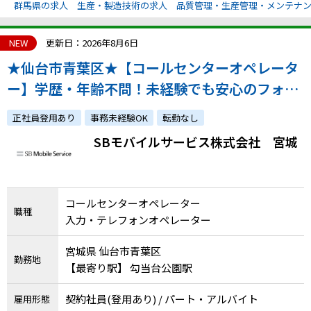
群馬県の求人
生産・製造技術の求人
品質管理・生産管理・メンテナ
NEW
更新日：2026年8月6日
★仙台市青葉区★【コールセンターオペレータ
ー】学歴・年齢不問！未経験でも安心のフォロ
ー体制・ソフトバンクグループの福利厚生充実
正社員登用あり
事務未経験OK
転勤なし
◎
SBモバイルサービス株式会社 宮城
コールセンターオペレーター
職種
入力・テレフォンオペレーター
宮城県 仙台市青葉区
勤務地
【最寄り駅】 勾当台公園駅
契約社員(登用あり) / パート・アルバイト
雇用形態