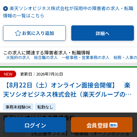
楽天ソシオビジネス株式会社が採用中の障害者の求人・転職
情報の一覧はこちら
お気に入り追加
詳細へ
この求人に関連する障害者求人・転職情報
大阪府の求人
総合職の求人
一般事務・営業事務の求人
総務・人事
NEW
更新日：2026年7月31日
【8月22日（土）オンライン面接会開催】 楽
天ソシオビジネス株式会社（楽天グループの特
例子会社◎障害の有無にかかわらずチャレンジ
事務未経験OK
転勤なし
できます）
楽天ソシオビジネス株式会社
ログイン
会員登録
無料
【名古屋オフィス】一般事務（オープンポジショ