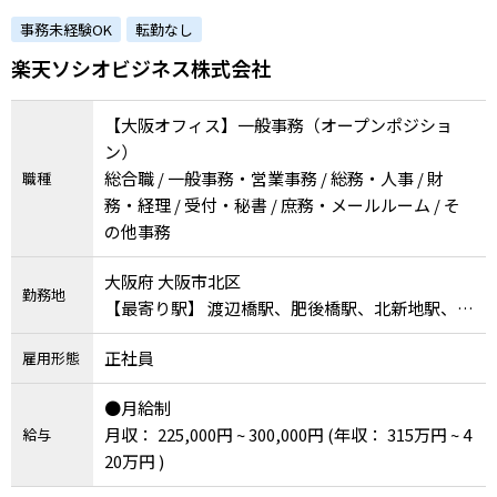
例子会社◎意欲重視！主体的ににチャレンジで
事務未経験OK
転勤なし
きる環境があります。）
楽天ソシオビジネス株式会社
【大阪オフィス】一般事務（オープンポジショ
ン）
総合職 / 一般事務・営業事務 / 総務・人事 / 財
職種
務・経理 / 受付・秘書 / 庶務・メールルーム / そ
の他事務
大阪府 大阪市北区
勤務地
【最寄り駅】 渡辺橋駅、肥後橋駅、北新地駅、淀
屋橋駅、大阪駅
正社員
雇用形態
●月給制
月収： 225,000円 ~ 300,000円
(年収： 315万円 ~ 4
給与
20万円 )