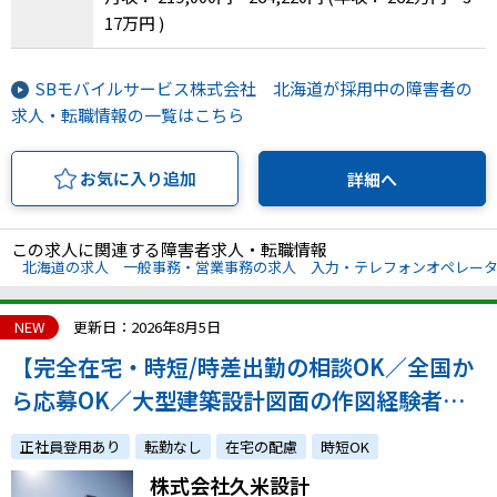
17万円 )
SBモバイルサービス株式会社 北海道が採用中の障害者の
求人・転職情報の一覧はこちら
お気に入り追加
詳細へ
この求人に関連する障害者求人・転職情報
北海道の求人
一般事務・営業事務の求人
入力・テレフォンオペレー
NEW
更新日：2026年8月5日
【完全在宅・時短/時差出勤の相談OK／全国か
ら応募OK／大型建築設計図面の作図経験者募
集！】創業88年、国内外のプロジェクトを手掛
正社員登用あり
転勤なし
在宅の配慮
時短OK
ける設計事務所での建築CADオペレーター
株式会社久米設計