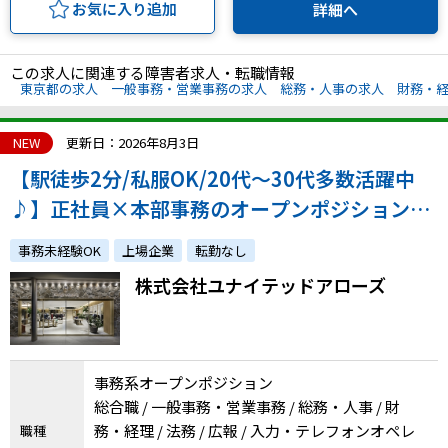
お気に入り追加
詳細へ
この求人に関連する障害者求人・転職情報
東京都の求人
一般事務・営業事務の求人
総務・人事の求人
財務・
NEW
更新日：2026年8月3日
【駅徒歩2分/私服OK/20代～30代多数活躍中
♪】正社員×本部事務のオープンポジション！
ファッション好き必見！atGP採用実績も多数あ
事務未経験OK
上場企業
転勤なし
り！
株式会社ユナイテッドアローズ
事務系オープンポジション
総合職 / 一般事務・営業事務 / 総務・人事 / 財
務・経理 / 法務 / 広報 / 入力・テレフォンオペレ
職種