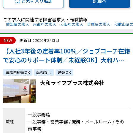
お気に入り追加
詳細へ
この求人に関連する障害者求人・転職情報
愛知県の求人
京都府の求人
大阪府の求人
兵庫県の求人
和歌山県
NEW
更新日：2026年8月3日
【入社3年後の定着率100％／ジョブコーチ在籍
で安心のサポート体制／未経験OK】大和ハウ
スグループの特例子会社で一般事務を募集！
事務未経験OK
転勤なし
時短OK
大和ライフプラス株式会社
一般事務職
一般事務・営業事務 / 庶務・メールルーム / その
職種
他事務