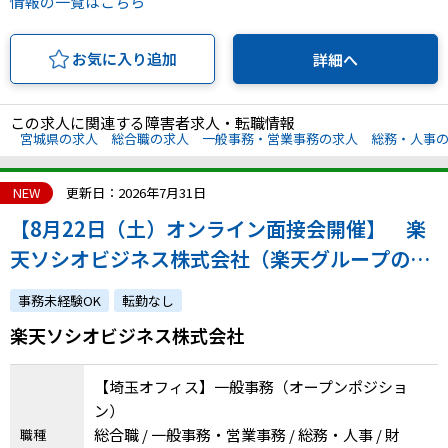
情報の一覧はこちら
お気に入り追加
詳細へ
この求人に関連する障害者求人・転職情報
宮城県の求人
総合職の求人
一般事務・営業事務の求人
総務・人事
NEW
更新日：2026年7月31日
【8月22日（土）オンライン面接会開催】 楽
天ソシオビジネス株式会社（楽天グループの特
例子会社◎障害の有無にかかわらずチャレンジ
事務未経験OK
転勤なし
できます）
楽天ソシオビジネス株式会社
【埼玉オフィス】一般事務（オープンポジショ
ン）
総合職 / 一般事務・営業事務 / 総務・人事 / 財
職種