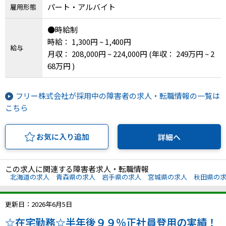
パート・アルバイト
雇用形態
川県、福井県、山梨県、長野県、岐阜県、静岡
県、愛知県、三重県、滋賀県、京都府、大阪府、
●時給制
兵庫県、奈良県、和歌山県、鳥取県、島根県、岡
時給： 1,300円 ~ 1,400円
山県、広島県、山口県、徳島県、香川県、愛媛
給与
月収： 208,000円 ~ 224,000円
(年収： 249万円 ~ 2
県、高知県、福岡県、佐賀県、長崎県、熊本県、
68万円 )
大分県、宮崎県、鹿児島県、沖縄県
フリー株式会社が採用中の障害者の求人・転職情報の一覧は
こちら
お気に入り追加
詳細へ
この求人に関連する障害者求人・転職情報
北海道の求人
青森県の求人
岩手県の求人
宮城県の求人
秋田県の
更新日：2026年6月5日
☆在宅勤務☆半年後９９％正社員登用の実績！