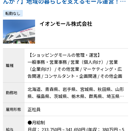
んか？】地域の暮らしを支えるモール運営！／
メニューを閉じる
正社員採用／通院配慮あり
転勤なし
イオンモール株式会社
【ショッピングモールの管理・運営】
一般事務・営業事務 / 営業（個人向け） / 営業
職種
（企業向け） / その他営業 / マーケティング・広
告関連 / コンサルタント・企画関連 / その他企画
北海道、青森県、岩手県、宮城県、秋田県、山形
勤務地
県、福島県、茨城県、栃木県、群馬県、埼玉県、
千葉県、東京都、神奈川県、新潟県、富山県、石
正社員
雇用形態
川県、山梨県、長野県、岐阜県、静岡県、愛知
県、三重県、滋賀県、京都府、大阪府、兵庫県、
●月給制
奈良県、和歌山県、鳥取県、岡山県、広島県、徳
月収： 233,750円 ~ 341,650円
(年収： 380万円 ~ 5
給与