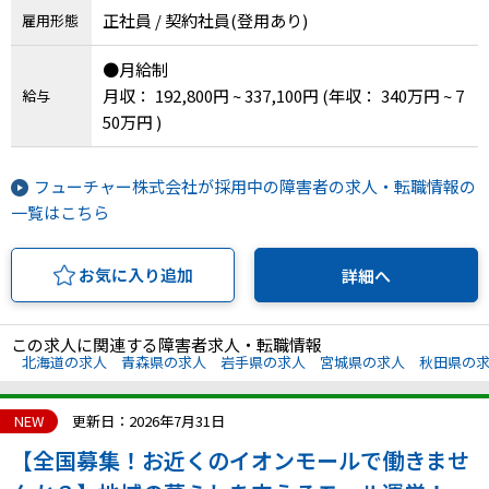
正社員 / 契約社員(登用あり)
雇用形態
川県、福井県、山梨県、長野県、岐阜県、静岡
IT・Web制作スキルを身につける就労移行支援サービス
県、愛知県、三重県、滋賀県、京都府、大阪府、
●月給制
兵庫県、奈良県、和歌山県、鳥取県、島根県、岡
月収： 192,800円 ~ 337,100円
(年収： 340万円 ~ 7
給与
山県、広島県、山口県、徳島県、香川県、愛媛
50万円 )
県、高知県、福岡県、佐賀県、長崎県、熊本県、
ソーシャルファームサービス
大分県、宮崎県、鹿児島県、沖縄県
フューチャー株式会社が採用中の障害者の求人・転職情報の
しいたけ生産で実現する
新しい障害者雇用支援サービス
一覧はこちら
お気に入り追加
詳細へ
ご利用ガイド
この求人に関連する障害者求人・転職情報
北海道の求人
青森県の求人
岩手県の求人
宮城県の求人
秋田県の
法人向けページ
NEW
更新日：2026年7月31日
【全国募集！お近くのイオンモールで働きませ