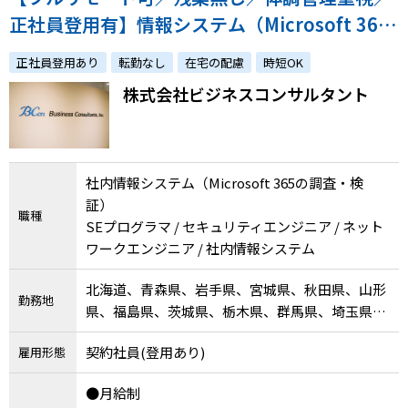
正社員登用有】情報システム（Microsoft 365
の調査・検証）／体調への配慮やご家庭との両
正社員登用あり
転勤なし
在宅の配慮
時短OK
立をしながら経験を活かしませんか？
株式会社ビジネスコンサルタント
社内情報システム（Microsoft 365の調査・検
証）
職種
SEプログラマ / セキュリティエンジニア / ネット
ワークエンジニア / 社内情報システム
北海道、青森県、岩手県、宮城県、秋田県、山形
勤務地
県、福島県、茨城県、栃木県、群馬県、埼玉県、
千葉県、東京都、神奈川県、新潟県、富山県、石
契約社員(登用あり)
雇用形態
川県、福井県、山梨県、長野県、岐阜県、静岡
県、愛知県、三重県、滋賀県、京都府、大阪府、
●月給制
兵庫県、奈良県、和歌山県、鳥取県、島根県、岡