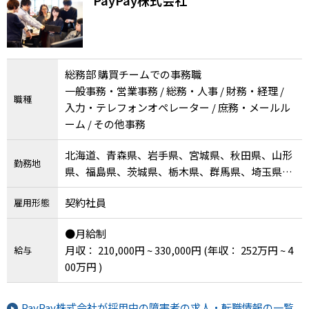
を一緒に考えませんか？
総務部 購買チームでの事務職
一般事務・営業事務 / 総務・人事 / 財務・経理 /
職種
入力・テレフォンオペレーター / 庶務・メールル
ーム / その他事務
北海道、青森県、岩手県、宮城県、秋田県、山形
勤務地
県、福島県、茨城県、栃木県、群馬県、埼玉県、
千葉県、東京都、神奈川県、新潟県、富山県、石
契約社員
雇用形態
川県、福井県、山梨県、長野県、岐阜県、静岡
県、愛知県、三重県、滋賀県、京都府、大阪府、
●月給制
兵庫県、奈良県、和歌山県、鳥取県、島根県、岡
月収： 210,000円 ~ 330,000円
(年収： 252万円 ~ 4
給与
山県、広島県、山口県、徳島県、香川県、愛媛
00万円 )
県、高知県、福岡県、佐賀県、長崎県、熊本県、
大分県、宮崎県、鹿児島県、沖縄県
PayPay株式会社が採用中の障害者の求人・転職情報の一覧