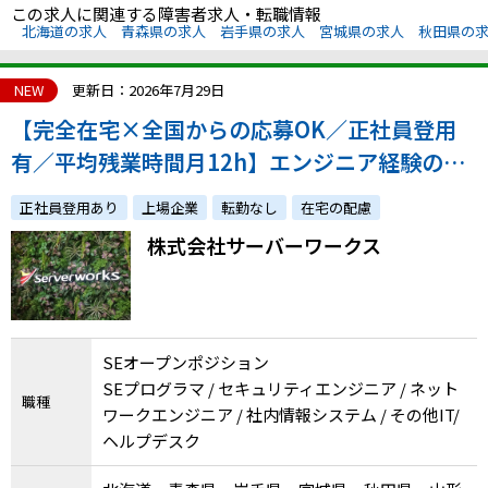
この求人に関連する障害者求人・転職情報
北海道の求人
青森県の求人
岩手県の求人
宮城県の求人
秋田県の
NEW
更新日：2026年7月29日
【完全在宅×全国からの応募OK／正社員登用
有／平均残業時間月12h】エンジニア経験のあ
る方を幅広く募集！経験スキルに合ったポジシ
正社員登用あり
上場企業
転勤なし
在宅の配慮
ョンを提案します
株式会社サーバーワークス
SEオープンポジション
SEプログラマ / セキュリティエンジニア / ネット
職種
ワークエンジニア / 社内情報システム / その他IT/
ヘルプデスク