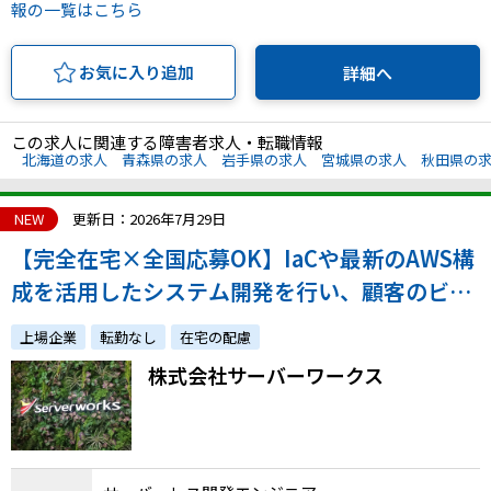
報の一覧はこちら
お気に入り追加
詳細へ
この求人に関連する障害者求人・転職情報
北海道の求人
青森県の求人
岩手県の求人
宮城県の求人
秋田県の
NEW
更新日：2026年7月29日
【完全在宅×全国応募OK】IaCや最新のAWS構
成を活用したシステム開発を行い、顧客のビジ
ネスを加速させたい方を募集します！
上場企業
転勤なし
在宅の配慮
株式会社サーバーワークス