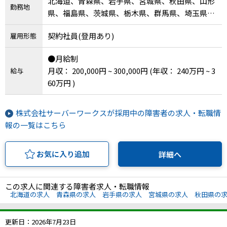
北海道、青森県、岩手県、宮城県、秋田県、山形
勤務地
県、福島県、茨城県、栃木県、群馬県、埼玉県、
千葉県、東京都、神奈川県、新潟県、富山県、石
契約社員(登用あり)
雇用形態
川県、福井県、山梨県、長野県、岐阜県、静岡
県、愛知県、三重県、滋賀県、京都府、大阪府、
●月給制
兵庫県、奈良県、和歌山県、鳥取県、島根県、岡
月収： 200,000円 ~ 300,000円
(年収： 240万円 ~ 3
給与
山県、広島県、山口県、徳島県、香川県、愛媛
60万円 )
県、高知県、福岡県、佐賀県、長崎県、熊本県、
大分県、宮崎県、鹿児島県、沖縄県、その他
株式会社サーバーワークスが採用中の障害者の求人・転職情
報の一覧はこちら
お気に入り追加
詳細へ
この求人に関連する障害者求人・転職情報
北海道の求人
青森県の求人
岩手県の求人
宮城県の求人
秋田県の
更新日：2026年7月23日