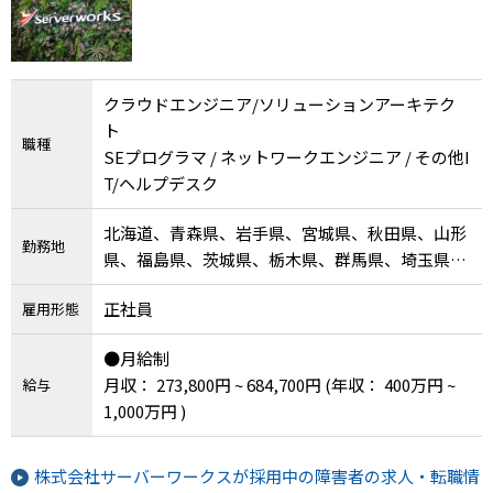
して成長しましょう！
クラウドエンジニア/ソリューションアーキテク
ト
職種
SEプログラマ / ネットワークエンジニア / その他I
T/ヘルプデスク
北海道、青森県、岩手県、宮城県、秋田県、山形
勤務地
県、福島県、茨城県、栃木県、群馬県、埼玉県、
千葉県、東京都、神奈川県、新潟県、富山県、石
正社員
雇用形態
川県、福井県、山梨県、長野県、岐阜県、静岡
県、愛知県、三重県、滋賀県、京都府、大阪府、
●月給制
兵庫県、奈良県、和歌山県、鳥取県、島根県、岡
月収： 273,800円 ~ 684,700円
(年収： 400万円 ~
給与
山県、広島県、山口県、徳島県、香川県、愛媛
1,000万円 )
県、高知県、福岡県、佐賀県、長崎県、熊本県、
大分県、宮崎県、鹿児島県、沖縄県、その他
株式会社サーバーワークスが採用中の障害者の求人・転職情