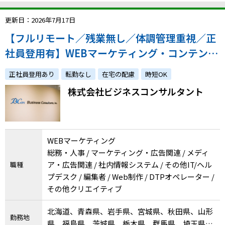
更新日：2026年7月17日
【フルリモート／残業無し／体調管理重視／正
社員登用有】WEBマーケティング・コンテンツ
作成／体調への配慮やご家庭との両立をしなが
正社員登用あり
転勤なし
在宅の配慮
時短OK
ら経験を活かしませんか？
株式会社ビジネスコンサルタント
WEBマーケティング
総務・人事 / マーケティング・広告関連 / メディ
ア・広告関連 / 社内情報システム / その他IT/ヘル
職種
プデスク / 編集者 / Web制作 / DTPオペレーター /
その他クリエイティブ
北海道、青森県、岩手県、宮城県、秋田県、山形
勤務地
県、福島県、茨城県、栃木県、群馬県、埼玉県、