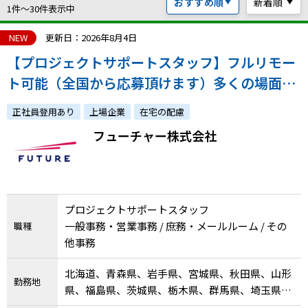
おすすめ順
新着順
ハイスキルな障害者の転職支援サービス
1件〜30件表示中
就労移行支援サービス
NEW
更新日：2026年8月4日
【プロジェクトサポートスタッフ】フルリモー
就職・転職ノウハウ
障害のある新卒学生専門の就職エージェントサービス
ト可能（全国から応募頂けます）多くの場面
で、細やかな心遣いなどホスピタリティが活か
お問い合わせ・よくある質問
正社員登用あり
上場企業
在宅の配慮
せるお仕事🎵
フューチャー株式会社
求人検索・スカウトサービス
お問い合わせ
障害者専門の求人検索・スカウトサービス
よくある質問
プロジェクトサポートスタッフ
採用をお考えの企業様はこちら
一般事務・営業事務 / 庶務・メールルーム / その
職種
就労移行支援サービス
他事務
メニューを閉じる
障害別専門支援の就労移行支援サービス
北海道、青森県、岩手県、宮城県、秋田県、山形
勤務地
県、福島県、茨城県、栃木県、群馬県、埼玉県、
千葉県、東京都、神奈川県、新潟県、富山県、石