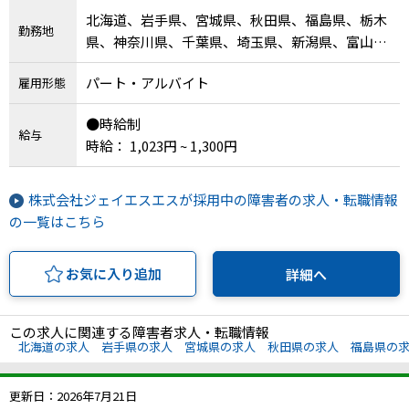
北海道、岩手県、宮城県、秋田県、福島県、栃木
勤務地
県、神奈川県、千葉県、埼玉県、新潟県、富山
県、岐阜県、愛知県、三重県、兵庫県、鳥取県、
パート・アルバイト
雇用形態
島根県、岡山県、広島県、高知県、福岡県、沖縄
県
●時給制
給与
時給： 1,023円 ~ 1,300円
株式会社ジェイエスエスが採用中の障害者の求人・転職情報
の一覧はこちら
お気に入り追加
詳細へ
この求人に関連する障害者求人・転職情報
北海道の求人
岩手県の求人
宮城県の求人
秋田県の求人
福島県の
更新日：2026年7月21日