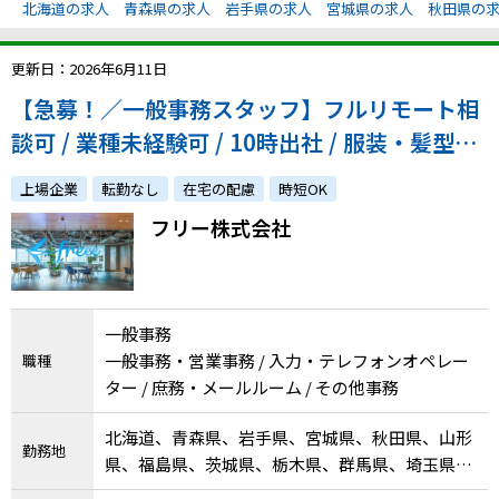
北海道の求人
青森県の求人
岩手県の求人
宮城県の求人
秋田県の
更新日：2026年6月11日
【急募！／一般事務スタッフ】フルリモート相
談可 / 業種未経験可 / 10時出社 / 服装・髪型自
由 / 風通しの良い社風 / 研修あり/ ゼネラルパ
上場企業
転勤なし
在宅の配慮
時短OK
ートナーズ経由で複数名のご入社実績あり♪
フリー株式会社
一般事務
一般事務・営業事務 / 入力・テレフォンオペレー
職種
ター / 庶務・メールルーム / その他事務
北海道、青森県、岩手県、宮城県、秋田県、山形
勤務地
県、福島県、茨城県、栃木県、群馬県、埼玉県、
千葉県、東京都、神奈川県、新潟県、富山県、石