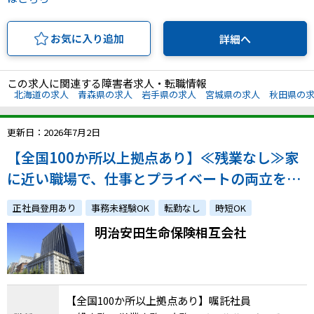
お気に入り追加
詳細へ
この求人に関連する障害者求人・転職情報
北海道の求人
青森県の求人
岩手県の求人
宮城県の求人
秋田県の
更新日：2026年7月2日
【全国100か所以上拠点あり】≪残業なし≫家
に近い職場で、仕事とプライベートの両立をし
ながら、無理なく働き続けたい方
正社員登用あり
事務未経験OK
転勤なし
時短OK
明治安田生命保険相互会社
【全国100か所以上拠点あり】嘱託社員