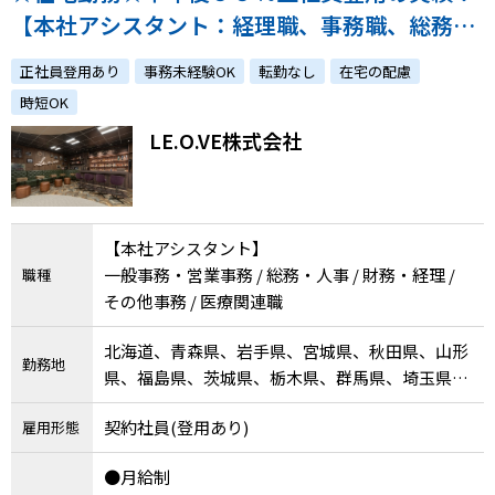
【本社アシスタント：経理職、事務職、総務
職】服装自由！PC貸出可！フルリモート可能♪
正社員登用あり
事務未経験OK
転勤なし
在宅の配慮
時短OK
LE.O.VE株式会社
【本社アシスタント】
一般事務・営業事務 / 総務・人事 / 財務・経理 /
職種
その他事務 / 医療関連職
北海道、青森県、岩手県、宮城県、秋田県、山形
勤務地
県、福島県、茨城県、栃木県、群馬県、埼玉県、
千葉県、東京都、神奈川県、新潟県、富山県、石
契約社員(登用あり)
雇用形態
川県、福井県、山梨県、長野県、岐阜県、静岡
県、愛知県、三重県、滋賀県、京都府、大阪府、
●月給制
兵庫県、奈良県、和歌山県、鳥取県、島根県、岡