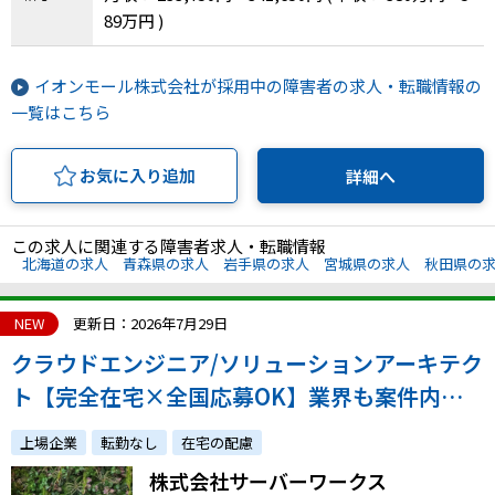
島県、香川県、愛媛県、高知県、福岡県、大分
89万円 )
県、宮崎県
イオンモール株式会社が採用中の障害者の求人・転職情報の
一覧はこちら
お気に入り追加
詳細へ
この求人に関連する障害者求人・転職情報
北海道の求人
青森県の求人
岩手県の求人
宮城県の求人
秋田県の
NEW
更新日：2026年7月29日
クラウドエンジニア/ソリューションアーキテク
ト【完全在宅×全国応募OK】業界も案件内容
も様々なプロジェクトへ参画！多数のAWSプロ
上場企業
転勤なし
在宅の配慮
フェッショナルと技術力を磨き、エンジニアと
株式会社サーバーワークス