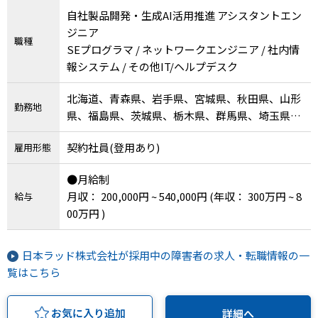
自社製品開発・生成AI活用推進 アシスタントエン
ジニア
職種
SEプログラマ / ネットワークエンジニア / 社内情
報システム / その他IT/ヘルプデスク
北海道、青森県、岩手県、宮城県、秋田県、山形
勤務地
県、福島県、茨城県、栃木県、群馬県、埼玉県、
千葉県、東京都、神奈川県、新潟県、富山県、石
契約社員(登用あり)
雇用形態
川県、福井県、山梨県、長野県、岐阜県、静岡
県、愛知県、三重県、滋賀県、京都府、大阪府、
●月給制
兵庫県、奈良県、和歌山県、鳥取県、島根県、岡
月収： 200,000円 ~ 540,000円
(年収： 300万円 ~ 8
給与
山県、広島県、山口県、徳島県、香川県、愛媛
00万円 )
県、高知県、福岡県、佐賀県、長崎県、熊本県、
大分県、宮崎県、鹿児島県、沖縄県、海外、その
他
日本ラッド株式会社が採用中の障害者の求人・転職情報の一
覧はこちら
お気に入り追加
詳細へ