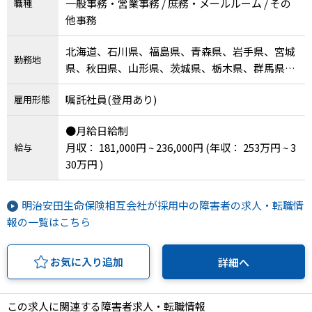
一般事務・営業事務 / 庶務・メールルーム / その
職種
他事務
北海道、石川県、福島県、青森県、岩手県、宮城
勤務地
県、秋田県、山形県、茨城県、栃木県、群馬県、
三重県、山梨県、新潟県、富山県、福井県、長野
嘱託社員(登用あり)
雇用形態
県、静岡県、埼玉県、千葉県、東京都、神奈川
県、岐阜県、愛知県、滋賀県、京都府、大阪府、
●月給日給制
兵庫県、奈良県、和歌山県、島根県、鳥取県、岡
月収： 181,000円 ~ 236,000円
(年収： 253万円 ~ 3
給与
山県、広島県、山口県、徳島県、香川県、愛媛
30万円 )
県、高知県、福岡県、佐賀県、長崎県、熊本県、
大分県、宮崎県、鹿児島県、沖縄県
明治安田生命保険相互会社が採用中の障害者の求人・転職情
報の一覧はこちら
お気に入り追加
詳細へ
この求人に関連する障害者求人・転職情報