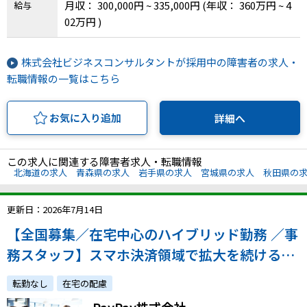
月収： 300,000円 ~ 335,000円
(年収： 360万円 ~ 4
給与
山県、広島県、山口県、徳島県、香川県、愛媛
02万円 )
県、高知県、福岡県、佐賀県、長崎県、熊本県、
大分県、宮崎県、鹿児島県、沖縄県
株式会社ビジネスコンサルタントが採用中の障害者の求人・
転職情報の一覧はこちら
お気に入り追加
詳細へ
この求人に関連する障害者求人・転職情報
北海道の求人
青森県の求人
岩手県の求人
宮城県の求人
秋田県の
更新日：2026年7月14日
【全国募集／在宅中心のハイブリッド勤務 ／事
務スタッフ】スマホ決済領域で拡大を続ける同
社でこれまでの経験を踏まえた2～3年後のキャ
転勤なし
在宅の配慮
リアを一緒に考えませんか？
PayPay株式会社