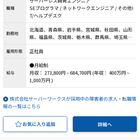
サーバーレス開発エンジニア
SEプログラマ / ネットワークエンジニア / その他I
職種
T/ヘルプデスク
北海道、青森県、岩手県、宮城県、秋田県、山形
勤務地
県、福島県、茨城県、栃木県、群馬県、埼玉県、
千葉県、東京都、神奈川県、新潟県、富山県、石
正社員
雇用形態
川県、福井県、山梨県、長野県、岐阜県、静岡
県、愛知県、三重県、滋賀県、京都府、大阪府、
●月給制
兵庫県、奈良県、和歌山県、鳥取県、島根県、岡
月収： 273,800円 ~ 684,700円
(年収： 400万円 ~
給与
山県、広島県、山口県、徳島県、香川県、愛媛
1,000万円 )
県、高知県、福岡県、佐賀県、長崎県、熊本県、
大分県、宮崎県、鹿児島県、沖縄県、その他
株式会社サーバーワークスが採用中の障害者の求人・転職情
報の一覧はこちら
お気に入り追加
詳細へ