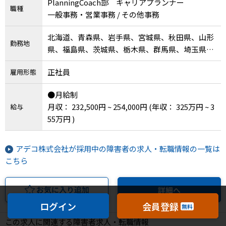
PlanningCoach部 キャリアプランナー
職種
一般事務・営業事務 / その他事務
北海道、青森県、岩手県、宮城県、秋田県、山形
勤務地
県、福島県、茨城県、栃木県、群馬県、埼玉県、
千葉県、東京都、神奈川県、新潟県、富山県、石
正社員
雇用形態
川県、福井県、山梨県、長野県、岐阜県、静岡
県、愛知県、三重県、滋賀県、京都府、大阪府、
●月給制
兵庫県、奈良県、和歌山県、鳥取県、島根県、岡
月収： 232,500円 ~ 254,000円
(年収： 325万円 ~ 3
給与
山県、広島県、山口県、徳島県、香川県、愛媛
55万円 )
県、高知県、福岡県、佐賀県、長崎県、熊本県、
大分県、宮崎県、鹿児島県、沖縄県
アデコ株式会社が採用中の障害者の求人・転職情報の一覧は
こちら
お気に入り追加
詳細へ
ログイン
会員登録
無料
この求人に関連する障害者求人・転職情報