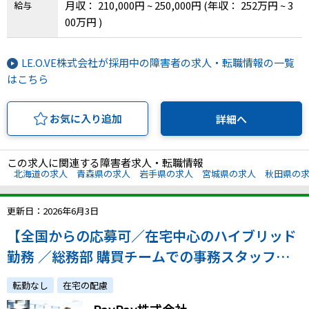
月収： 210,000円 ~ 250,000円
(年収： 252万円 ~ 3
給与
山県、広島県、山口県、徳島県、香川県、愛媛
00万円 )
県、高知県、福岡県、佐賀県、長崎県、熊本県、
大分県、宮崎県、鹿児島県、沖縄県
LE.O.VE株式会社が採用中の障害者の求人・転職情報の一覧
はこちら
お気に入り追加
詳細へ
この求人に関連する障害者求人・転職情報
北海道の求人
青森県の求人
岩手県の求人
宮城県の求人
秋田県の
更新日：2026年6月3日
【全国からの応募可／在宅中心のハイブリッド
勤務 ／総務部 購買チームでの事務スタッフを
募集！】スマホ決済領域で拡大を続ける同社で
転勤なし
在宅の配慮
これまでの経験を踏まえた2～3年後のキャリア
PayPay株式会社