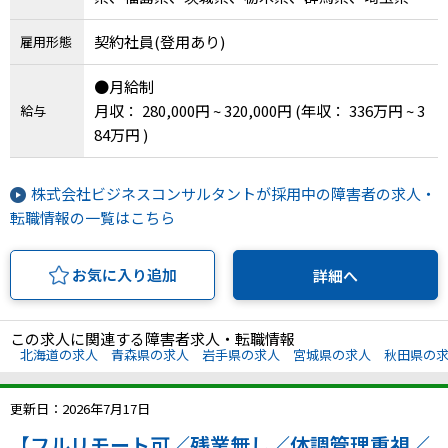
千葉県、東京都、神奈川県、新潟県、富山県、石
契約社員(登用あり)
雇用形態
川県、福井県、山梨県、長野県、岐阜県、静岡
県、愛知県、三重県、滋賀県、京都府、大阪府、
●月給制
兵庫県、奈良県、和歌山県、鳥取県、島根県、岡
月収： 280,000円 ~ 320,000円
(年収： 336万円 ~ 3
給与
山県、広島県、山口県、徳島県、香川県、愛媛
84万円 )
県、高知県、福岡県、佐賀県、長崎県、熊本県、
大分県、宮崎県、鹿児島県、沖縄県
株式会社ビジネスコンサルタントが採用中の障害者の求人・
転職情報の一覧はこちら
お気に入り追加
詳細へ
この求人に関連する障害者求人・転職情報
北海道の求人
青森県の求人
岩手県の求人
宮城県の求人
秋田県の
更新日：2026年7月17日
【フルリモート可／残業無し／体調管理重視／