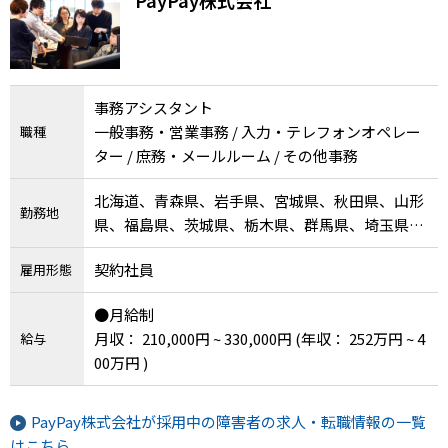
事務アシスタント
一般事務・営業事務 / 入力・テレフォンオペレー
職種
ター / 庶務・メールルーム / その他事務
北海道、青森県、岩手県、宮城県、秋田県、山形
勤務地
県、福島県、茨城県、栃木県、群馬県、埼玉県、
千葉県、東京都、神奈川県、新潟県、富山県、石
契約社員
雇用形態
川県、福井県、山梨県、長野県、岐阜県、静岡
県、愛知県、三重県、滋賀県、京都府、大阪府、
●月給制
兵庫県、奈良県、和歌山県、鳥取県、島根県、岡
月収： 210,000円 ~ 330,000円
(年収： 252万円 ~ 4
給与
山県、広島県、山口県、徳島県、香川県、愛媛
00万円 )
県、高知県、福岡県、佐賀県、長崎県、熊本県、
大分県、宮崎県、鹿児島県、沖縄県
PayPay株式会社が採用中の障害者の求人・転職情報の一覧
はこちら