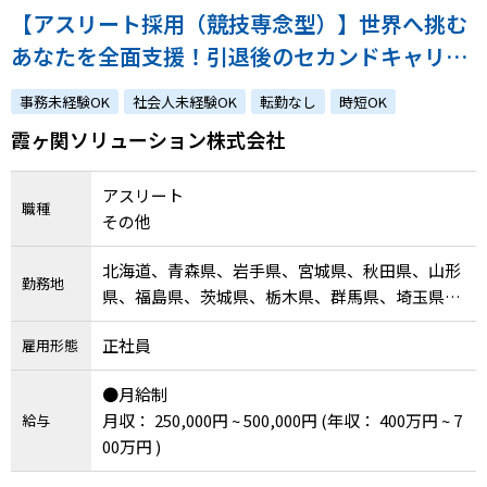
【アスリート採用（競技専念型）】世界へ挑む
あなたを全面支援！引退後のセカンドキャリア
もご用意します！
事務未経験OK
社会人未経験OK
転勤なし
時短OK
霞ヶ関ソリューション株式会社
アスリート
職種
その他
北海道、青森県、岩手県、宮城県、秋田県、山形
勤務地
県、福島県、茨城県、栃木県、群馬県、埼玉県、
千葉県、東京都、神奈川県、新潟県、富山県、石
正社員
雇用形態
川県、福井県、山梨県、長野県、岐阜県、静岡
県、愛知県、三重県、滋賀県、京都府、大阪府、
●月給制
兵庫県、奈良県、和歌山県、鳥取県、島根県、岡
月収： 250,000円 ~ 500,000円
(年収： 400万円 ~ 7
給与
山県、広島県、山口県、徳島県、香川県、愛媛
00万円 )
県、高知県、福岡県、佐賀県、長崎県、熊本県、
大分県、宮崎県、鹿児島県、沖縄県