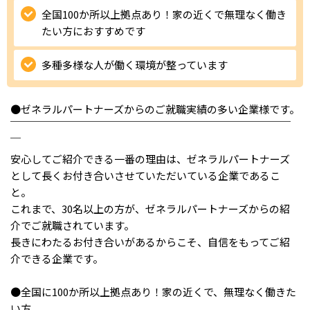
全国100か所以上拠点あり！家の近くで無理なく働き
IT・Web制作スキルを身につける就労移行支援サービス
たい方におすすめです
多種多様な人が働く環境が整っています
ソーシャルファームサービス
●ゼネラルパートナーズからのご就職実績の多い企業様です。
しいたけ生産で実現する
￣￣￣￣￣￣￣￣￣￣￣￣￣￣￣￣￣￣￣￣￣￣￣￣￣￣￣
新しい障害者雇用支援サービス
￣
安心してご紹介できる一番の理由は、ゼネラルパートナーズ
として長くお付き合いさせていただいている企業であるこ
と。
これまで、30名以上の方が、ゼネラルパートナーズからの紹
ご利用ガイド
介でご就職されています。
長きにわたるお付き合いがあるからこそ、自信をもってご紹
法人向けページ
介できる企業です。
●全国に100か所以上拠点あり！家の近くで、無理なく働きた
い方