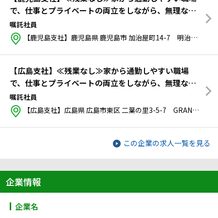
で、仕事とプライベートの両立をしながら、無理なく
働き続けたい方
嘱託社員
【鹿児島支社】鹿児島県 鹿児島市 加治屋町14-7 明治安田生命鹿児島加治屋町ビル
【広島支社】≪残業なし≫家から通勤しやすい職場
で、仕事とプライベートの両立をしながら、無理なく
働き続けたい方
嘱託社員
【広島支社】広島県 広島市東区 二葉の里3-5-7 GRANODE広島
この企業の求人一覧を見る
企業情報
企業名