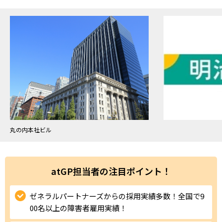
ハイスキルな障害者の転職支援サービス
就労移行支援サービス
就職・転職ノウハウ
障害のある新卒学生専門の就職エージェントサービス
お問い合わせ・よくある質問
求人検索・スカウトサービス
お問い合わせ
障害者専門の求人検索・スカウトサービス
よくある質問
丸の内本社ビル
採用をお考えの企業様はこちら
就労移行支援サービス
atGP担当者の注目ポイント！
メニューを閉じる
障害別専門支援の就労移行支援サービス
ゼネラルパートナーズからの採用実績多数！全国で9
00名以上の障害者雇用実績！