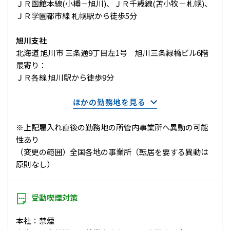
ＪＲ函館本線(小樽－旭川)、ＪＲ千歳線(苫小牧－札幌)、
ＪＲ学園都市線 札幌駅から徒歩5分
旭川支社
北海道 旭川市 三条通9丁目左1号 旭川三条緑橋ビル6階
最寄り：
ＪＲ各線 旭川駅から徒歩9分
ほかの勤務地を見る
※上記雇入れ直後の勤務地の所管内事業所へ異動の可能
性あり
（変更の範囲）全国各地の事業所（転居を要する異動は
原則なし）
受動喫煙対策
本社：禁煙