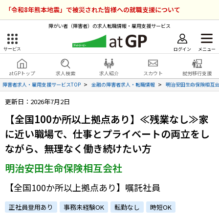
「令和8年熊本地震」で被災された皆様への就職支援について
障がい者（障害者）の求人転職情報・雇用支援サービス
ログイン
メニュー
サービス
障害者雇用のアットジーピー
ログイン
会員登録
atGPトップ
求人検索
求人紹介
スカウト
就労移行支援
無料
サービスラインナップ
障害者求人・雇用支援サービスTOP
金融の障害者求人・転職情報
明治安田生命保険相互
更新日：2026年7月2日
atGPトップ
就転職支援サービス
【全国100か所以上拠点あり】≪残業なし≫家
障害者専門の就転職支援サービス
に近い職場で、仕事とプライベートの両立をし
各種サービス
ながら、無理なく働き続けたい方
求人を検索する
明治安田生命保険相互会社
障害者アスリート専門の就転職支援サービス
求人を紹介してもらう
【全国100か所以上拠点あり】嘱託社員
正社員登用あり
事務未経験OK
転勤なし
時短OK
スカウトを受ける