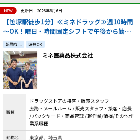
NEW
更新日：2026年8月6日
【笹塚駅徒歩1分】≪ミネドラッグ≫週10時間
～OK！曜日・時間固定シフトで午後から勤務
もOK！未経験OK！体調管理・生活との両立◎
転勤なし
時短OK
ミネ医薬品株式会社
ドラッグストアの接客・販売スタッフ
庶務・メールルーム / 販売スタッフ・接客・店長
職種
/ バックヤード・商品管理 / 軽作業/清掃/その他作
業系職種
東京都、埼玉県
勤務地