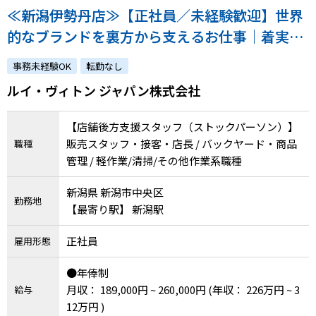
メニューを閉じる
≪新潟伊勢丹店≫【正社員／未経験歓迎】世界
的なブランドを裏方から支えるお仕事｜着実な
成長を実感できる環境です！｜atGPからの採用
事務未経験OK
転勤なし
実績あり
ルイ・ヴィトン ジャパン株式会社
【店舗後方支援スタッフ（ストックパーソン）】
販売スタッフ・接客・店長 / バックヤード・商品
職種
管理 / 軽作業/清掃/その他作業系職種
新潟県 新潟市中央区
勤務地
【最寄り駅】 新潟駅
正社員
雇用形態
●年俸制
月収： 189,000円 ~ 260,000円
(年収： 226万円 ~ 3
給与
12万円 )