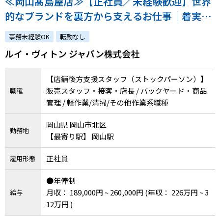
≪岡山髙島屋店≫【正社員／未経験歓迎】世界
的なブランドを裏方から支えるお仕事｜着実な
成長を実感できる環境です！｜atGPからの採用
事務未経験OK
転勤なし
実績あり
ルイ・ヴィトン ジャパン株式会社
【店舗後方支援スタッフ（ストックパーソン）】
販売スタッフ・接客・店長 / バックヤード・商品
職種
管理 / 軽作業/清掃/その他作業系職種
岡山県 岡山市北区
勤務地
【最寄り駅】 岡山駅
正社員
雇用形態
●年俸制
月収： 189,000円 ~ 260,000円
(年収： 226万円 ~ 3
給与
12万円 )