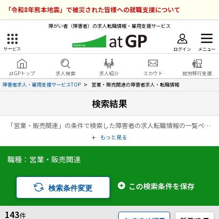
「令和8年熊本地震」で被災された皆様への就職支援について
障がい者（障害者）の求人転職情報・雇用支援サービス
ログイン
メニュー
サービス
障害者雇用のアットジーピー
ログイン
会員登録
atGPトップ
求人検索
求人紹介
スカウト
就労移行支援
無料
サービスラインナップ
障害者求人・雇用支援サービスTOP
営業・販売関連の障害者求人・転職情報
検索結果
atGPトップ
就転職支援サービス
「営業・販売関連」の条件で検索した障害者の求人転職情報の一覧ページです。アットジーピー（atGP）は、障害者の求人情報・障害者専門の転職支援サービス（エージェント）・就労移行支援事業所など、雇用に関する様々なサービスを展開している障害者の「働く」をトータルでサポートするサービスです。
障害者専門の就転職支援サービス
各種サービス
もっと見る
職種：営業・販売関連
求人を検索する
障害者アスリート専門の就転職支援サービス
求人を紹介してもらう
この検索条件を保存
検索条件変更
スカウトを受ける
143
件