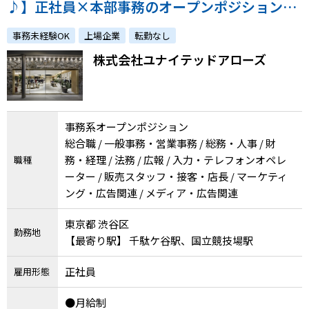
♪】正社員×本部事務のオープンポジション！
ファッション好き必見！atGP採用実績も多数あ
事務未経験OK
上場企業
転勤なし
り！
株式会社ユナイテッドアローズ
事務系オープンポジション
総合職 / 一般事務・営業事務 / 総務・人事 / 財
務・経理 / 法務 / 広報 / 入力・テレフォンオペレ
職種
ーター / 販売スタッフ・接客・店長 / マーケティ
ング・広告関連 / メディア・広告関連
東京都 渋谷区
勤務地
【最寄り駅】 千駄ケ谷駅、国立競技場駅
正社員
雇用形態
●月給制