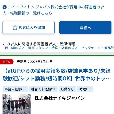
ルイ・ヴィトン ジャパン株式会社が採用中の障害者の求
人・転職情報の一覧はこちら
お気に入り追加
詳細へ
この求人に関連する障害者求人・転職情報
岡山県の求人
販売スタッフ・接客・店長の求人
バックヤード・商品
NEW
更新日：2026年7月31日
【atGPからの採用実績多数/店舗見学あり/未経
験歓迎/シフト勤務/短時間OK】世界中のトップ
アスリートから支持されるフィットネスカンパ
事務未経験OK
社会人未経験OK
転勤なし
時短OK
ニーで活躍しませんか？
株式会社ナイキジャパン