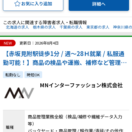
お気に入り追加
詳細へ
この求人に関連する障害者求人・転職情報
北海道の求人
栃木県の求人
千葉県の求人
東京都の求人
神奈川県
NEW
更新日：2026年8月4日
【赤坂見附駅徒歩1分 / 週～28Ｈ就業 / 私服通
勤可能！】商品の検品や運搬、補修など管理業
務をお任せします！
転勤なし
時短OK
MNインターファッション株式会社
商品管理業務全般（検品/補修や繊維データ入力
等）
職種
バックヤード・商品管理 / 軽作業/清掃/その他作