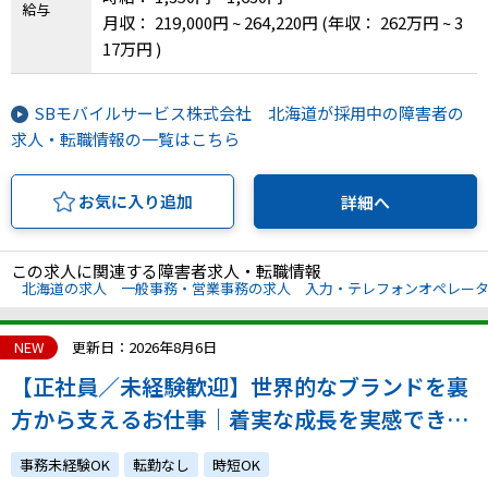
給与
月収： 219,000円 ~ 264,220円
(年収： 262万円 ~ 3
17万円 )
SBモバイルサービス株式会社 北海道が採用中の障害者の
求人・転職情報の一覧はこちら
お気に入り追加
詳細へ
この求人に関連する障害者求人・転職情報
北海道の求人
一般事務・営業事務の求人
入力・テレフォンオペレー
NEW
更新日：2026年8月6日
【正社員／未経験歓迎】世界的なブランドを裏
方から支えるお仕事｜着実な成長を実感できる
環境です！｜atGPからの採用実績あり！
事務未経験OK
転勤なし
時短OK