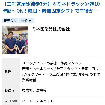
【三軒茶屋駅徒歩3分】≪ミネドラッグ≫週10
時間～OK！曜日・時間固定シフトで午後から
勤務もOK！未経験OK！体調管理・生活との両
転勤なし
時短OK
立◎
ミネ医薬品株式会社
ドラッグストアの接客・販売スタッフ
庶務・メールルーム / 販売スタッフ・接客・店長
職種
/ バックヤード・商品管理 / 軽作業/清掃/その他作
業系職種
東京都、埼玉県
勤務地
パート・アルバイト
雇用形態