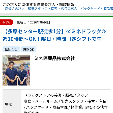
この求人に関連する障害者求人・転職情報
愛媛県の求人
販売スタッフ・接客・店長の求人
バックヤード・商品
NEW
更新日：2026年8月6日
【多摩センター駅徒歩1分】≪ミネドラッグ≫
週10時間～OK！曜日・時間固定シフトで午後
から勤務もOK！未経験OK！体調管理・生活と
転勤なし
時短OK
の両立◎
ミネ医薬品株式会社
ドラッグストアの接客・販売スタッフ
庶務・メールルーム / 販売スタッフ・接客・店長
職種
/ バックヤード・商品管理 / 軽作業/清掃/その他作