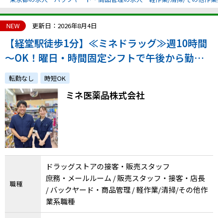
NEW
更新日：2026年8月4日
【経堂駅徒歩1分】≪ミネドラッグ≫週10時間
～OK！曜日・時間固定シフトで午後から勤務
もOK！未経験OK！体調管理・生活との両立◎
転勤なし
時短OK
ミネ医薬品株式会社
ドラッグストアの接客・販売スタッフ
庶務・メールルーム / 販売スタッフ・接客・店長
職種
/ バックヤード・商品管理 / 軽作業/清掃/その他作
業系職種