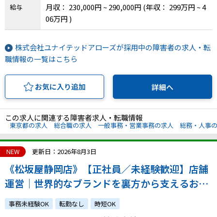
月収： 230,000円 ~ 290,000円
(年収： 299万円 ~ 4
給与
06万円 )
株式会社ユナイテッドアローズが採用中の障害者の求人・転
職情報の一覧はこちら
お気に入り追加
詳細へ
この求人に関連する障害者求人・転職情報
東京都の求人
総合職の求人
一般事務・営業事務の求人
総務・人事
NEW
更新日：2026年8月3日
《松坂屋静岡店》【正社員／未経験歓迎】店舗
運営｜世界的なブランドを裏方から支えるお仕
事｜あなたのホスピタリティを活かして顧客か
事務未経験OK
転勤なし
時短OK
ら信頼される店舗に！｜atGPからの採用実績あ