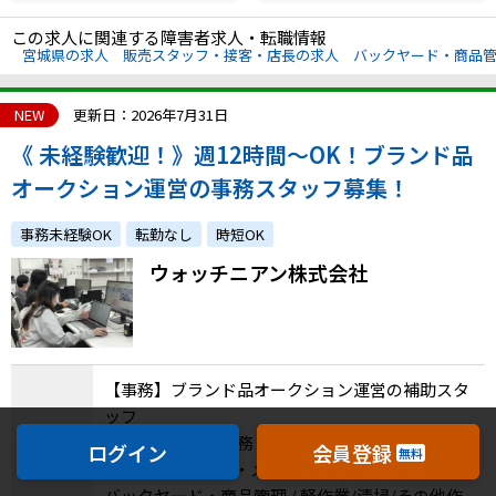
この求人に関連する障害者求人・転職情報
宮城県の求人
販売スタッフ・接客・店長の求人
バックヤード・商品
NEW
更新日：2026年7月31日
《 未経験歓迎！》週12時間～OK！ブランド品
オークション運営の事務スタッフ募集！
事務未経験OK
転勤なし
時短OK
ウォッチニアン株式会社
【事務】ブランド品オークション運営の補助スタ
ッフ
一般事務・営業事務 / 総務・人事 / 財務・経理 /
ログイン
会員登録
無料
職種
受付・秘書 / 庶務・メールルーム / その他事務 /
バックヤード・商品管理 / 軽作業/清掃/その他作