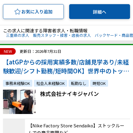
お気に入り追加
詳細へ
この求人に関連する障害者求人・転職情報
三重県の求人
販売スタッフ・接客・店長の求人
バックヤード・商品
NEW
更新日：2026年7月31日
【atGPからの採用実績多数/店舗見学あり/未経
験歓迎/シフト勤務/短時間OK】世界中のトップ
アスリートから支持されるフィットネスカンパ
事務未経験OK
社会人未経験OK
転勤なし
時短OK
ニーで活躍しませんか？
株式会社ナイキジャパン
【Nike Factory Store Sendaiko】ストックルー
ムでの商品管理など