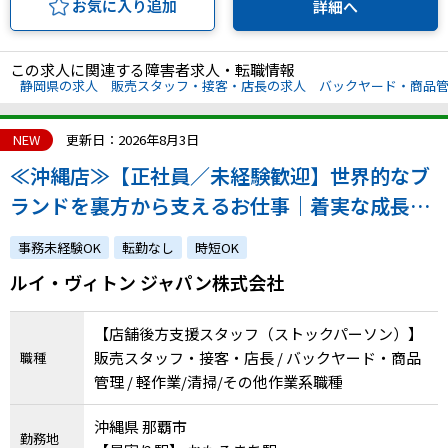
お気に入り追加
詳細へ
この求人に関連する障害者求人・転職情報
静岡県の求人
販売スタッフ・接客・店長の求人
バックヤード・商品
NEW
更新日：2026年8月3日
≪沖縄店≫【正社員／未経験歓迎】世界的なブ
ランドを裏方から支えるお仕事｜着実な成長を
実感できる環境です！｜atGPからの採用実績あ
事務未経験OK
転勤なし
時短OK
り
ルイ・ヴィトン ジャパン株式会社
【店舗後方支援スタッフ（ストックパーソン）】
販売スタッフ・接客・店長 / バックヤード・商品
職種
管理 / 軽作業/清掃/その他作業系職種
沖縄県 那覇市
勤務地