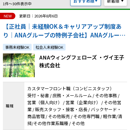
おすすめ順
新着順
ハイスキルな障害者の転職支援サービス
1件〜30件表示中
就労移行支援サービス
NEW
更新日：2026年8月6日
【正社員｜未経験OK＆キャリアアップ制度あ
就職・転職ノウハウ
障害のある新卒学生専門の就職エージェントサービス
り｜ANAグループの特例子会社】ANAグループ
関連施設内のコンビニスタッフ
お問い合わせ・よくある質問
事務未経験OK
社会人未経験OK
ANAウィングフェローズ ・ヴイ王子
求人検索・スカウトサービス
お問い合わせ
株式会社
障害者専門の求人検索・スカウトサービス
よくある質問
カスタマーフロント職（コンビニスタッフ）
採用をお考えの企業様はこちら
受付・秘書 / 庶務・メールルーム / その他事務 /
就労移行支援サービス
営業（個人向け） / 営業（企業向け） / その他営
職種
業 / 販売スタッフ・接客・店長 / バックヤード・
メニューを閉じる
障害別専門支援の就労移行支援サービス
商品管理 / その他販売 / その他専門職 / 軽作業/清
掃/その他作業系職種 / その他