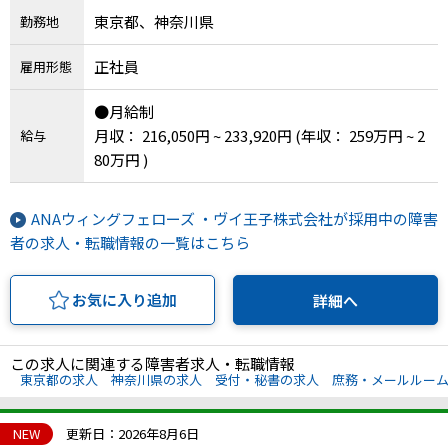
東京都、神奈川県
勤務地
IT・Web制作スキルを身につける就労移行支援サービス
正社員
雇用形態
●月給制
ソーシャルファームサービス
月収： 216,050円 ~ 233,920円
(年収： 259万円 ~ 2
給与
80万円 )
しいたけ生産で実現する
新しい障害者雇用支援サービス
ANAウィングフェローズ ・ヴイ王子株式会社が採用中の障害
者の求人・転職情報の一覧はこちら
お気に入り追加
詳細へ
ご利用ガイド
この求人に関連する障害者求人・転職情報
法人向けページ
東京都の求人
神奈川県の求人
受付・秘書の求人
庶務・メールルー
NEW
更新日：2026年8月6日