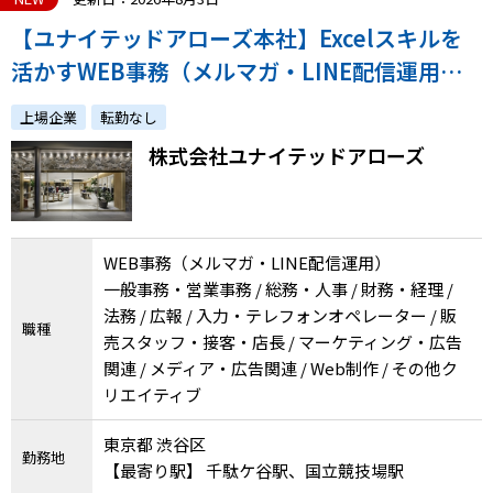
【ユナイテッドアローズ本社】Excelスキルを
活かすWEB事務（メルマガ・LINE配信運用）
◆正社員／年間休日120日
上場企業
転勤なし
株式会社ユナイテッドアローズ
WEB事務（メルマガ・LINE配信運用）
一般事務・営業事務 / 総務・人事 / 財務・経理 /
法務 / 広報 / 入力・テレフォンオペレーター / 販
職種
売スタッフ・接客・店長 / マーケティング・広告
関連 / メディア・広告関連 / Web制作 / その他ク
リエイティブ
東京都 渋谷区
勤務地
【最寄り駅】 千駄ケ谷駅、国立競技場駅