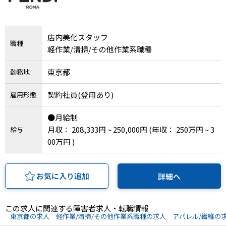
IT・Web制作スキルを身につける就労移行支援サービス
店内美化スタッフ
職種
軽作業/清掃/その他作業系職種
ソーシャルファームサービス
東京都
勤務地
しいたけ生産で実現する
契約社員(登用あり)
雇用形態
新しい障害者雇用支援サービス
●月給制
月収： 208,333円 ~ 250,000円
(年収： 250万円 ~ 3
給与
00万円 )
ご利用ガイド
お気に入り追加
詳細へ
法人向けページ
この求人に関連する障害者求人・転職情報
東京都の求人
軽作業/清掃/その他作業系職種の求人
アパレル/繊維の