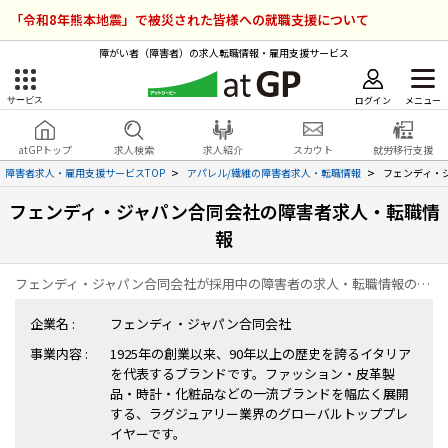
「令和8年熊本地震」で被災された皆様への就職支援について
障がい者（障害者）の求人転職情報・雇用支援サービス
ログイン
メニュー
サービス
障害者雇用のアットジーピー
ログイン
会員登録
atGPトップ
求人検索
求人紹介
スカウト
就労移行支援
無料
サービスラインナップ
障害者求人・雇用支援サービスTOP
アパレル/繊維の障害者求人・転職情報
フェンディ・
フェンディ・ジャパン合同会社の障害者求人・転職情
atGPトップ
就転職支援サービス
報
障害者専門の就転職支援サービス
各種サービス
フェンディ・ジャパン合同会社が採用中の障害者の求人・転職情報の一覧ページです。
企業名 :
フェンディ・ジャパン合同会社
求人を検索する
事業内容 :
1925年の創業以来、90年以上の歴史を誇るイタリア
障害者アスリート専門の就転職支援サービス
を代表するブランドです。ファッション・皮革製
求人を紹介してもらう
品・時計・化粧品などの一流ブランドを幅広く展開
する、ラグジュアリー業界のグローバルトッププレ
スカウトを受ける
イヤーです。