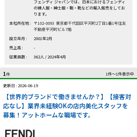
ハイスキルな障害者の転職支援サービス
フェンディ ジャパンでは、日本におけるフェンディ
の婦人服・紳士服・鞄・靴などの輸入販売をしてお
就労移行支援サービス
ります。
本社所在地 :
〒102-0093 東京都千代田区平河町2丁目1番1号住友
就職・転職ノウハウ
不動産平河町ビル7階
障害のある新卒学生専門の就職エージェントサービス
設立年月 :
2001年2月
お問い合わせ・よくある質問
売上高 :
-
従業員数 :
362人 / 2024年4月
求人検索・スカウトサービス
お問い合わせ
1
1件〜1件表示中
障害者専門の求人検索・スカウトサービス
件
よくある質問
更新日 : 2026-06-19
採用をお考えの企業様はこちら
【世界的ブランドで働きませんか？】【接客対
就労移行支援サービス
応なし】業界未経験OKの店内美化スタッフを
募集！アットホームな職場です。
メニューを閉じる
障害別専門支援の就労移行支援サービス