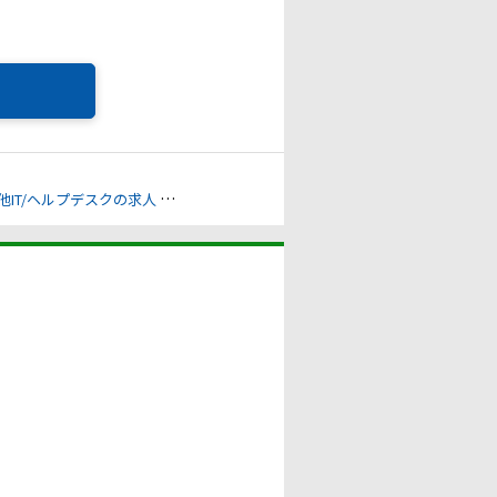
他IT/ヘルプデスクの求人
商社/卸の求人
下肢障害の求人
上肢障害の求人