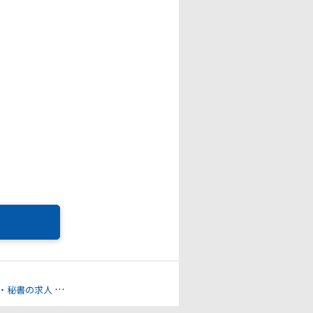
・秘書の求人
入力・テレフォンオペレーターの求人
庶務・メールルーム