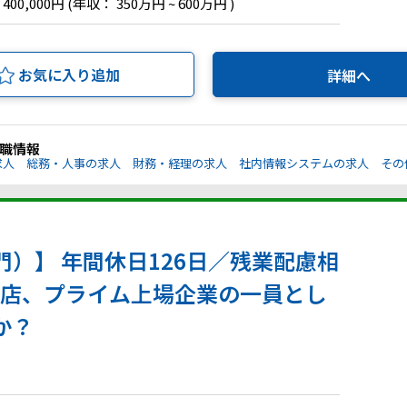
 400,000円
(年収： 350万円 ~ 600万円 )
お気に入り追加
詳細へ
職情報
求人
総務・人事の求人
財務・経理の求人
社内情報システムの求人
その
）】 年間休日126日／残業配慮相
理店、プライム上場企業の一員とし
か？