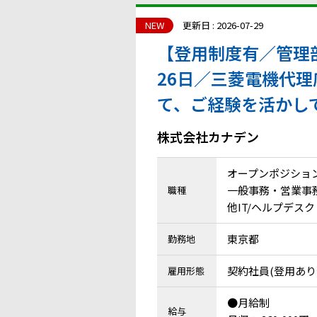
NEW
更新日 : 2026-07-29
【登用制度有／管理
26日／三菱電機代
て、ご経験を活かし
株式会社カナデン
オープンポジショ
一般事務・営業事務 
職種
他IT/ヘルプデスク
東京都
勤務地
契約社員(登用あり
雇用形態
●月給制
給与