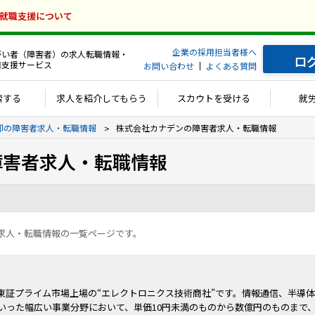
の就職支援について
企業の採用担当者様へ
がい者（障害者）の求人転職情報・
ロ
用支援サービス
お問い合わせ
よくある質問
索する
求人を紹介してもらう
スカウトを受ける
就
卸の障害者求人・転職情報
株式会社カナデンの障害者求人・転職情報
障害者求人・転職情報
求人・転職情報の一覧ページです。
東証プライム市場上場の“エレクトロニクス技術商社”です。情報通信、半導
いった幅広い事業分野において、単価10円未満のものから数億円のものまで