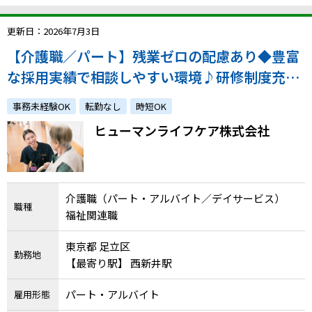
更新日：2026年7月3日
【介護職／パート】残業ゼロの配慮あり◆豊富
な採用実績で相談しやすい環境♪研修制度充
実！未経験OK・週3日〜OK・短時間勤務も相
事務未経験OK
転勤なし
時短OK
談可！
ヒューマンライフケア株式会社
介護職（パート・アルバイト／デイサービス）
職種
福祉関連職
東京都 足立区
勤務地
【最寄り駅】 西新井駅
パート・アルバイト
雇用形態