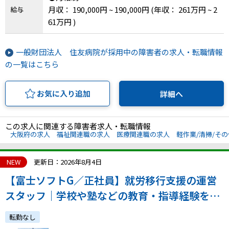
月収： 190,000円 ~ 190,000円
(年収： 261万円 ~ 2
給与
61万円 )
一般財団法人 住友病院が採用中の障害者の求人・転職情報
の一覧はこちら
お気に入り追加
詳細へ
この求人に関連する障害者求人・転職情報
大阪府の求人
福祉関連職の求人
医療関連職の求人
軽作業/清掃/そ
NEW
更新日：2026年8月4日
【富士ソフトG／正社員】就労移行支援の運営
スタッフ｜学校や塾などの教育・指導経験を活
かす（大船・年休125日）
転勤なし