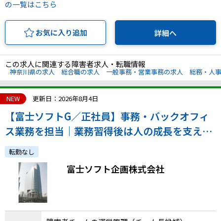
の一覧はこちら
お気に入り追加
詳細へ
この求人に関連する障害者求人・転職情報
神奈川県の求人
総合職の求人
一般事務・営業事務の求人
総務・人
NEW
更新日：2026年8月4日
【富士ソフトG／正社員】事務・バックオフィ
ス業務を担当｜業務習得後は人の成長を支える
役割へ、育成や業務設計に携わりステップアッ
転勤なし
プ！（桜木町・年休125日）
富士ソフト企画株式会社