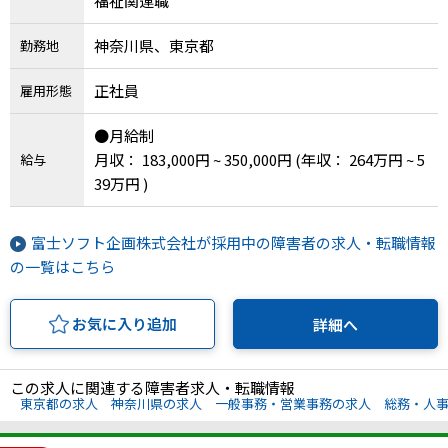
福祉関連職
IT・Web制作スキルを身につける就労移行支援サービス
神奈川県、東京都
勤務地
正社員
雇用形態
ソーシャルファームサービス
●月給制
月収： 183,000円 ~ 350,000円
(年収： 264万円 ~ 5
給与
しいたけ生産で実現する
39万円 )
新しい障害者雇用支援サービス
富士ソフト企画株式会社が採用中の障害者の求人・転職情報
の一覧はこちら
ご利用ガイド
お気に入り追加
詳細へ
法人向けページ
この求人に関連する障害者求人・転職情報
東京都の求人
神奈川県の求人
一般事務・営業事務の求人
総務・人