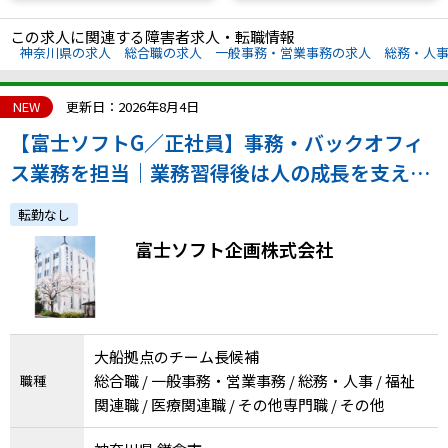
この求人に関連する障害者求人・転職情報
神奈川県の求人
総合職の求人
一般事務・営業事務の求人
総務・人
NEW
更新日：2026年8月4日
【富士ソフトG／正社員】事務・バックオフィ
ス業務を担当｜業務習得後は人の成長を支える
役割へ、育成や業務設計に携わりステップアッ
転勤なし
プ！（本社勤務・年休125日）
富士ソフト企画株式会社
大船拠点のチーム長候補
総合職 / 一般事務・営業事務 / 総務・人事 / 福祉
職種
関連職 / 医療関連職 / その他専門職 / その他