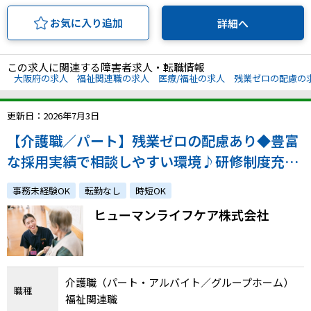
お気に入り追加
詳細へ
この求人に関連する障害者求人・転職情報
大阪府の求人
福祉関連職の求人
医療/福祉の求人
残業ゼロの配慮の
更新日：2026年7月3日
【介護職／パート】残業ゼロの配慮あり◆豊富
な採用実績で相談しやすい環境♪研修制度充
実！未経験OK・週3日〜OK・短時間勤務も相
事務未経験OK
転勤なし
時短OK
談可！
ヒューマンライフケア株式会社
介護職（パート・アルバイト／グループホーム）
職種
福祉関連職