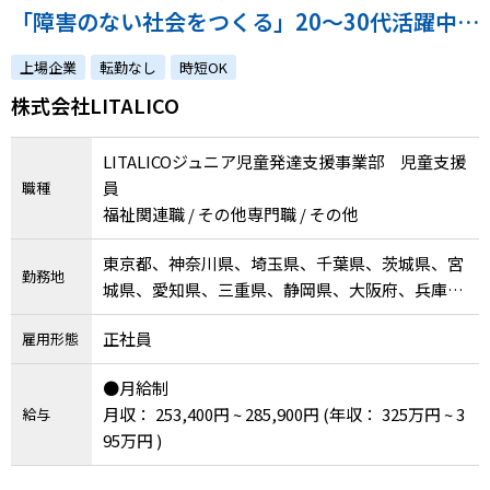
「障害のない社会をつくる」20～30代活躍中／
お子さん好き、「療育」に関心のある方歓迎/資
上場企業
転勤なし
時短OK
格を活かして働けます◎
株式会社LITALICO
LITALICOジュニア児童発達支援事業部 児童支援
員
職種
福祉関連職 / その他専門職 / その他
東京都、神奈川県、埼玉県、千葉県、茨城県、宮
勤務地
城県、愛知県、三重県、静岡県、大阪府、兵庫
県、京都府、奈良県、福岡県
正社員
雇用形態
●月給制
月収： 253,400円 ~ 285,900円
(年収： 325万円 ~ 3
給与
95万円 )