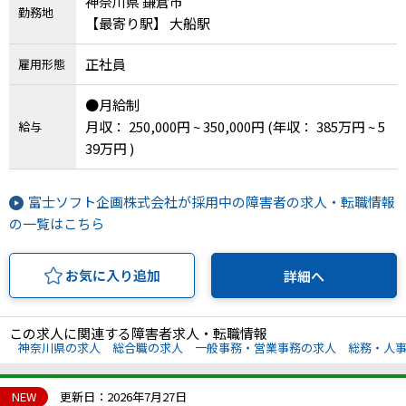
神奈川県 鎌倉市
勤務地
【最寄り駅】 大船駅
正社員
雇用形態
●月給制
月収： 250,000円 ~ 350,000円
(年収： 385万円 ~ 5
給与
39万円 )
富士ソフト企画株式会社が採用中の障害者の求人・転職情報
の一覧はこちら
お気に入り追加
詳細へ
この求人に関連する障害者求人・転職情報
神奈川県の求人
総合職の求人
一般事務・営業事務の求人
総務・人
NEW
更新日：2026年7月27日