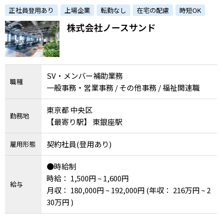
可。あなたのホスピタリティが活きる仕事
正社員登用あり
上場企業
転勤なし
在宅の配慮
時短OK
株式会社ノースサンド
SV・メンバー補助業務
職種
一般事務・営業事務 / その他事務 / 福祉関連職
東京都 中央区
勤務地
【最寄り駅】 東銀座駅
契約社員(登用あり)
雇用形態
●時給制
時給： 1,500円 ~ 1,600円
給与
月収： 180,000円 ~ 192,000円
(年収： 216万円 ~ 2
30万円 )