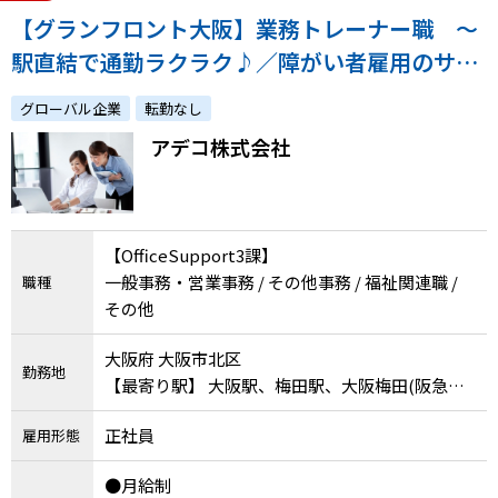
【グランフロント大阪】業務トレーナー職 ～
駅直結で通勤ラクラク♪／障がい者雇用のサポ
ートスタッフ（業務指導・定着支援）◆経験者
グローバル企業
転勤なし
優遇～
アデコ株式会社
【OfficeSupport3課】
一般事務・営業事務 / その他事務 / 福祉関連職 /
職種
その他
大阪府 大阪市北区
勤務地
【最寄り駅】 大阪駅、梅田駅、大阪梅田(阪急線)
駅
正社員
雇用形態
●月給制