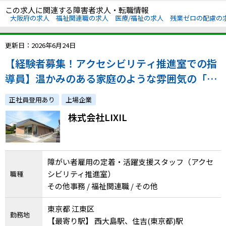
この求人に関連する障害者求人・転職情報
大阪府の求人
福祉関連職の求人
医療/福祉の求人
残業ゼロの配慮の
更新日：2026年6月24日
【経験者募集！アクセシビリティ推進室での指
導員】温かみのある家庭のような雰囲気の「LI
XIL NIJI」で勤務してみませんか？／atGPから
正社員登用あり
上場企業
のご入社実績あり◎
株式会社LIXIL
障がい者雇用の定着・活躍支援スタッフ（アクセ
シビリティ推進室）
職種
その他事務 / 福祉関連職 / その他
東京都 江東区
勤務地
【最寄り駅】 西大島駅、住吉(東京都)駅