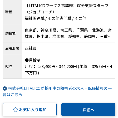
【LITALICOワークス事業部】就労支援スタッフ
（ジョブコーチ）
職種
福祉関連職 / その他専門職 / その他
東京都、神奈川県、埼玉県、千葉県、北海道、宮
勤務地
城県、栃木県、群馬県、愛知県、静岡県、三重
県、岐阜県、大阪府、兵庫県、京都府、奈良県、
正社員
雇用形態
滋賀県、岡山県、広島県、香川県、福岡県、宮崎
県、熊本県、沖縄県
●月給制
月収： 253,400円 ~ 344,200円
(年収： 325万円 ~ 4
給与
75万円 )
株式会社LITALICOが採用中の障害者の求人・転職情報の一
覧はこちら
お気に入り追加
詳細へ