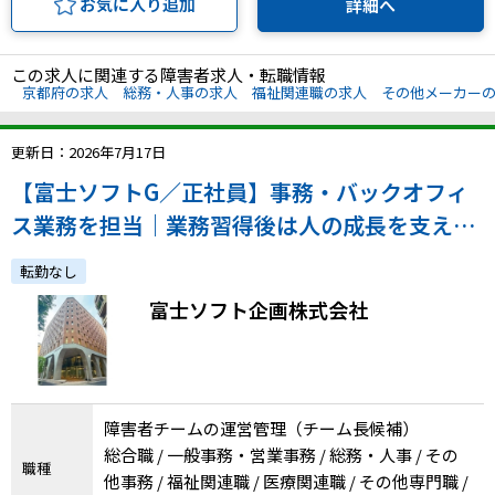
お気に入り追加
詳細へ
この求人に関連する障害者求人・転職情報
京都府の求人
総務・人事の求人
福祉関連職の求人
その他メーカー
更新日：2026年7月17日
【富士ソフトG／正社員】事務・バックオフィ
ス業務を担当｜業務習得後は人の成長を支える
役割へ、育成や業務設計に携わりステップアッ
転勤なし
プ！（新橋駅・年休125日）
富士ソフト企画株式会社
障害者チームの運営管理（チーム長候補）
総合職 / 一般事務・営業事務 / 総務・人事 / その
職種
他事務 / 福祉関連職 / 医療関連職 / その他専門職 /