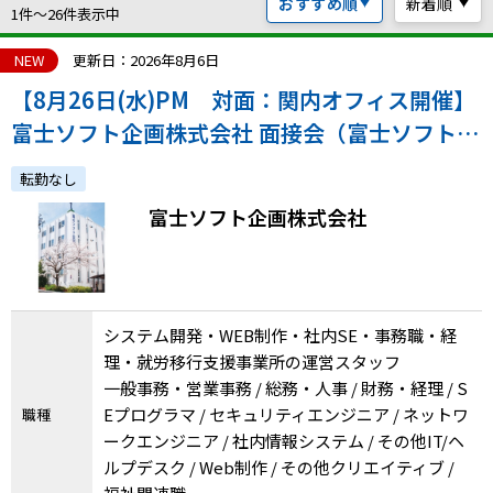
おすすめ順
新着順
ハイスキルな障害者の転職支援サービス
1件〜26件表示中
就労移行支援サービス
NEW
更新日：2026年8月6日
【8月26日(水)PM 対面：関内オフィス開催】
就職・転職ノウハウ
障害のある新卒学生専門の就職エージェントサービス
富士ソフト企画株式会社 面接会（富士ソフトグ
ループの特例子会社・勤務地複数あり！）
お問い合わせ・よくある質問
転勤なし
富士ソフト企画株式会社
求人検索・スカウトサービス
お問い合わせ
障害者専門の求人検索・スカウトサービス
よくある質問
システム開発・WEB制作・社内SE・事務職・経
採用をお考えの企業様はこちら
理・就労移行支援事業所の運営スタッフ
就労移行支援サービス
一般事務・営業事務 / 総務・人事 / 財務・経理 / S
Eプログラマ / セキュリティエンジニア / ネットワ
職種
メニューを閉じる
障害別専門支援の就労移行支援サービス
ークエンジニア / 社内情報システム / その他IT/ヘ
ルプデスク / Web制作 / その他クリエイティブ /