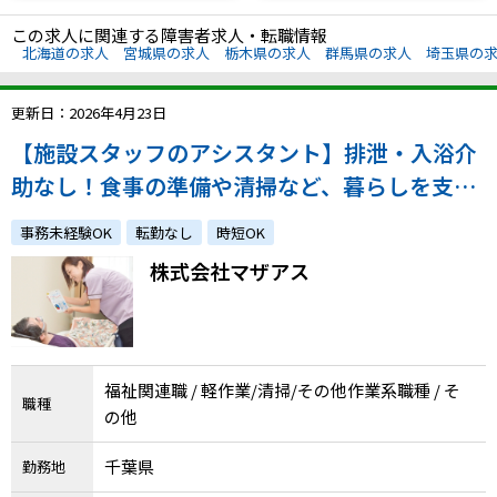
この求人に関連する障害者求人・転職情報
北海道の求人
宮城県の求人
栃木県の求人
群馬県の求人
埼玉県の
更新日：2026年4月23日
【施設スタッフのアシスタント】排泄・入浴介
助なし！食事の準備や清掃など、暮らしを支え
るサポート業務／週20h〜相談可
事務未経験OK
転勤なし
時短OK
株式会社マザアス
福祉関連職 / 軽作業/清掃/その他作業系職種 / そ
職種
の他
千葉県
勤務地