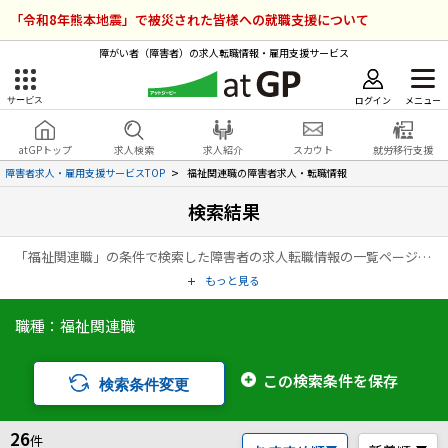
「令和8年熊本地震」で被災された皆様への就職支援について
障がい者（障害者）の求人転職情報・雇用支援サービス
ログイン
メニュー
サービス
障害者雇用のアットジーピー
ログイン
会員登録
atGPトップ
求人検索
求人紹介
スカウト
就労移行支援
無料
サービスラインナップ
障害者求人・雇用支援サービスTOP
福祉関連職の障害者求人・転職情報
検索結果
atGPトップ
就転職支援サービス
「福祉関連職」の条件で検索した障害者の求人転職情報の一覧ページです。アットジーピー（atGP）は、障害者の求人情報・障害者専門の転職支援サービス（エージェント）・就労移行支援事業所など、雇用に関する様々なサービスを展開している障害者の「働く」をトータルでサポートするサービスです。
障害者専門の就転職支援サービス
各種サービス
もっと見る
職種：福祉関連職
求人を検索する
障害者アスリート専門の就転職支援サービス
求人を紹介してもらう
この検索条件を保存
検索条件変更
スカウトを受ける
26
件