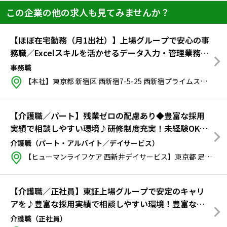
この企業の他の求人も見てみませんか？
【ほぼ在宅勤務（月1出社）】上場グループで安心の事
務職／Excelスキルを活かせるデータ入力・管理業務／
障害配慮・サポート実績多数◎
事務職
【本社】東京都 新宿区 西新宿7-5-25 西新宿プライムスクエア1F
【介護職／パート】残業ゼロの配慮あり◆豊富な採用
実績で相談しやすい環境♪研修制度充実！未経験OK・
週3日〜OK・短時間勤務も相談可！
介護職（パート・アルバイト／デイサービス）
【ヒューマンライフケア 西新井デイサービス】東京都 足立区 栗原1丁目25番8号 ジュナラル1階
【介護職／正社員】東証上場グループで安定のキャリ
アを♪豊富な採用実績で相談しやすい環境！豊富な研
修制度
介護職（正社員）