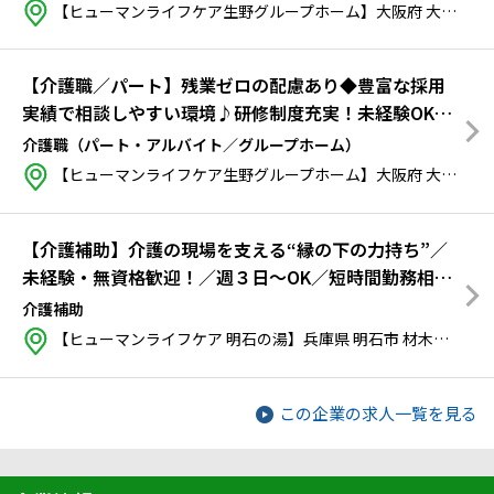
【ヒューマンライフケア生野グループホーム】大阪府 大阪市生野区 小路2丁目2番2号
【介護職／パート】残業ゼロの配慮あり◆豊富な採用
実績で相談しやすい環境♪研修制度充実！未経験OK・
週3日〜OK・短時間勤務も相談可！
介護職（パート・アルバイト／グループホーム）
【ヒューマンライフケア生野グループホーム】大阪府 大阪市生野区 小路2丁目2番2号
【介護補助】介護の現場を支える“縁の下の力持ち”／
未経験・無資格歓迎！／週３日～OK／短時間勤務相談
可
介護補助
【ヒューマンライフケア 明石の湯】兵庫県 明石市 材木町11-20 メゾンラメール1階
この企業の求人一覧を見る