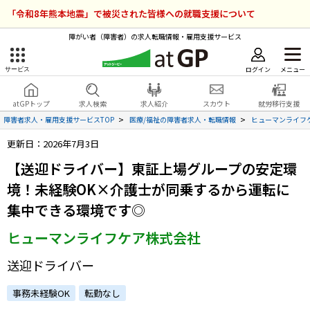
「令和8年熊本地震」で被災された皆様への就職支援について
障がい者（障害者）の求人転職情報・雇用支援サービス
ログイン
メニュー
サービス
障害者雇用のアットジーピー
ログイン
会員登録
atGPトップ
求人検索
求人紹介
スカウト
就労移行支援
無料
サービスラインナップ
障害者求人・雇用支援サービスTOP
医療/福祉の障害者求人・転職情報
ヒューマンライフ
更新日：2026年7月3日
atGPトップ
就転職支援サービス
【送迎ドライバー】東証上場グループの安定環
障害者専門の就転職支援サービス
境！未経験OK×介護士が同乗するから運転に
各種サービス
集中できる環境です◎
求人を検索する
ヒューマンライフケア株式会社
障害者アスリート専門の就転職支援サービス
求人を紹介してもらう
送迎ドライバー
事務未経験OK
転勤なし
スカウトを受ける