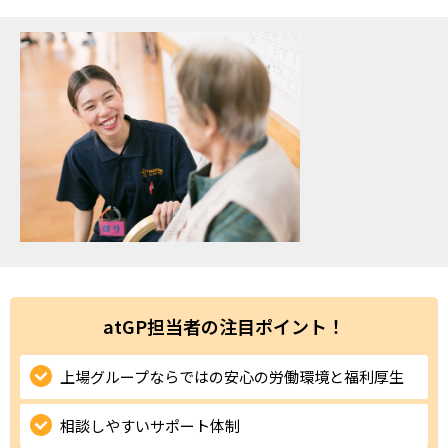
ハイスキルな障害者の転職支援サービス
就労移行支援サービス
就職・転職ノウハウ
障害のある新卒学生専門の就職エージェントサービス
お問い合わせ・よくある質問
求人検索・スカウトサービス
お問い合わせ
障害者専門の求人検索・スカウトサービス
よくある質問
採用をお考えの企業様はこちら
atGP担当者の注目ポイント！
就労移行支援サービス
上場グループならではの安心の労働環境と福利厚生
メニューを閉じる
障害別専門支援の就労移行支援サービス
相談しやすいサポート体制