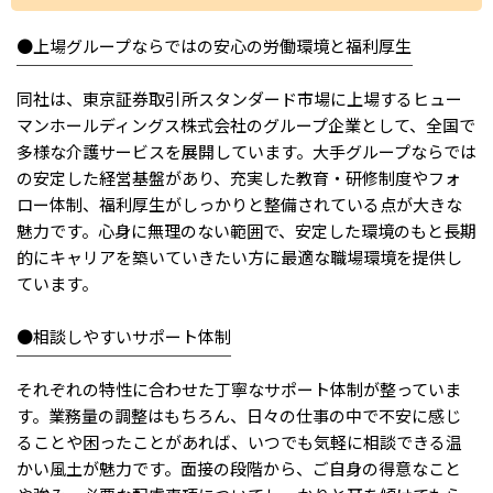
IT・Web制作スキルを身につける就労移行支援サービス
●上場グループならではの安心の労働環境と福利厚生
￣￣￣￣￣￣￣￣￣￣￣￣￣￣￣￣￣￣￣￣￣￣￣￣
同社は、東京証券取引所スタンダード市場に上場するヒュー
マンホールディングス株式会社のグループ企業として、全国で
ソーシャルファームサービス
多様な介護サービスを展開しています。大手グループならでは
の安定した経営基盤があり、充実した教育・研修制度やフォ
しいたけ生産で実現する
ロー体制、福利厚生がしっかりと整備されている点が大きな
新しい障害者雇用支援サービス
魅力です。心身に無理のない範囲で、安定した環境のもと長期
的にキャリアを築いていきたい方に最適な職場環境を提供し
ています。
ご利用ガイド
●相談しやすいサポート体制
￣￣￣￣￣￣￣￣￣￣￣￣￣
それぞれの特性に合わせた丁寧なサポート体制が整っていま
法人向けページ
す。業務量の調整はもちろん、日々の仕事の中で不安に感じ
ることや困ったことがあれば、いつでも気軽に相談できる温
かい風土が魅力です。面接の段階から、ご自身の得意なこと