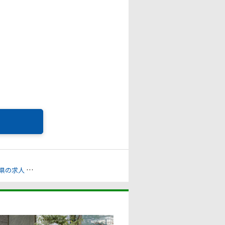
県の求人
軽作業/清掃/その他作業系職種の求人
流通/小売/外食の求人
下