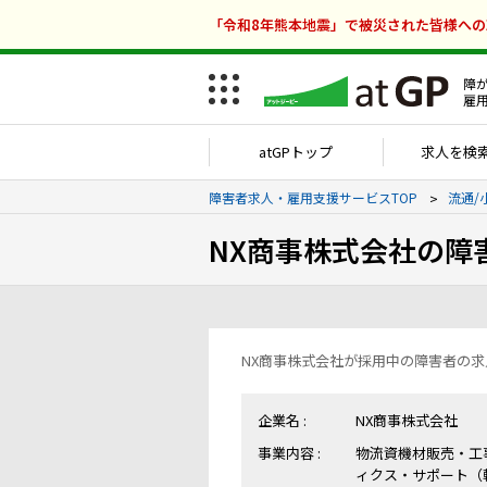
「令和8年熊本地震」で被災された皆様へ
障
雇
atGPトップ
求人を検
障害者求人・雇用支援サービスTOP
流通/
NX商事株式会社の障
NX商事株式会社が採用中の障害者の
企業名 :
NX商事株式会社
事業内容 :
物流資機材販売・工
ィクス・サポート（