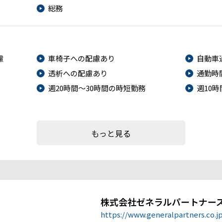
総務
慮
車椅子への配慮あり
自動車
透析への配慮あり
通勤時
週20時間～30時間の時短勤務
週10
もっと見る
株式会社ゼネラルパートナー
https://www.generalpartners.co.j