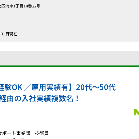
都港区海岸1丁目14番22号
2月31日現在
験OK ／雇用実績有】20代～50代
P経由の入社実績複数名！
サポート事業部 技術員