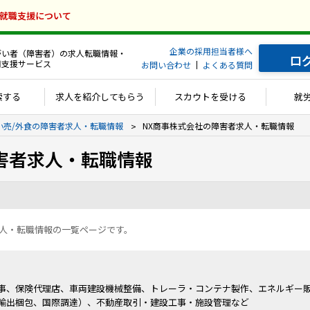
の就職支援について
企業の採用担当者様へ
がい者（障害者）の求人転職情報・
ロ
用支援サービス
お問い合わせ
よくある質問
索する
求人を紹介してもらう
スカウトを受ける
就
小売/外食の障害者求人・転職情報
NX商事株式会社の障害者求人・転職情報
害者求人・転職情報
求人・転職情報の一覧ページです。
事、保険代理店、車両建設機械整備、トレーラ・コンテナ製作、エネルギー販
輸出梱包、国際調達）、不動産取引・建設工事・施設管理など