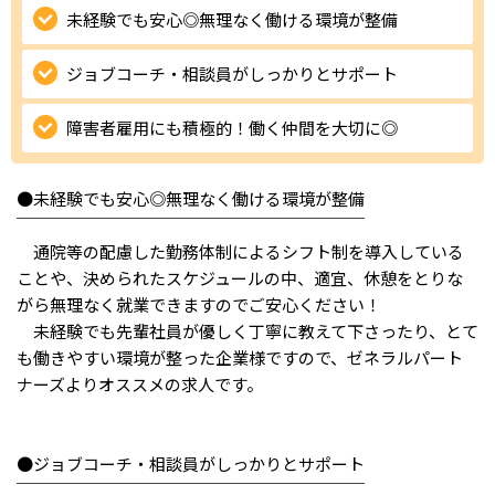
未経験でも安心◎無理なく働ける環境が整備
IT・Web制作スキルを身につける就労移行支援サービス
ジョブコーチ・相談員がしっかりとサポート
障害者雇用にも積極的！働く仲間を大切に◎
ソーシャルファームサービス
しいたけ生産で実現する
●未経験でも安心◎無理なく働ける環境が整備
新しい障害者雇用支援サービス
￣￣￣￣￣￣￣￣￣￣￣￣￣￣￣￣￣￣￣￣￣
通院等の配慮した勤務体制によるシフト制を導入している
ことや、決められたスケジュールの中、適宜、休憩をとりな
がら無理なく就業できますのでご安心ください！
未経験でも先輩社員が優しく丁寧に教えて下さったり、とて
ご利用ガイド
も働きやすい環境が整った企業様ですので、ゼネラルパート
ナーズよりオススメの求人です。
法人向けページ
●ジョブコーチ・相談員がしっかりとサポート
￣￣￣￣￣￣￣￣￣￣￣￣￣￣￣￣￣￣￣￣￣