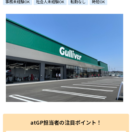
ハイスキルな障害者の転職支援サービス
事務未経験OK
社会人未経験OK
転勤なし
時短OK
就労移行支援サービス
就職・転職ノウハウ
障害のある新卒学生専門の就職エージェントサービス
お問い合わせ・よくある質問
求人検索・スカウトサービス
お問い合わせ
障害者専門の求人検索・スカウトサービス
よくある質問
採用をお考えの企業様はこちら
就労移行支援サービス
メニューを閉じる
障害別専門支援の就労移行支援サービス
atGP担当者の注目ポイント！