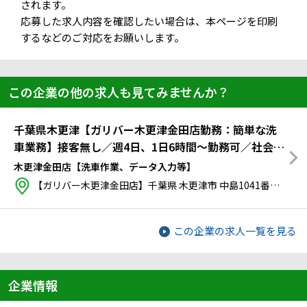
されます。
応募した求人内容を確認したい場合は、本ページを印刷
するなどのご対応をお願いします。
この企業の他の求人も見てみませんか？
千葉県木更津【ガリバー木更津金田店勤務：簡単な洗
車業務】接客無し／週4日、1日6時間～勤務可／社会保
険完備／知識・経験は一切不要！車の知識がなくても
木更津金田店【洗車作業、データ入力等】
大丈夫♪≪トライアル雇用併用求人≫
【ガリバー木更津金田店】千葉県 木更津市 中島1041番地 県道87号袖ヶ浦中島木更津線、木更津金田インター側 バス停：金田中学校 下車後、徒歩約2分
この企業の求人一覧を見る
企業情報