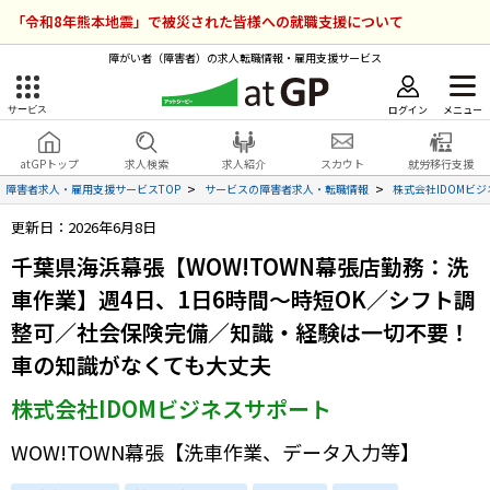
「令和8年熊本地震」で被災された皆様への就職支援について
障がい者（障害者）の求人転職情報・雇用支援サービス
ログイン
メニュー
サービス
障害者雇用のアットジーピー
ログイン
会員登録
atGPトップ
求人検索
求人紹介
スカウト
就労移行支援
無料
サービスラインナップ
障害者求人・雇用支援サービスTOP
サービスの障害者求人・転職情報
株式会社IDOMビ
更新日：2026年6月8日
atGPトップ
就転職支援サービス
千葉県海浜幕張【WOW!TOWN幕張店勤務：洗
障害者専門の就転職支援サービス
車作業】週4日、1日6時間～時短OK／シフト調
各種サービス
整可／社会保険完備／知識・経験は一切不要！
求人を検索する
車の知識がなくても大丈夫
障害者アスリート専門の就転職支援サービス
株式会社IDOMビジネスサポート
求人を紹介してもらう
WOW!TOWN幕張【洗車作業、データ入力等】
スカウトを受ける