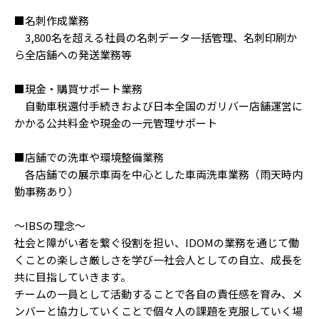
■名刺作成業務
3,800名を超える社員の名刺データ一括管理、名刺印刷か
ら全店舗への発送業務等
■現金・購買サポート業務
自動車税還付手続きおよび日本全国のガリバー店舗運営に
かかる公共料金や現金の一元管理サポート
■店舗での洗車や環境整備業務
各店舗での展示車両を中心とした車両洗車業務（雨天時内
勤事務あり）
～IBSの理念～
社会と障がい者を繋ぐ役割を担い、IDOMの業務を通じて働
くことの楽しさ厳しさを学び一社会人としての自立、成長を
共に目指していきます。
チームの一員として活動することで各自の責任感を育み、メ
ンバーと協力していくことで個々人の課題を克服していく場