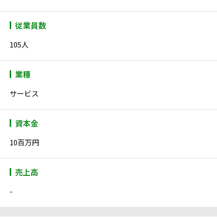
従業員数
105人
業種
サービス
資本金
10百万円
売上高
-