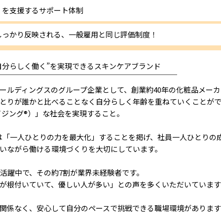
」を支援するサポート体制
しっかり反映される、一般雇用と同じ評価制度！
自分らしく働く”を実現できるスキンケアブランド
￣￣￣￣￣￣￣￣￣￣￣￣￣￣￣￣￣￣￣￣￣￣￣￣
ールディングスのグループ企業として、創業約40年の化粧品メーカ
とりが誰かと比べることなく自分らしく年齢を重ねていくことが
トエイジング®）」な社会を実現すること。
は「一人ひとりの力を最大化」することを掲げ、社員一人ひとりの
いながら働ける環境づくりを大切にしています。
が活躍中で、その約7割が業界未経験者です。
が根付いていて、優しい人が多い」との声を多くいただいています
関係なく、安心して自分のペースで挑戦できる職場環境があります