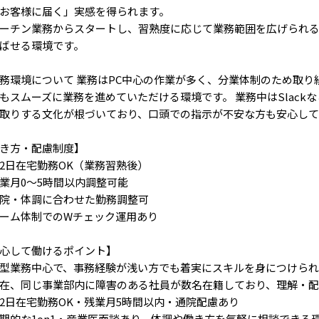
お客様に届く」実感を得られます。
ーチン業務からスタートし、習熟度に応じて業務範囲を広げられ
ばせる環境です。
務環境について 業務はPC中心の作業が多く、分業体制のため取り
もスムーズに業務を進めていただける環境です。 業務中はSlack
取りする文化が根づいており、口頭での指示が不安な方も安心して
き方・配慮制度】
2日在宅勤務OK（業務習熟後）
業月0～5時間以内調整可能
院・体調に合わせた勤務調整可
ーム体制でのWチェック運用あり
心して働けるポイント】
型業務中心で、事務経験が浅い方でも着実にスキルを身につけら
在、同じ事業部内に障害のある社員が数名在籍しており、理解・
2日在宅勤務OK・残業月5時間以内・通院配慮あり
期的な1on1・産業医面談あり、体調や働き方を気軽に相談できる