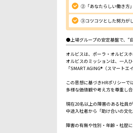
②「あなたらしい働き方
③コツコツとした努力が
●上場グループの安定基盤で、“
￣￣￣￣￣￣￣￣￣￣￣￣￣￣￣
オルビスは、ポーラ・オルビスホ
オルビスのミッションは、一人ひ
「SMART AGING®（スマー
この思想に基づきHRポリシーで
多様な価値観や考え方を尊重し合
現在20名以上の障害のある社員
中途入社者から「助け合いの文化
障害の有無や性別・年齢・社歴に