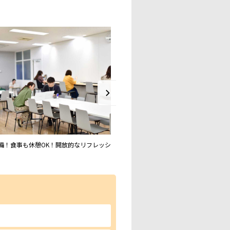
備！食事も休憩OK！開放的なリフレッシ
男性も活躍中！知識不問＆社割で化粧
る環境