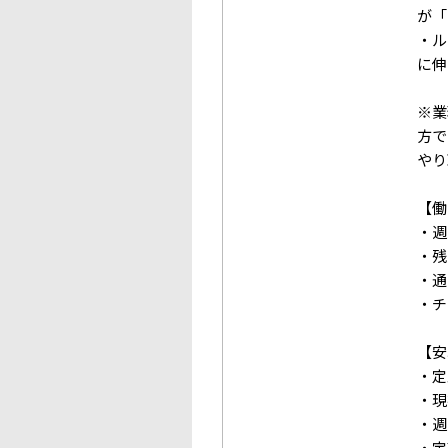
が「
・ル
に伸
※業
方で
やり
【働
・週
・残
・通
・チ
【安
・定
・現
・週
・定