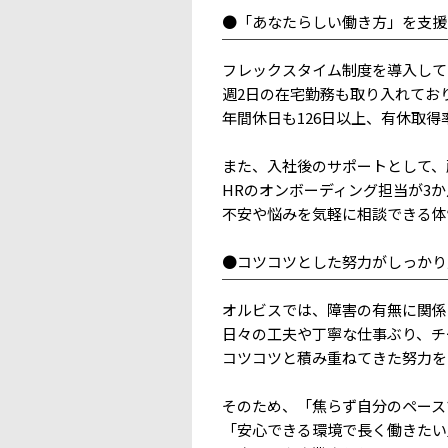
●「あなたらしい働き方」を支援
￣￣￣￣￣￣￣￣￣￣￣￣￣￣￣
フレックスタイム制度を導入して
週2日の在宅勤務も取り入れてお
年間休日も126日以上、有休取
また、入社後のサポートとして、
HRのオンボーディング担当が3
不安や悩みを気軽に相談できる体
●コツコツとした努力がしっかり
￣￣￣￣￣￣￣￣￣￣￣￣￣￣￣
オルビスでは、障害の有無に関係
日々の工夫や丁寧な仕事ぶり、チ
コツコツと積み重ねてきた努力を
そのため、「焦らず自分のペース
「安心できる環境で長く働きたい