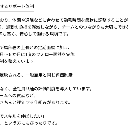
するサポート体制
￣￣￣￣￣￣￣￣
おり、体調や通院などに合わせて勤務時間を柔軟に調整することが
り、通勤の負担を軽減しながら、チームとのつながりも大切にでき
得率も高く、安心して働ける環境です。
所属部署の上長との定期面談に加え、
か月～６か月に1度のフォロー面談を実施。
制を整えています。
反映される、一般雇用と同じ評価制度
￣￣￣￣￣￣￣￣￣￣￣￣￣￣￣￣￣￣
なく、全社員共通の評価制度を導入しています。
ームへの貢献など、
きちんと評価する仕組みがあります。
でスキルを伸ばしたい」
」という方にもぴったりです。