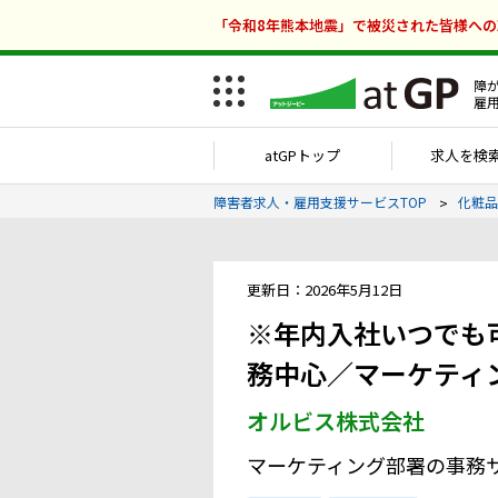
「令和8年熊本地震」で被災された皆様へ
障
雇
atGPトップ
求人を検
障害者求人・雇用支援サービスTOP
化粧品
更新日：2026年5月12日
※年内入社いつでも
務中心／マーケティ
オルビス株式会社
マーケティング部署の事務