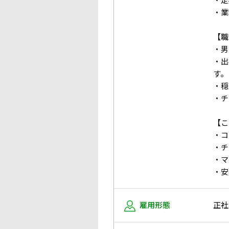
・業
【職
・男
・出
す。
・穏
・チ
【こ
・コ
・チ
・マ
・安
雇用形態
正社