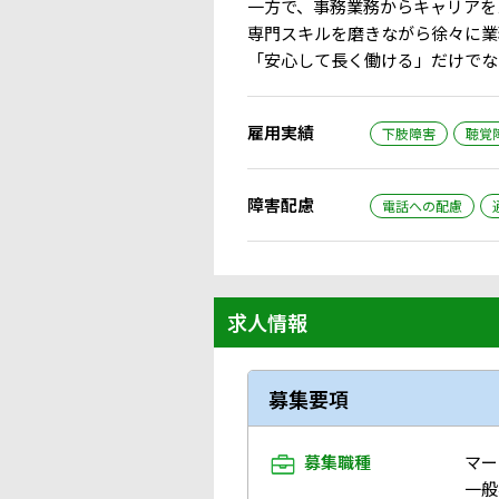
一方で、事務業務からキャリアを
専門スキルを磨きながら徐々に業
「安心して長く働ける」だけでな
雇用実績
下肢障害
聴覚
障害配慮
電話への配慮
求人情報
募集要項
募集職種
マー
一般