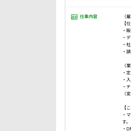
仕事内容
（雇
【仕
・販
・デ
・社
・請
〈業
・定
・入
・チ
（変
【こ
・マ
す。
・D