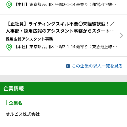
事務職で易しい業務からスタートします！
【本社】東京都 品川区 平塚2-1-14
最寄り：
都営地下鉄浅草線 戸越駅から徒歩7分
【正社員】ライティングスキル不要〇未経験歓迎！／
人事部・採用広報のアシスタント事務からスタート！
【在宅併用可・フレックス制】※年内入社いつでも可
採用広報アシスタント事務
能※
【本社】東京都 品川区 平塚2-1-14
最寄り：
東急池上線 戸越銀座駅から徒歩7分
この企業の求人一覧を見る
企業情報
企業名
オルビス株式会社