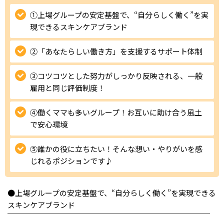
①上場グループの安定基盤で、“自分らしく働く”を実
IT・Web制作スキルを身につける就労移行支援サービス
現できるスキンケアブランド
②「あなたらしい働き方」を支援するサポート体制
ソーシャルファームサービス
③コツコツとした努力がしっかり反映される、一般
しいたけ生産で実現する
雇用と同じ評価制度！
新しい障害者雇用支援サービス
④働くママも多いグループ！お互いに助け合う風土
で安心環境
⑤誰かの役に立ちたい！そんな想い・やりがいを感
ご利用ガイド
じれるポジションです♪
法人向けページ
●上場グループの安定基盤で、“自分らしく働く”を実現できる
スキンケアブランド
￣￣￣￣￣￣￣￣￣￣￣￣￣￣￣￣￣￣￣￣￣￣￣￣￣￣￣