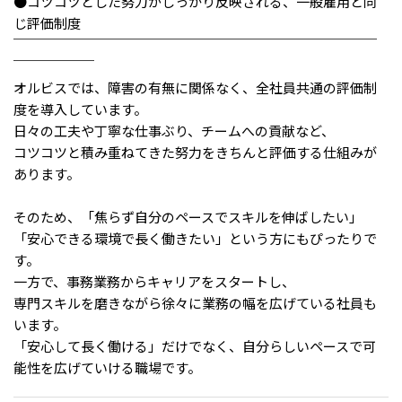
●コツコツとした努力がしっかり反映される、一般雇用と同
じ評価制度
￣￣￣￣￣￣￣￣￣￣￣￣￣￣￣￣￣￣￣￣￣￣￣￣￣￣￣
￣￣￣￣￣￣
オルビスでは、障害の有無に関係なく、全社員共通の評価制
度を導入しています。
日々の工夫や丁寧な仕事ぶり、チームへの貢献など、
コツコツと積み重ねてきた努力をきちんと評価する仕組みが
あります。
そのため、「焦らず自分のペースでスキルを伸ばしたい」
「安心できる環境で長く働きたい」という方にもぴったりで
す。
一方で、事務業務からキャリアをスタートし、
専門スキルを磨きながら徐々に業務の幅を広げている社員も
います。
「安心して長く働ける」だけでなく、自分らしいペースで可
能性を広げていける職場です。