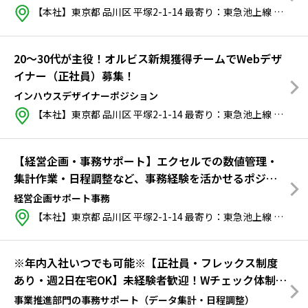
務OK
【本社】東京都 品川区 平塚2-1-14
最寄り：
東急池上線 戸越銀座駅から徒歩7分
20〜30代が主役！オルビス新規獲得チームでWebデザ
イナー（正社員）募集！
インハウスデザイナーポジション
【本社】東京都 品川区 平塚2-1-14
最寄り：
東急池上線 戸越銀座駅から徒歩7分
【経営企画・事務サポート】エクセルでの数値管理・
集計作業・日程調整など、事務経験を活かせるポジシ
ョン！／年休126日~在宅2日以上
経営企画サポート事務
【本社】東京都 品川区 平塚2-1-14
最寄り：
東急池上線 戸越銀座駅から徒歩7分
※年内入社いつでも可能※【正社員・フレックス制度
あり・週2日在宅OK】未経験者歓迎！Wチェック体制あ
りの事務ポジション／お客様との電話対応ナシ、内勤
事業推進部門の事務サポート（データ集計・日程調整）