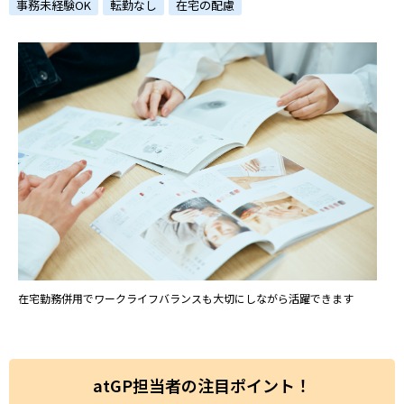
ハイスキルな障害者の転職支援サービス
事務未経験OK
転勤なし
在宅の配慮
就労移行支援サービス
就職・転職ノウハウ
障害のある新卒学生専門の就職エージェントサービス
お問い合わせ・よくある質問
求人検索・スカウトサービス
お問い合わせ
障害者専門の求人検索・スカウトサービス
よくある質問
採用をお考えの企業様はこちら
在宅勤務併用でワークライフバランスも大切にしながら活躍できます
就労移行支援サービス
メニューを閉じる
障害別専門支援の就労移行支援サービス
atGP担当者の注目ポイント！