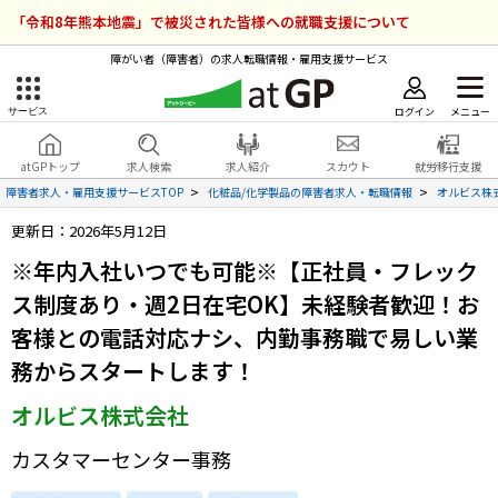
「令和8年熊本地震」で被災された皆様への就職支援について
障がい者（障害者）の求人転職情報・雇用支援サービス
ログイン
メニュー
サービス
障害者雇用のアットジーピー
ログイン
会員登録
atGPトップ
求人検索
求人紹介
スカウト
就労移行支援
無料
サービスラインナップ
障害者求人・雇用支援サービスTOP
化粧品/化学製品の障害者求人・転職情報
オルビス株
更新日：2026年5月12日
atGPトップ
就転職支援サービス
※年内入社いつでも可能※【正社員・フレック
障害者専門の就転職支援サービス
ス制度あり・週2日在宅OK】未経験者歓迎！お
各種サービス
客様との電話対応ナシ、内勤事務職で易しい業
求人を検索する
務からスタートします！
障害者アスリート専門の就転職支援サービス
オルビス株式会社
求人を紹介してもらう
カスタマーセンター事務
スカウトを受ける