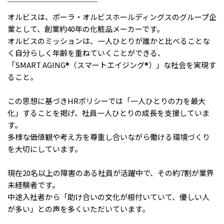
メニューを閉じる
￣￣￣￣￣￣￣￣￣￣￣￣
オルビスは、ポーラ・オルビスホールディングスのグループ企
業として、創業約40年の化粧品メーカーです。
オルビスのミッションは、一人ひとりが誰かと比べることな
く自分らしく年齢を重ねていくことができる、
「SMART AGING®（スマートエイジング®）」な社会を実現す
ること。
この思想に基づきHRポリシーでは「一人ひとりの力を最大
化」することを掲げ、社員一人ひとりの成長を支援していま
す。
多様な価値観や考え方を尊重し合いながら働ける環境づくり
を大切にしています。
現在20名以上の障害のある社員が活躍中で、その約7割が業界
未経験者です。
中途入社者から「助け合いの文化が根付いていて、優しい人
が多い」との声を多くいただいています。