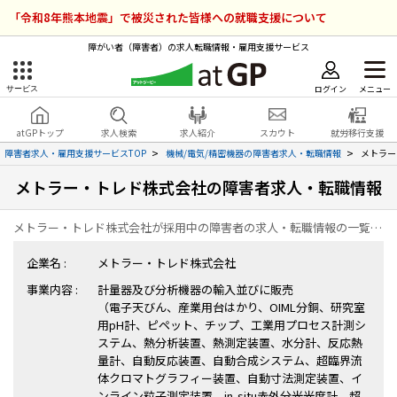
「令和8年熊本地震」で被災された皆様への就職支援について
障がい者（障害者）の求人転職情報・雇用支援サービス
ログイン
メニュー
サービス
障害者雇用のアットジーピー
ログイン
会員登録
atGPトップ
求人検索
求人紹介
スカウト
就労移行支援
無料
サービスラインナップ
障害者求人・雇用支援サービスTOP
機械/電気/精密機器の障害者求人・転職情報
メトラー
メトラー・トレド株式会社の障害者求人・転職情報
atGPトップ
就転職支援サービス
メトラー・トレド株式会社が採用中の障害者の求人・転職情報の一覧ページです。
障害者専門の就転職支援サービス
各種サービス
企業名 :
メトラー・トレド株式会社
事業内容 :
計量器及び分析機器の輸入並びに販売
求人を検索する
（電子天びん、産業用台はかり、OIML分銅、研究室
障害者アスリート専門の就転職支援サービス
用pH計、ピペット、チップ、工業用プロセス計測シ
求人を紹介してもらう
ステム、熱分析装置、熱測定装置、水分計、反応熱
量計、自動反応装置、自動合成システム、超臨界流
体クロマトグラフィー装置、自動寸法測定装置、イ
スカウトを受ける
ンライン粒子測定装置、in-situ赤外分光光度計、超