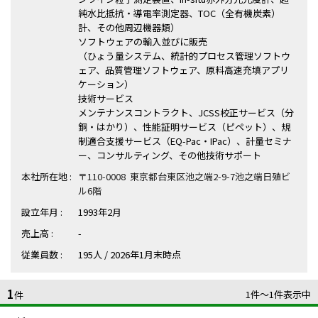
ハイスキルな障害者の転職支援サービス
純水比抵抗・導電率測定器、TOC（全有機炭素）
就労移行支援サービス
計、その他周辺機器類）
ソフトウェアの輸入並びに販売
（ひょう量システム、統計的プロセス管理ソフトウ
就職・転職ノウハウ
障害のある新卒学生専門の就職エージェントサービス
ェア、品質管理ソフトウェア、原料高速充填アプリ
ケーション）
技術サービス
お問い合わせ・よくある質問
メンテナンスコントラクト、JCSS校正サービス（分
銅・はかり）、性能証明サービス（ピペット）、規
求人検索・スカウトサービス
制適合支援サービス（EQ-Pac・IPac）、計量セミナ
お問い合わせ
ー、コンサルティング、その他技術サポート
障害者専門の求人検索・スカウトサービス
本社所在地 :
〒110-0008 東京都台東区池之端2-9-7池之端日殖ビ
よくある質問
ル6階
設立年月 :
1993年2月
採用をお考えの企業様はこちら
売上高 :
-
就労移行支援サービス
従業員数 :
195人 / 2026年1月末時点
メニューを閉じる
障害別専門支援の就労移行支援サービス
1
1件〜1件表示中
件