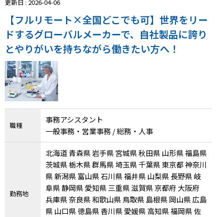
更新日 : 2026-04-06
IT・Web制作スキルを身につける就労移行支援サービス
【フルリモート×全国どこでも可】世界をリー
ドするグローバルメーカーで、自社製品に誇り
とやりがいを持ちながら働きたい方へ！
ソーシャルファームサービス
しいたけ生産で実現する
新しい障害者雇用支援サービス
事務アシスタント
職種
一般事務・営業事務 / 総務・人事
ご利用ガイド
北海道 青森県 岩手県 宮城県 秋田県 山形県 福島県
茨城県 栃木県 群馬県 埼玉県 千葉県 東京都 神奈川
県 新潟県 富山県 石川県 福井県 山梨県 長野県 岐
法人向けページ
阜県 静岡県 愛知県 三重県 滋賀県 京都府 大阪府
勤務地
兵庫県 奈良県 和歌山県 鳥取県 島根県 岡山県 広島
県 山口県 徳島県 香川県 愛媛県 高知県 福岡県 佐