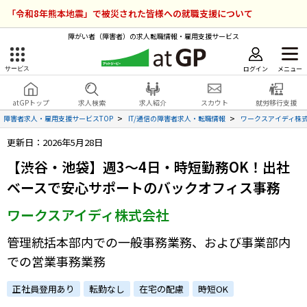
「令和8年熊本地震」で被災された皆様への就職支援について
障がい者（障害者）の求人転職情報・雇用支援サービス
ログイン
メニュー
サービス
障害者雇用のアットジーピー
ログイン
会員登録
atGPトップ
求人検索
求人紹介
スカウト
就労移行支援
無料
サービスラインナップ
障害者求人・雇用支援サービスTOP
IT/通信の障害者求人・転職情報
ワークスアイディ株
更新日：2026年5月28日
atGPトップ
就転職支援サービス
【渋谷・池袋】週3～4日・時短勤務OK！出社
障害者専門の就転職支援サービス
ベースで安心サポートのバックオフィス事務
各種サービス
ワークスアイディ株式会社
求人を検索する
管理統括本部内での一般事務業務、および事業部内
障害者アスリート専門の就転職支援サービス
での営業事務業務
求人を紹介してもらう
正社員登用あり
転勤なし
在宅の配慮
時短OK
スカウトを受ける