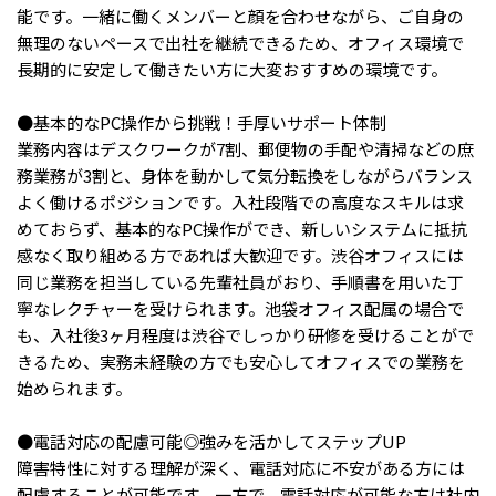
メニューを閉じる
能です。一緒に働くメンバーと顔を合わせながら、ご自身の
無理のないペースで出社を継続できるため、オフィス環境で
長期的に安定して働きたい方に大変おすすめの環境です。
●基本的なPC操作から挑戦！手厚いサポート体制
業務内容はデスクワークが7割、郵便物の手配や清掃などの庶
務業務が3割と、身体を動かして気分転換をしながらバランス
よく働けるポジションです。入社段階での高度なスキルは求
めておらず、基本的なPC操作ができ、新しいシステムに抵抗
感なく取り組める方であれば大歓迎です。渋谷オフィスには
同じ業務を担当している先輩社員がおり、手順書を用いた丁
寧なレクチャーを受けられます。池袋オフィス配属の場合で
も、入社後3ヶ月程度は渋谷でしっかり研修を受けることがで
きるため、実務未経験の方でも安心してオフィスでの業務を
始められます。
●電話対応の配慮可能◎強みを活かしてステップUP
障害特性に対する理解が深く、電話対応に不安がある方には
配慮することが可能です。一方で、電話対応が可能な方は社内