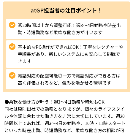
IT・Web制作スキルを身につける就労移行支援サービス
atGP担当者の注目ポイント！
週20時間以上から調整可能！週3～4日勤務や時差出
勤・時短勤務など柔軟な働き方が叶います
ソーシャルファームサービス
基本的なPC操作ができればOK！丁寧なレクチャーや
しいたけ生産で実現する
手順書があり、新しいシステムにも安心して挑戦で
新しい障害者雇用支援サービス
きます
電話対応の配慮可能◎一方で電話対応ができる方は
高く評価されるなど、強みを活かせる環境です
ご利用ガイド
●柔軟な働き方が叶う！週3～4日勤務や時短もOK
同社は原則出社での勤務となりますが、個々のライフスタイ
法人向けページ
ルや体調に合わせた働き方を非常に大切にしています。週20
時間以上であれば、週3～4日の勤務や、10時・11時スタート
といった時差出勤、時短勤務など、柔軟な働き方の相談が可