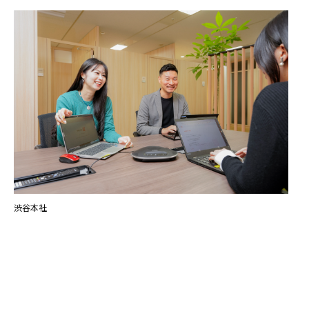
ハイスキルな障害者の転職支援サービス
就労移行支援サービス
就職・転職ノウハウ
障害のある新卒学生専門の就職エージェントサービス
お問い合わせ・よくある質問
求人検索・スカウトサービス
お問い合わせ
障害者専門の求人検索・スカウトサービス
よくある質問
渋谷本社
採用をお考えの企業様はこちら
就労移行支援サービス
メニューを閉じる
障害別専門支援の就労移行支援サービス