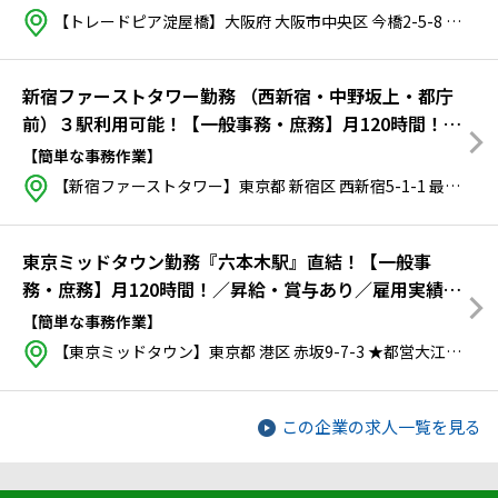
【トレードピア淀屋橋】大阪府 大阪市中央区 今橋2-5-8 トレードピア淀屋橋14階
新宿ファーストタワー勤務 （西新宿・中野坂上・都庁
前）３駅利用可能！【一般事務・庶務】月120時間！／
昇給・賞与あり／雇用実績多数／事務未経験OK！
【簡単な事務作業】
【新宿ファーストタワー】東京都 新宿区 西新宿5-1-1
最寄り：
東京ミッドタウン勤務『六本木駅』直結！【一般事
務・庶務】月120時間！／昇給・賞与あり／雇用実績多
数／事務未経験でもチャレンジください！
【簡単な事務作業】
【東京ミッドタウン】東京都 港区 赤坂9-7-3 ★都営大江戸線「六本木駅」と直結 ★都営バス01系統 新橋⇔渋谷間「六本木駅前」バス停徒歩3分
この企業の求人一覧を見る