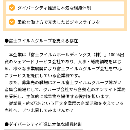
ダイバーシティ推進に本気な組織体制
IT・Web制作スキルを身につける就労移行支援サービス
柔軟な働き方で充実したビジネスライフを
ソーシャルファームサービス
●富士フイルムグループを支える存在
￣￣￣￣￣￣￣￣￣￣￣￣￣￣￣￣￣
しいたけ生産で実現する
本企業は『富士フイルムホールディングス（株）』100％出
新しい障害者雇用支援サービス
資のシェアードサービス会社であり、人事・総務領域をはじ
め、様々な事業展開により富士フイルムグループ会社を中心
にサービスを提供している企業様です。
また、募集先の職場はオール富士フイルムグループ障がい
ご利用ガイド
者集合職場として、グループ会社から各拠点のオンサイト業務
を受託し、主体的に成果物を提供する役割を担います。
従業員・約8万名という巨大企業群の企業活動を支えている
法人向けページ
当社へ、ぜひ応募してみませんか？
●ダイバーシティ推進に本気な組織体制