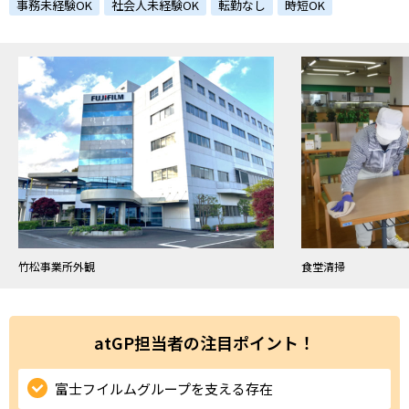
ハイスキルな障害者の転職支援サービス
事務未経験OK
社会人未経験OK
転勤なし
時短OK
就労移行支援サービス
就職・転職ノウハウ
障害のある新卒学生専門の就職エージェントサービス
お問い合わせ・よくある質問
求人検索・スカウトサービス
お問い合わせ
障害者専門の求人検索・スカウトサービス
よくある質問
竹松事業所外観
食堂清掃
採用をお考えの企業様はこちら
就労移行支援サービス
atGP担当者の注目ポイント！
メニューを閉じる
障害別専門支援の就労移行支援サービス
富士フイルムグループを支える存在