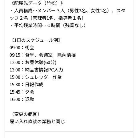
《配属先データ（竹松）》
・人員構成…メンバー３人（男性2名、女性1名）、スタ
ッフ２名（管理者1名、指導者１名）
・平均残業時間…０時間（残業なし）
【1日のスケジュール例】
09:00：朝会
09:15：食堂、会議室 除菌清掃
12:00：お昼休憩(60分)
13:00：納品書情報PC入力
15:00：シュレッダー作業
15:30：日報作成
15:45：夕会
16:00：退勤
（変更の範囲）
雇い入れ直後の業務と同じ