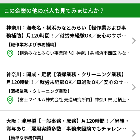
この企業の他の求人も見てみませんか？
神奈川：海老名・横浜みなとみらい【軽作業および事
務補助】月120時間！／就労未経験OK／安心のサポー
ト体制！／週休二日制／昇給・賞与あり／雇用実績多
【軽作業および事務補助】
数！
【横浜みなとみらい事業所内】神奈川県 横浜市西区 みなとみらい6-1 みなとみらい線 新高島駅から徒歩4分 JR線、相鉄線 横浜駅から徒歩12分
神奈川：開成・足柄【清掃業務・クリーニング業務】
月120時間！／就労未経験OK／車通勤OK／安心のサポ
ート体制！／駅から無料シャトルバスあり／昇給・賞
【清掃業務・クリーニング業務】
与あり／雇用実績多数！
【富士フイルム株式会社 先進研究所内】神奈川県 足柄上郡開成町 牛島５７７●電車でお越しになる場合小田急小田原線 開成駅より、富士フイルム先進研究所、宮台開発センター、富士フイルムビジネスイノベーション竹松事業所を循環する無料シャトルバスが出ておりますので、ご利用下さい。停留所は、西口ロータリー左側(スーパー：マックスバリュー)側にございます。バスには富士フイルムもしくは富士フイルムのロゴマークが付いております。●お車でお越しになる場合 [東名高速 大井松田インターチェンジより]インター料金所を出ましたら、南足柄市方面へ直進、吉田島交差点(マクドナルドがございます)を左折していただき、開成駅を過ぎて直ぐの交差点を右折、暫くすると右手にございます。
大阪：淀屋橋【一般事務・庶務】月120時間！／昇給・
賞与あり／雇用実績多数／事務未経験でもチャレンジ
ください！
【簡単な事務作業】