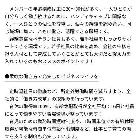
メニューを閉じる
￣￣￣￣￣￣￣￣￣￣￣￣￣￣￣￣￣￣
メンバーの年齢構成は主に20～30代が多く、一人ひとりが
自分らしく働き続けるために、ハンディキャップに関係な
く、一人ひとりの個性を尊重し、個々の経験を認め合い、同
じ職場に集い、ともに働き、活躍できる職場です。
経験豊富なベテラン社員も多く、若手社員をしっかりサポ
ートできる環境です。若手社員の比率を高め、会社の中核を
担う人材として育成していくことがとても大切だと捉え力を
入れているのもおススメのポイントです！
●柔軟な働き方で充実したビジネスライフを
￣￣￣￣￣￣￣￣￣￣￣￣￣￣￣￣￣￣￣￣
定時退社日の徹底など、所定外労働時間を減らすよう、全
社的に「働き方改革」の取組みを行っています。
育休の取得率100％、有給休暇取得が全社平均で16日と社員
にとって働きやすい職場環境が整っています！
育児のための勤務時間短縮制度や、1時間単位での有給休暇
取得が可能な時間単位有給休暇制度など、仕事と子育ての両
立を支える制度も充実しています。