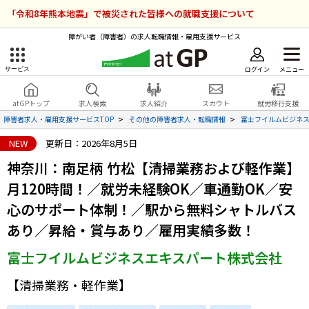
「令和8年熊本地震」で被災された皆様への就職支援について
障がい者（障害者）の求人転職情報・雇用支援サービス
ログイン
メニュー
サービス
障害者雇用のアットジーピー
ログイン
会員登録
atGPトップ
求人検索
求人紹介
スカウト
就労移行支援
無料
サービスラインナップ
障害者求人・雇用支援サービスTOP
その他の障害者求人・転職情報
富士フイルムビジネ
NEW
更新日：2026年8月5日
atGPトップ
就転職支援サービス
神奈川：南足柄 竹松【清掃業務および軽作業】
障害者専門の就転職支援サービス
月120時間！／就労未経験OK／車通勤OK／安
各種サービス
心のサポート体制！／駅から無料シャトルバス
求人を検索する
あり／昇給・賞与あり／雇用実績多数！
障害者アスリート専門の就転職支援サービス
富士フイルムビジネスエキスパート株式会社
求人を紹介してもらう
【清掃業務・軽作業】
スカウトを受ける