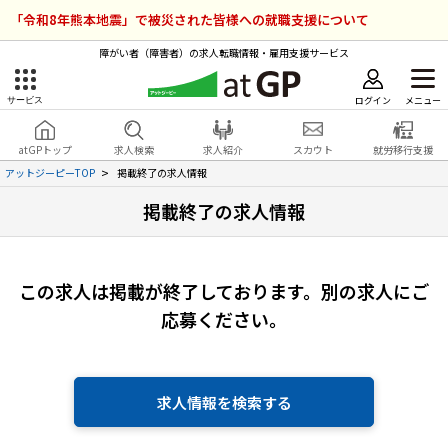
「令和8年熊本地震」で被災された皆様への就職支援について
障がい者（障害者）の求人転職情報・雇用支援サービス
ログイン
メニュー
サービス
障害者雇用のアットジーピー
ログイン
会員登録
atGPトップ
求人検索
求人紹介
スカウト
就労移行支援
無料
サービスラインナップ
アットジーピーTOP
掲載終了の求人情報
掲載終了の求人情報
atGPトップ
就転職支援サービス
障害者専門の就転職支援サービス
各種サービス
この求人は掲載が終了しております。
別の求人にご
応募ください。
求人を検索する
障害者アスリート専門の就転職支援サービス
求人を紹介してもらう
求人情報を検索する
スカウトを受ける