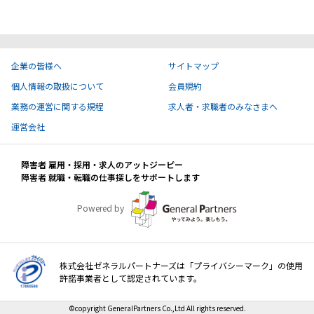
ハイスキルな障害者の転職支援サービス
就労移行支援サービス
就職・転職ノウハウ
企業の皆様へ
サイトマップ
障害のある新卒学生専門の就職エージェントサービス
個人情報の取扱について
会員規約
お問い合わせ・よくある質問
業務の運営に関する規程
求人者・求職者のみなさまへ
運営会社
求人検索・スカウトサービス
お問い合わせ
障害者 雇用・採用・求人のアットジーピー
障害者専門の求人検索・スカウトサービス
障害者 就職・転職の仕事探しをサポートします
よくある質問
Powered by
採用をお考えの企業様はこちら
就労移行支援サービス
株式会社ゼネラルパートナーズは「プライバシーマーク」の使用
メニューを閉じる
障害別専門支援の就労移行支援サービス
許諾事業者として認定されています。
©copyright GeneralPartners Co.,Ltd All rights reserved.