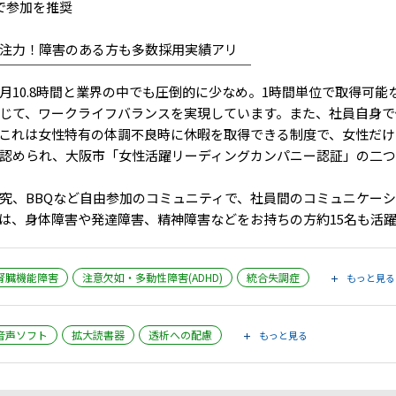
で参加を推奨
注力！障害のある方も多数採用実績アリ
￣￣￣￣￣￣￣￣￣￣￣￣￣￣￣￣￣￣￣
10.8時間と業界の中でも圧倒的に少なめ。1時間単位で取得可能な
じて、ワークライフバランスを実現しています。また、社員自身で
これは女性特有の体調不良時に休暇を取得できる制度で、女性だけ
認められ、大阪市「女性活躍リーディングカンパニー認証」の二つ
、BBQなど自由参加のコミュニティで、社員間のコミュニケー
は、身体障害や発達障害、精神障害などをお持ちの方約15名も活
腎臓機能障害
注意欠如・多動性障害(ADHD)
統合失調症
もっと見る
音声ソフト
拡大読書器
透析への配慮
もっと見る