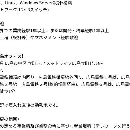
x、Linux、Windows Server設計/構築
トワーク(L2/L3スイッチ)
迎
業界での業務経験1年以上、または開発・構築経験1年以上
工程（設計等）やマネジメント経験歓迎
島オフィス】
県 広島市中区 立町2-27 メットライフ広島立町ビル9F
り：
電鉄循環線内回り、広島電鉄循環線外回り、広島電鉄１号線、広島
鉄２号線、広島電鉄２号線(的場町経由)、広島電鉄６号線、広島電鉄
徒歩1分
記は雇入れ直後の勤務地です。
更の範囲）
の定める事業所及び業務命令に基づく就業場所（テレワークを行