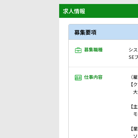
求人情報
募集要項
募集職種
シス
SE
仕事内容
（雇
【ク
大手
【主
モ
【業
ソ