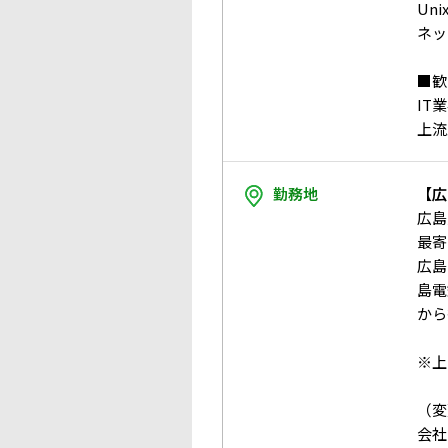
Uni
ネッ
■歓
IT
上流
勤務地
【広
広島
最寄
広島
島電
から
※上
（変
会社