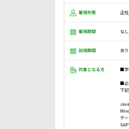
雇用形態
正社
雇用期間
なし
試用期間
あり
対象となる方
■学
■必
下記
Jav
Win
データ
SA