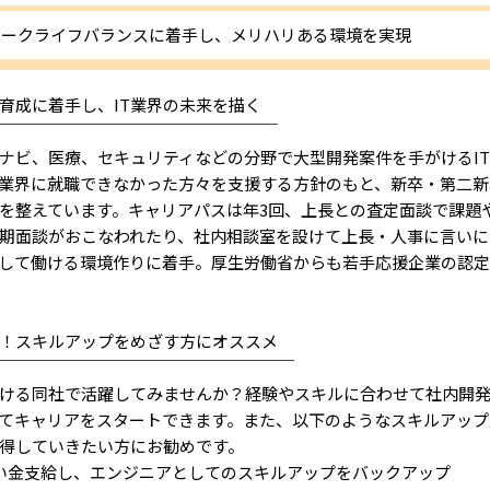
。ワークライフバランスに着手し、メリハリある環境を実現
育成に着手し、IT業界の未来を描く
￣￣￣￣￣￣￣￣￣￣￣￣￣￣￣￣￣
ビ、医療、セキュリティなどの分野で大型開発案件を手がけるIT
T業界に就職できなかった方々を支援する方針のもと、新卒・第二
を整えています。キャリアパスは年3回、上長との査定面談で課題
期面談がおこなわれたり、社内相談室を設けて上長・人事に言いに
して働ける環境作りに着手。厚生労働省からも若手応援企業の認
！スキルアップをめざす方にオススメ
￣￣￣￣￣￣￣￣￣￣￣￣￣￣￣￣￣￣
ける同社で活躍してみませんか？経験やスキルに合わせて社内開発
てキャリアをスタートできます。また、以下のようなスキルアップ
得していきたい方にお勧めです。
い金支給し、エンジニアとしてのスキルアップをバックアップ