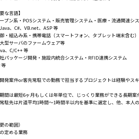
要な言語】
ープン系・POSシステム・販売管理システム・医療・流通関連シ
Java、C#、VB.net、ASP 等
御・組込み系・携帯電話（スマートフォン、タブレット端末含む
大型サーバのファームウェア等
va、C/C++ 等
社パッケージ開発・施設内統合システム・RFID連携システム
 等
開発案件or客先常駐での勤務で担当するプロジェクトは経験やス
期間は最短6ヶ月もしくは年単位で、じっくり業務ができる長期案
常駐先は片道平均1時間〜1時間半以内を基準に選定し、他、本人
更の範囲）
の定める業務