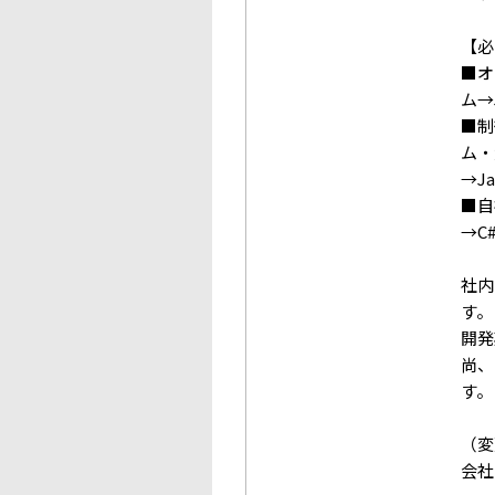
【必
■オ
ム→
■制
ム・
→Ja
■自
→C#
社内
す。
開発
尚、
す。
（変
会社