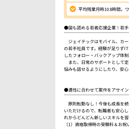
平均残業月時10.8時間
●国も認める若者応援企業！若手
￣￣￣￣￣￣￣￣￣￣￣￣￣￣￣
ジェイテックはモバイル、カーナ
の若手社員です。経験が足りずI
したフォロー・バックアップ体制
また、日常のサポートとして定
悩みも話せるようにしたり、安心
●適性に合わせて案件をアサイン
￣￣￣￣￣￣￣￣￣￣￣￣￣￣￣
原則転勤なし！今後も成長を続
いただけるので、転職者も安心し
れからどんどん新しいスキルを習
（1）資格取得時の受験料＆お祝