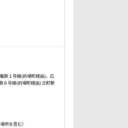
電鉄１号線(的場町経由)、広
６号線(的場町経由) 立町駅
う場所を含む）