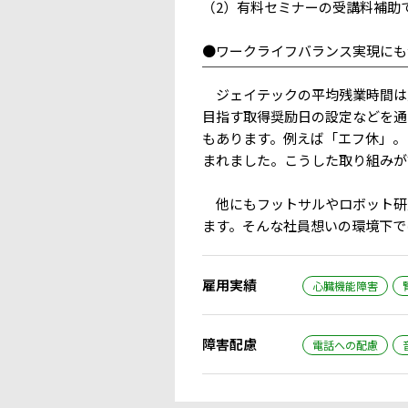
（2）有料セミナーの受講料補助
●ワークライフバランス実現にも
￣￣￣￣￣￣￣￣￣￣￣￣￣￣￣
ジェイテックの平均残業時間は月
目指す取得奨励日の設定などを通
もあります。例えば「エフ休」。
まれました。こうした取り組みが
他にもフットサルやロボット研究
ます。そんな社員想いの環境下で
雇用実績
心臓機能障害
障害配慮
電話への配慮