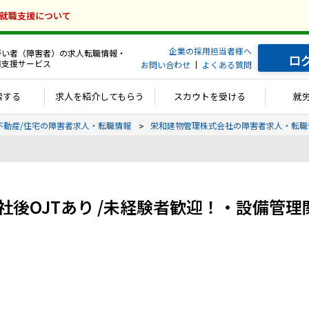
の就職支援について
企業の採用担当者様へ
がい者（障害者）の求人転職情報・
ロ
用支援サービス
お問い合わせ
よくある質問
索する
求人を紹介してもらう
スカウトを受ける
就
不動産/住宅の障害者求人・転職情報
栄和建物管理株式会社の障害者求人・転職
社後OJTあり /未経験者歓迎！・設備管