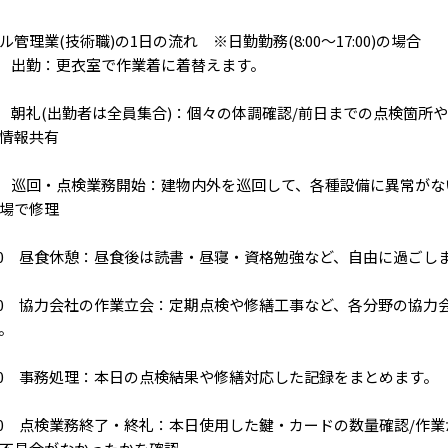
ル管理業(技術職)の1日の流れ ※日勤勤務(8:00～17:00)の場合
45 出勤：更衣室で作業着に着替えます。
00 朝礼(出勤者は全員集合)：個々の体調確認/前日までの点検箇
情報共有
30 巡回・点検業務開始：建物内外を巡回して、各種設備に異常がな
場で修理
:00 昼食休憩：昼食後は読書・昼寝・資格勉強など、自由に過ごし
:00 協力会社の作業立会：定期点検や修繕工事など、各分野の協
。
:00 事務処理：本日の点検結果や修繕対応した記録をまとめます。
:30 点検業務終了・終礼：本日使用した鍵・カードの数量確認/作