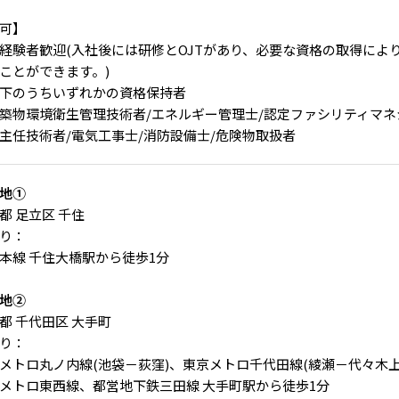
可】
経験者歓迎(入社後には研修とOJTがあり、必要な資格の取得によ
ことができます。)
下のうちいずれかの資格保持者
物環境衛生管理技術者/エネルギー管理士/認定ファシリティマネジ
主任技術者/電気工事士/消防設備士/危険物取扱者
地①
都 足立区 千住
り：
本線 千住大橋駅から徒歩1分
地②
都 千代田区 大手町
り：
メトロ丸ノ内線(池袋－荻窪)、東京メトロ千代田線(綾瀬－代々木
メトロ東西線、都営地下鉄三田線 大手町駅から徒歩1分