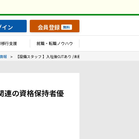
グイン
会員登録
無料
労移行支援
就職・転職ノウハウ
情報
【設備スタッフ 】入社後OJTあり /未経験者歓迎！・設備管理関連の資格
理関連の資格保持者優