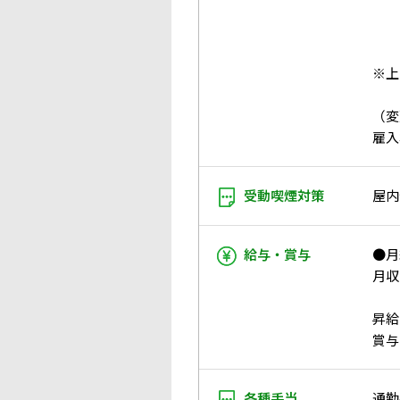
※上
（変
雇入
受動喫煙対策
屋内
給与・賞与
●月
月収：
昇給
賞与
各種手当
通勤