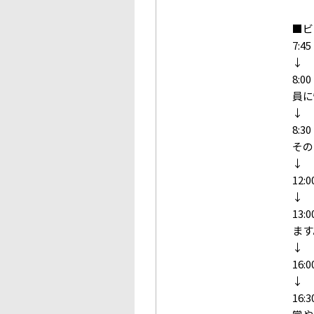
■ビ
7:
↓
8:
員に
↓
8:
その
↓
12
↓
13
ます
↓
16
↓
16