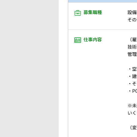
募集職種
設備
その
仕事内容
（雇
技術
管理
・空
・建
・そ
・P
※未
いく
（変