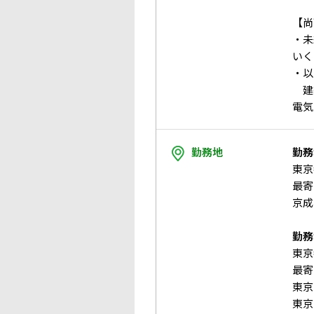
【尚
・未
いく
・以
建築
電気
勤務地
勤務
東京
最寄
京成
勤務
東京
最寄
東京
東京