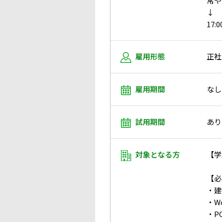
常や
↓
17
雇用形態
正社
雇用期間
なし
試用期間
あり
対象となる方
【学
【必
・建
・W
・P