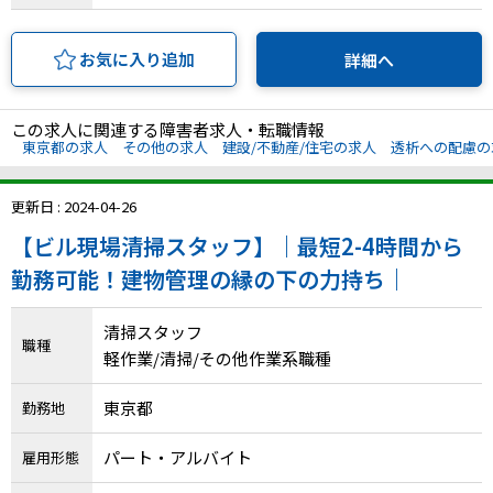
IT・Web制作スキルを身につける就労移行支援サービス
お気に入り追加
詳細へ
この求人に関連する障害者求人・転職情報
ソーシャルファームサービス
東京都の求人
その他の求人
建設/不動産/住宅の求人
透析への配慮の
しいたけ生産で実現する
更新日 : 2024-04-26
新しい障害者雇用支援サービス
【ビル現場清掃スタッフ】｜最短2-4時間から
勤務可能！建物管理の縁の下の力持ち｜
清掃スタッフ
ご利用ガイド
職種
軽作業/清掃/その他作業系職種
法人向けページ
東京都
勤務地
パート・アルバイト
雇用形態