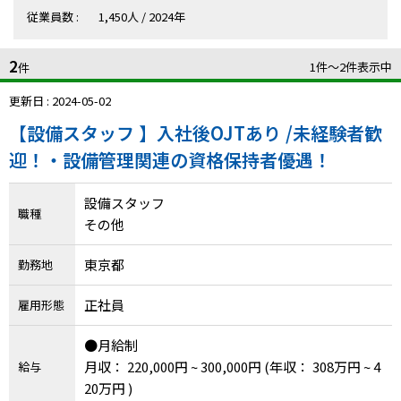
ハイスキルな障害者の転職支援サービス
従業員数 :
1,450人 / 2024年
就労移行支援サービス
2
1件〜2件表示中
件
就職・転職ノウハウ
障害のある新卒学生専門の就職エージェントサービス
更新日 : 2024-05-02
【設備スタッフ 】入社後OJTあり /未経験者歓
お問い合わせ・よくある質問
迎！・設備管理関連の資格保持者優遇！
求人検索・スカウトサービス
お問い合わせ
設備スタッフ
職種
障害者専門の求人検索・スカウトサービス
その他
よくある質問
東京都
勤務地
採用をお考えの企業様はこちら
就労移行支援サービス
正社員
雇用形態
メニューを閉じる
●月給制
障害別専門支援の就労移行支援サービス
月収： 220,000円 ~ 300,000円
(年収： 308万円 ~ 4
給与
20万円 )