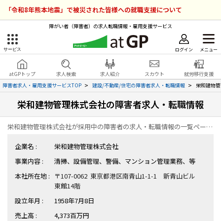
「令和8年熊本地震」で被災された皆様への就職支援について
障がい者（障害者）の求人転職情報・雇用支援サービス
ログイン
メニュー
サービス
障害者雇用のアットジーピー
ログイン
会員登録
atGPトップ
求人検索
求人紹介
スカウト
就労移行支援
無料
サービスラインナップ
障害者求人・雇用支援サービスTOP
建設/不動産/住宅の障害者求人・転職情報
栄和建物管
栄和建物管理株式会社の障害者求人・転職情報
atGPトップ
就転職支援サービス
栄和建物管理株式会社が採用中の障害者の求人・転職情報の一覧ページです。
障害者専門の就転職支援サービス
各種サービス
企業名 :
栄和建物管理株式会社
事業内容 :
清掃、設備管理、警備、マンション管理業務、等
求人を検索する
本社所在地 :
〒107-0062 東京都港区南青山1-1-1 新青山ビル
障害者アスリート専門の就転職支援サービス
東館14階
求人を紹介してもらう
設立年月 :
1958年7月8日
スカウトを受ける
売上高 :
4,373百万円