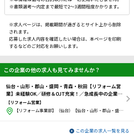
※書類選考～内定まで最短で2～3週間程度かかります。
※求人ページは、掲載期間が過ぎるとサイト上から削除
されます。
応募した求人内容を確認したい場合は、本ページを印刷
するなどのご対応をお願いします。
この企業の他の求人も見てみませんか？
仙台・山形・郡山・盛岡・青森・秋田【リフォーム営
業】未経験OK／研修＆OJT充実！／急成長中の企業
で、人とかかわる"仕事"の楽しさを感じられる！
【リフォーム営業】
【リフォーム事業部】（仙台）【仙台・山形・郡山・盛岡・青森・秋田のいずれかの支店】※希望勤務地を考慮宮城県 仙台市宮城野区 日の出町3-7-13
この企業の求人一覧を見る