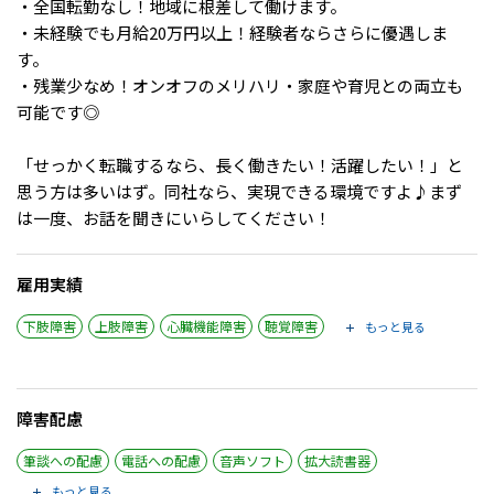
・全国転勤なし！地域に根差して働けます。
・未経験でも月給20万円以上！経験者ならさらに優遇しま
す。
・残業少なめ！オンオフのメリハリ・家庭や育児との両立も
可能です◎
「せっかく転職するなら、長く働きたい！活躍したい！」と
思う方は多いはず。同社なら、実現できる環境ですよ♪まず
は一度、お話を聞きにいらしてください！
雇用実績
下肢障害
上肢障害
心臓機能障害
聴覚障害
もっと見る
障害配慮
筆談への配慮
電話への配慮
音声ソフト
拡大読書器
もっと見る