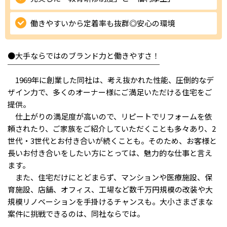
IT・Web制作スキルを身につける就労移行支援サービス
働きやすいから定着率も抜群◎安心の環境
●大手ならではのブランド力と働きやすさ！
ソーシャルファームサービス
￣￣￣￣￣￣￣￣￣￣￣￣￣￣￣￣￣￣￣￣
1969年に創業した同社は、考え抜かれた性能、圧倒的なデ
しいたけ生産で実現する
ザイン力で、多くのオーナー様にご満足いただける住宅をご
新しい障害者雇用支援サービス
提供。
仕上がりの満足度が高いので、リピートでリフォームを依
頼されたり、ご家族をご紹介していただくことも多々あり、2
世代・3世代とお付き合いが続くことも。そのため、お客様と
長いお付き合いをしたい方にとっては、魅力的な仕事と言え
ご利用ガイド
ます。
また、住宅だけにとどまらず、マンションや医療施設、保
法人向けページ
育施設、店舗、オフィス、工場など数千万円規模の改装や大
規模リノベーションを手掛けるチャンスも。大小さまざまな
案件に挑戦できるのは、同社ならでは。