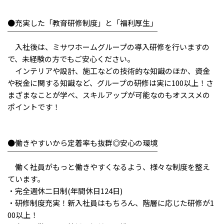
メニューを閉じる
●充実した「教育研修制度」と「福利厚生」
￣￣￣￣￣￣￣￣￣￣￣￣￣￣￣￣￣￣￣￣
入社後は、ミサワホームグループの導入研修を行いますの
で、未経験の方でもご安心ください。
インテリアや設計、施工などの技術的な知識のほか、資金
や税金に関する知識など、グループの研修は実に100以上！さ
まざまなことが学べ、スキルアップが可能なのもオススメの
ポイントです！
●働きやすいから定着率も抜群◎安心の環境
￣￣￣￣￣￣￣￣￣￣￣￣￣￣￣￣￣￣￣￣
働く社員がもっと働きやすくなるよう、様々な制度を整え
ています。
・完全週休二日制(年間休日124日)
・研修制度充実！新入社員はもちろん、階層に応じた研修が1
00以上！