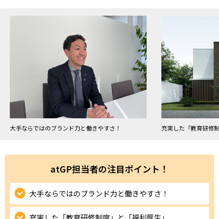
ハイスキルな障害者の転職支援サービス
就労移行支援サービス
就職・転職ノウハウ
障害のある新卒学生専門の就職エージェントサービス
お問い合わせ・よくある質問
求人検索・スカウトサービス
お問い合わせ
障害者専門の求人検索・スカウトサービス
よくある質問
大手ならではのブランド力と働きやすさ！
充実した「教育研修
採用をお考えの企業様はこちら
就労移行支援サービス
atGP担当者の注目ポイント！
メニューを閉じる
障害別専門支援の就労移行支援サービス
大手ならではのブランド力と働きやすさ！
充実した「教育研修制度」と「福利厚生」