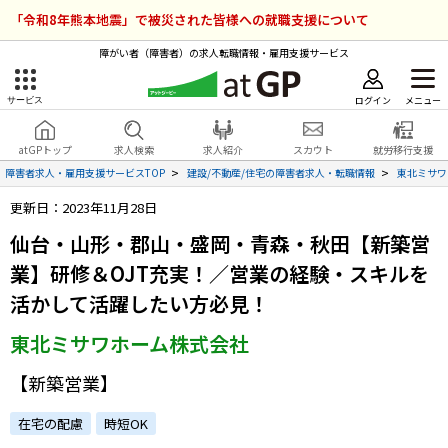
「令和8年熊本地震」で被災された皆様への就職支援について
障がい者（障害者）の求人転職情報・雇用支援サービス
ログイン
メニュー
サービス
障害者雇用のアットジーピー
ログイン
会員登録
atGPトップ
求人検索
求人紹介
スカウト
就労移行支援
無料
サービスラインナップ
障害者求人・雇用支援サービスTOP
建設/不動産/住宅の障害者求人・転職情報
東北ミサワ
更新日：2023年11月28日
atGPトップ
就転職支援サービス
仙台・山形・郡山・盛岡・青森・秋田【新築営
障害者専門の就転職支援サービス
業】研修＆OJT充実！／営業の経験・スキルを
各種サービス
活かして活躍したい方必見！
求人を検索する
東北ミサワホーム株式会社
障害者アスリート専門の就転職支援サービス
求人を紹介してもらう
【新築営業】
在宅の配慮
時短OK
スカウトを受ける