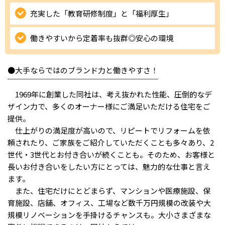
充実した「教育研修制度」と「福利厚生」
IT・Web制作スキルを身につける就労移行支援サービス
働きやすいから定着率も抜群◎安心の環境
ソーシャルファームサービス
●大手ならではのブランド力と働きやすさ！
￣￣￣￣￣￣￣￣￣￣￣￣￣￣￣￣￣￣￣￣
しいたけ生産で実現する
1969年に創業した同社は、考え抜かれた性能、圧倒的なデ
新しい障害者雇用支援サービス
ザイン力で、多くのオーナー様にご満足いただける住宅をご
提供。
仕上がりの満足度が高いので、リピートでリフォームを依
頼されたり、ご家族をご紹介していただくことも多々あり、2
ご利用ガイド
世代・3世代とお付き合いが続くことも。そのため、お客様と
長いお付き合いをしたい方にとっては、魅力的な仕事と言え
ます。
法人向けページ
また、住宅だけにとどまらず、マンションや医療施設、保
育施設、店舗、オフィス、工場など数千万円規模の改装や大
規模リノベーションを手掛けるチャンスも。大小さまざまな