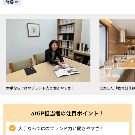
ハイスキルな障害者の転職支援サービス
時短OK
就労移行支援サービス
就職・転職ノウハウ
障害のある新卒学生専門の就職エージェントサービス
お問い合わせ・よくある質問
求人検索・スカウトサービス
お問い合わせ
障害者専門の求人検索・スカウトサービス
よくある質問
大手ならではのブランド力と働きやすさ！
充実した「教育研修
採用をお考えの企業様はこちら
就労移行支援サービス
atGP担当者の注目ポイント！
メニューを閉じる
障害別専門支援の就労移行支援サービス
大手ならではのブランド力と働きやすさ！