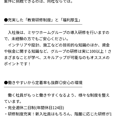
メニューを閉じる
案件に挑戦できるのは、同社ならでは。
●充実した「教育研修制度」と「福利厚生」
￣￣￣￣￣￣￣￣￣￣￣￣￣￣￣￣￣￣￣￣
入社後は、ミサワホームグループの導入研修を行いますの
で、未経験の方でもご安心ください。
インテリアや設計、施工などの技術的な知識のほか、資金
や税金に関する知識など、グループの研修は実に100以上！さ
まざまなことが学べ、スキルアップが可能なのもオススメの
ポイントです！
●働きやすいから定着率も抜群◎安心の環境
￣￣￣￣￣￣￣￣￣￣￣￣￣￣￣￣￣￣￣￣
働く社員がもっと働きやすくなるよう、様々な制度を整え
ています。
・完全週休二日制(年間休日124日)
・研修制度充実！新入社員はもちろん、階層に応じた研修が1