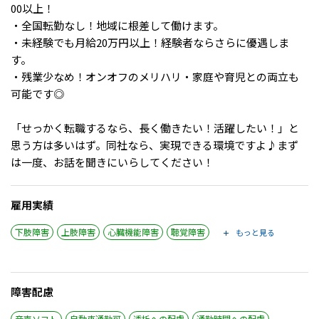
00以上！
・全国転勤なし！地域に根差して働けます。
・未経験でも月給20万円以上！経験者ならさらに優遇しま
す。
・残業少なめ！オンオフのメリハリ・家庭や育児との両立も
可能です◎
「せっかく転職するなら、長く働きたい！活躍したい！」と
思う方は多いはず。同社なら、実現できる環境ですよ♪まず
は一度、お話を聞きにいらしてください！
雇用実績
下肢障害
上肢障害
心臓機能障害
聴覚障害
もっと見る
障害配慮
音声ソフト
自動車通勤可
透析への配慮
通勤時間への配慮