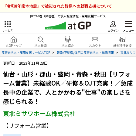
「令和8年熊本地震」で被災された皆様への就職支援について
障がい者（障害者）の求人転職情報・雇用支援サービス
ログイン
メニュー
サービス
障害者雇用のアットジーピー
ログイン
会員登録
atGPトップ
求人検索
求人紹介
スカウト
就労移行支援
無料
サービスラインナップ
障害者求人・雇用支援サービスTOP
建設/不動産/住宅の障害者求人・転職情報
東北ミサワ
更新日：2023年11月28日
atGPトップ
就転職支援サービス
仙台・山形・郡山・盛岡・青森・秋田【リフォ
障害者専門の就転職支援サービス
ーム営業】未経験OK／研修＆OJT充実！／急成
各種サービス
長中の企業で、人とかかわる"仕事"の楽しさを
求人を検索する
感じられる！
障害者アスリート専門の就転職支援サービス
東北ミサワホーム株式会社
求人を紹介してもらう
【リフォーム営業】
スカウトを受ける