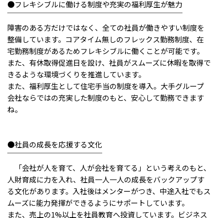
メニューを閉じる
●フレキシブルに働ける制度や充実の福利厚生が魅力
￣￣￣￣￣￣￣￣￣￣￣￣￣￣￣￣￣￣￣￣￣￣￣￣
障害のある方だけではなく、全ての社員が働きやすい制度を
整備しています。コアタイム無しのフレックス勤務制度、在
宅勤務制度があるためフレキシブルに働くことが可能です。
また、有休取得促進日を設け、社員がスムーズに休暇を取得で
きるような環境づくりを推進しています。
また、福利厚生として住宅手当の制度を導入。大手グループ
会社ならではの充実した制度のもと、安心して勤務できます
ね。
●社員の成長を応援する文化
￣￣￣￣￣￣￣￣￣￣￣￣￣
「会社が人を育て、人が会社を育てる」という考えのもと、
人財育成に力を入れ、社員一人一人の成長をバックアップす
る文化があります。入社後はメンターがつき、中途入社でもス
ムーズに能力発揮ができるようにサポートしています。
また、売上の1%以上を社員教育へ投資しています。ビジネス