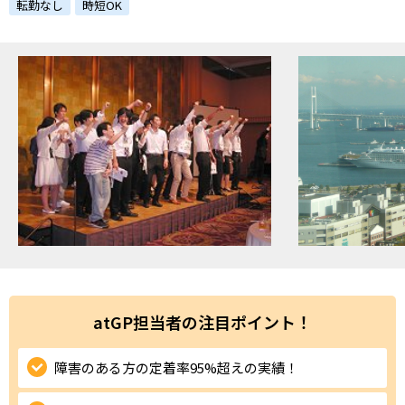
ハイスキルな障害者の転職支援サービス
転勤なし
時短OK
就労移行支援サービス
就職・転職ノウハウ
障害のある新卒学生専門の就職エージェントサービス
お問い合わせ・よくある質問
求人検索・スカウトサービス
お問い合わせ
障害者専門の求人検索・スカウトサービス
よくある質問
採用をお考えの企業様はこちら
就労移行支援サービス
atGP担当者の注目ポイント！
メニューを閉じる
障害別専門支援の就労移行支援サービス
障害のある方の定着率95%超えの実績！