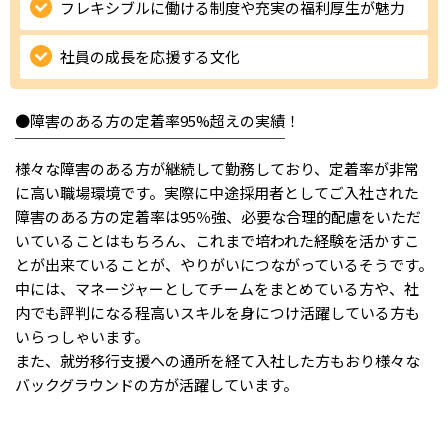
フレキシブルに働ける制度や充実の福利厚生が魅力
IT・Web制作スキルを身につける就労移行支援サービス
社員の成長を応援する文化
●障害のある方の定着率95%超えの実績！
ソーシャルファームサービス
￣￣￣￣￣￣￣￣￣￣￣￣￣￣￣￣￣￣
様々な障害のある方が継続して勤務しており、定着率が非常
しいたけ生産で実現する
新しい障害者雇用支援サービス
に高い職場環境です。実際に中途採用者としてご入社された
障害のある方の定着率は95％強、必要な合理的配慮をいただ
いていることはもちろん、これまで培われた経験を活かすこ
とが出来ていることが、やりがいにつながっているそうです。
中には、マネージャーとしてチームをまとめている方や、社
ご利用ガイド
内でも評判になる程高いスキルを身につけ活躍している方も
いらっしゃいます。
また、就労移行支援への通所を経て入社した方もおり様々な
法人向けページ
バックグラウンドの方が活躍しています。