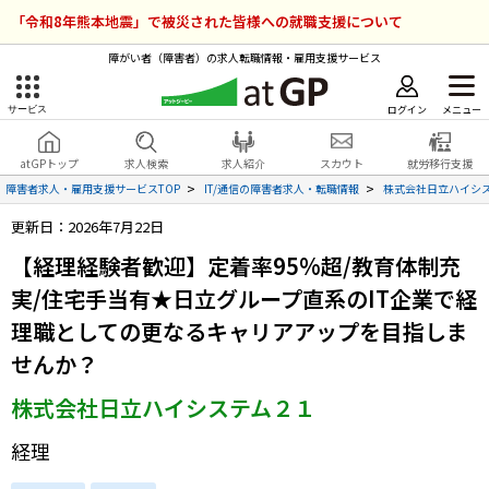
「令和8年熊本地震」で被災された皆様への就職支援について
障がい者（障害者）の求人転職情報・雇用支援サービス
ログイン
メニュー
サービス
障害者雇用のアットジーピー
ログイン
会員登録
atGPトップ
求人検索
求人紹介
スカウト
就労移行支援
無料
サービスラインナップ
障害者求人・雇用支援サービスTOP
IT/通信の障害者求人・転職情報
株式会社日立ハイシ
更新日：2026年7月22日
atGPトップ
就転職支援サービス
【経理経験者歓迎】定着率95%超/教育体制充
障害者専門の就転職支援サービス
実/住宅手当有★日立グループ直系のIT企業で経
各種サービス
理職としての更なるキャリアアップを目指しま
求人を検索する
せんか？
障害者アスリート専門の就転職支援サービス
株式会社日立ハイシステム２１
求人を紹介してもらう
経理
スカウトを受ける