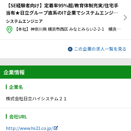
【SE経験者向け】定着率95%超/教育体制充実/住宅手
当有★日立グループ直系のIT企業でシステムエンジニ
アとしての更なるキャリアアップを目指しませんか？
システムエンジニア
【本社】神奈川県 横浜市西区 みなとみらい2-2-1 横浜ランドマークタワー30階
この企業の求人一覧を見る
企業情報
企業名
株式会社日立ハイシステム２１
会社URL
http://www.hs21.co.jp/