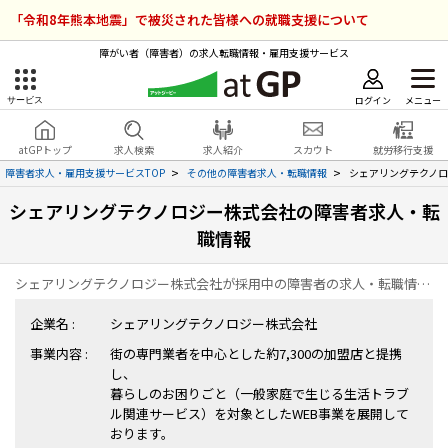
「令和8年熊本地震」で被災された皆様への就職支援について
障がい者（障害者）の求人転職情報・雇用支援サービス
ログイン
メニュー
サービス
障害者雇用のアットジーピー
ログイン
会員登録
atGPトップ
求人検索
求人紹介
スカウト
就労移行支援
無料
サービスラインナップ
障害者求人・雇用支援サービスTOP
その他の障害者求人・転職情報
シェアリングテクノ
シェアリングテクノロジー株式会社の障害者求人・転
atGPトップ
就転職支援サービス
職情報
障害者専門の就転職支援サービス
各種サービス
シェアリングテクノロジー株式会社が採用中の障害者の求人・転職情報の一覧ページです。
企業名 :
シェアリングテクノロジー株式会社
求人を検索する
事業内容 :
街の専門業者を中心とした約7,300の加盟店と提携
障害者アスリート専門の就転職支援サービス
し、
求人を紹介してもらう
暮らしのお困りごと（一般家庭で生じる生活トラブ
ル関連サービス）を対象としたWEB事業を展開して
スカウトを受ける
おります。