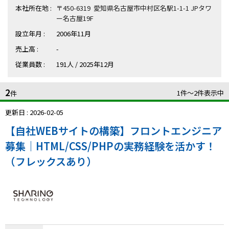
ハイスキルな障害者の転職支援サービス
本社所在地 :
〒450-6319 愛知県名古屋市中村区名駅1-1-1 JPタワ
就労移行支援サービス
ー名古屋19F
設立年月 :
2006年11月
就職・転職ノウハウ
売上高 :
-
障害のある新卒学生専門の就職エージェントサービス
従業員数 :
191人 / 2025年12月
お問い合わせ・よくある質問
2
1件〜2件表示中
件
求人検索・スカウトサービス
お問い合わせ
更新日 : 2026-02-05
障害者専門の求人検索・スカウトサービス
【自社WEBサイトの構築】フロントエンジニア
よくある質問
募集｜HTML/CSS/PHPの実務経験を活かす！
採用をお考えの企業様はこちら
（フレックスあり）
就労移行支援サービス
メニューを閉じる
障害別専門支援の就労移行支援サービス