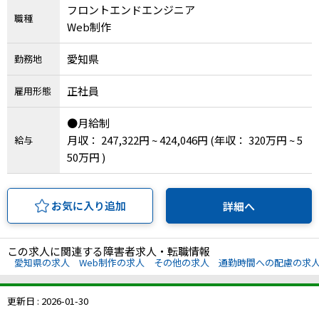
フロントエンドエンジニア
職種
IT・Web制作スキルを身につける就労移行支援サービス
Web制作
愛知県
勤務地
正社員
ソーシャルファームサービス
雇用形態
●月給制
しいたけ生産で実現する
新しい障害者雇用支援サービス
月収： 247,322円 ~ 424,046円
(年収： 320万円 ~ 5
給与
50万円 )
お気に入り追加
詳細へ
ご利用ガイド
この求人に関連する障害者求人・転職情報
愛知県の求人
Web制作の求人
その他の求人
通勤時間への配慮の求
法人向けページ
更新日 : 2026-01-30