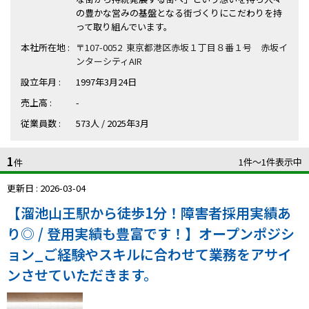
ハイスキルな障害者の転職支援サービス
の豊かな営みの基盤となる街づくりにこだわりを持
就労移行支援サービス
って取り組んでいます。
本社所在地 :
〒107-0052 東京都港区赤坂１丁目８番１号 赤坂イ
就職・転職ノウハウ
ンターシティAIR
障害のある新卒学生専門の就職エージェントサービス
設立年月 :
1997年3月24日
売上高 :
-
お問い合わせ・よくある質問
従業員数 :
573人 / 2025年3月
求人検索・スカウトサービス
お問い合わせ
1
1件〜1件表示中
件
障害者専門の求人検索・スカウトサービス
よくある質問
更新日 : 2026-03-04
【溜池山王駅から徒歩1分！障害者採用実績あ
採用をお考えの企業様はこちら
り◎ / 登用実績も豊富です！】オープンポジシ
就労移行支援サービス
ョン_ご経験やスキルに合わせて業務をアサイ
メニューを閉じる
障害別専門支援の就労移行支援サービス
ンさせていただきます。