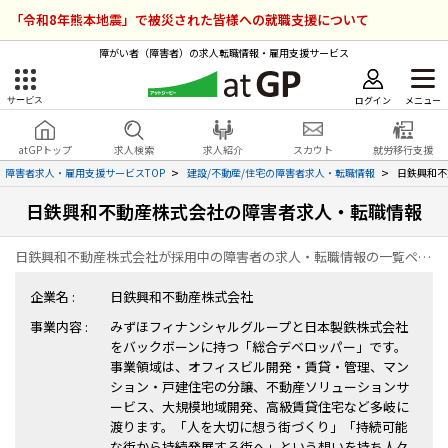
「令和8年熊本地震」で被災された皆様への就職支援について
障がい者（障害者）の求人転職情報・雇用支援サービス
ログイン
メニュー
サービス
障害者雇用のアットジーピー
ログイン
会員登録
atGPトップ
求人検索
求人紹介
スカウト
就労移行支援
無料
サービスラインナップ
障害者求人・雇用支援サービスTOP
建設/不動産/住宅の障害者求人・転職情報
日鉄興和不
日鉄興和不動産株式会社の障害者求人・転職情報
atGPトップ
就転職支援サービス
日鉄興和不動産株式会社が採用中の障害者の求人・転職情報の一覧ページです。
障害者専門の就転職支援サービス
各種サービス
企業名 :
日鉄興和不動産株式会社
事業内容 :
みずほフィナンシャルグループと日本製鉄株式会社
求人を検索する
をバックボーンに持つ「総合デベロッパー」です。
障害者アスリート専門の就転職支援サービス
事業領域は、オフィスビル開発・賃貸・管理、マン
求人を紹介してもらう
ション・戸建住宅の分譲、不動産ソリューションサ
ービス、大規模地域開発、高級賃貸住宅など多岐に
渡ります。「人を大切に想う街づくり」「持続可能
スカウトを受ける
な街から持続発展する街へ」という想いを持ち人々