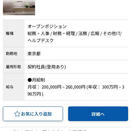
IT・Web制作スキルを身につける就労移行支援サービス
オープンポジション
総務・人事 / 財務・経理 / 法務 / 広報 / その他IT/
職種
ソーシャルファームサービス
ヘルプデスク
しいたけ生産で実現する
東京都
勤務地
新しい障害者雇用支援サービス
契約社員(登用あり)
雇用形態
●月給制
月収： 200,000円 ~ 260,000円
(年収： 300万円 ~ 3
給与
ご利用ガイド
90万円 )
法人向けページ
お気に入り追加
詳細へ