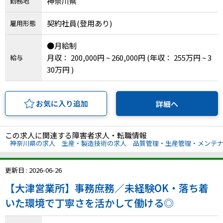
神奈川県
勤務地
IT・Web制作スキルを身につける就労移行支援サービス
契約社員(登用あり)
雇用形態
●月給制
月収： 200,000円 ~ 260,000円
(年収： 255万円 ~ 3
給与
ソーシャルファームサービス
30万円 )
しいたけ生産で実現する
新しい障害者雇用支援サービス
お気に入り追加
詳細へ
この求人に関連する障害者求人・転職情報
神奈川県の求人
生産・製造技術の求人
品質管理・生産管理・メンテ
ご利用ガイド
更新日 : 2026-06-26
法人向けページ
【大津営業所】事務庶務／未経験OK・落ち着
いた環境で丁寧さを活かして働ける◎