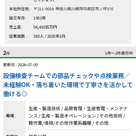
ハイスキルな障害者の転職支援サービス
本社所在地 :
〒211-0016 神奈川県川崎市中原区市ノ坪370
就労移行支援サービス
設立年月 :
1952年
就職・転職ノウハウ
売上高 :
56,430百万円
障害のある新卒学生専門の就職エージェントサービス
従業員数 :
383人 / 2025年3月
お問い合わせ・よくある質問
2
1件〜2件表示中
件
求人検索・スカウトサービス
お問い合わせ
更新日 : 2026-07-09
障害者専門の求人検索・スカウトサービス
設備検査チームでの部品チェックや点検業務／
よくある質問
未経験OK・落ち着いた環境で丁寧さを活かして
働ける◎
採用をお考えの企業様はこちら
就労移行支援サービス
生産・製造技術 / 品質管理・生産管理・メンテナ
ンス / 生産・製造オペレーション / その他技術 /
職種
メニューを閉じる
障害別専門支援の就労移行支援サービス
軽作業/清掃/その他作業系職種 / その他