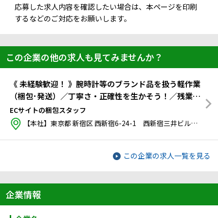
応募した求人内容を確認したい場合は、本ページを印刷
するなどのご対応をお願いします。
この企業の他の求人も見てみませんか？
《 未経験歓迎！ 》腕時計等のブランド品を扱う軽作業
（梱包･発送）／丁寧さ・正確性を生かそう！／残業な
し・服装自由／週4日×6時間～OK／土日休み可
ECサイトの梱包スタッフ
【本社】東京都 新宿区 西新宿6-24-1 西新宿三井ビルディング5階
この企業の求人一覧を見る
企業情報