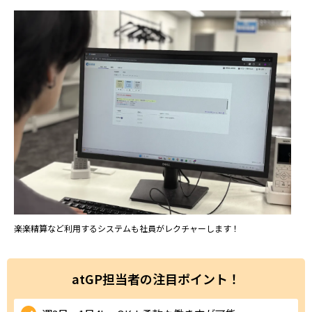
ハイスキルな障害者の転職支援サービス
就労移行支援サービス
就職・転職ノウハウ
障害のある新卒学生専門の就職エージェントサービス
お問い合わせ・よくある質問
求人検索・スカウトサービス
お問い合わせ
障害者専門の求人検索・スカウトサービス
よくある質問
採用をお考えの企業様はこちら
楽楽精算など利用するシステムも社員がレクチャーします！
就労移行支援サービス
メニューを閉じる
障害別専門支援の就労移行支援サービス
atGP担当者の注目ポイント！