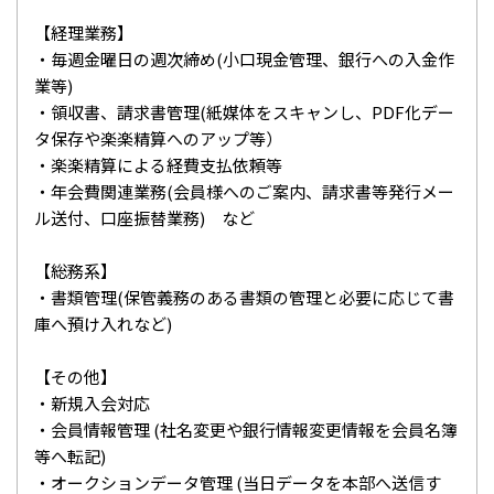
【経理業務】
・毎週金曜日の週次締め(小口現金管理、銀行への入金作
業等)
・領収書、請求書管理(紙媒体をスキャンし、PDF化デー
タ保存や楽楽精算へのアップ等）
・楽楽精算による経費支払依頼等
・年会費関連業務(会員様へのご案内、請求書等発行メー
ル送付、口座振替業務) など
【総務系】
・書類管理(保管義務のある書類の管理と必要に応じて書
庫へ預け入れなど)
【その他】
・新規入会対応
・会員情報管理 (社名変更や銀行情報変更情報を会員名簿
等へ転記)
・オークションデータ管理 (当日データを本部へ送信す