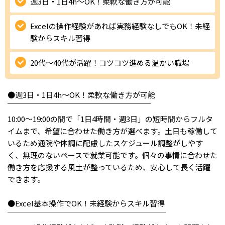
週3日・1日4h〜OK！柔軟な働き方が可能
IT・Web制作スキルを身につける就労移行支援サービス
Excelの操作経験があれば実務経験なしでもOK！未経
験からスキル習得
20代〜40代が活躍！コツコツ進める温かい職場
ソーシャルファームサービス
しいたけ生産で実現する
●週3日・1日4h〜OK！柔軟な働き方が可能
新しい障害者雇用支援サービス
￣￣￣￣￣￣￣￣￣￣￣￣￣￣￣￣￣￣￣
10:00〜19:00の間で「1日4時間・週3日」の短時間からフルタ
イムまで、希望に合わせた働き方が選べます。土日も稼働して
いるため通院や体調に配慮したスケジュール調整がしやす
ご利用ガイド
く、無理のないペースで就業可能です。個々の事情に合わせた
働き方を応援する風土が整っているため、安心して長く活躍
できます。
法人向けページ
●Excel基本操作でOK！未経験からスキル習得
￣￣￣￣￣￣￣￣￣￣￣￣￣￣￣￣￣￣￣￣￣