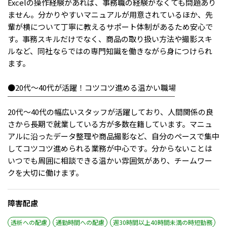
メニューを閉じる
Excelの操作経験があれば、事務職の経験がなくても問題あり
ません。分かりやすいマニュアルが用意されているほか、先
輩が横について丁寧に教えるサポート体制があるため安心で
す。事務スキルだけでなく、商品の取り扱い方法や撮影スキ
ルなど、同社ならではの専門知識を働きながら身につけられ
ます。
●20代〜40代が活躍！コツコツ進める温かい職場
￣￣￣￣￣￣￣￣￣￣￣￣￣￣￣￣￣￣￣￣￣￣
20代〜40代の幅広いスタッフが活躍しており、人間関係の良
さから長期で就業している方が多数在籍しています。マニュ
アルに沿ったデータ整理や商品撮影など、自分のペースで集中
してコツコツ進められる業務が中心です。分からないことは
いつでも周囲に相談できる温かい雰囲気があり、チームワー
クを大切に働けます。
障害配慮
透析への配慮
通勤時間への配慮
週30時間以上40時間未満の時短勤務