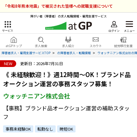
「令和8年熊本地震」で被災された皆様への就職支援について
障がい者（障害者）の求人転職情報・雇用支援サービス
ログイン
メニュー
サービス
障害者雇用のアットジーピー
ログイン
会員登録
atGPトップ
求人検索
求人紹介
スカウト
就労移行支援
無料
サービスラインナップ
障害者求人・雇用支援サービスTOP
の障害者求人・転職情報
ウォッチニアン株式会社の
NEW
更新日：2026年7月31日
atGPトップ
就転職支援サービス
《 未経験歓迎！》週12時間～OK！ブランド品
障害者専門の就転職支援サービス
オークション運営の事務スタッフ募集！
各種サービス
ウォッチニアン株式会社
求人を検索する
【事務】ブランド品オークション運営の補助スタッ
障害者アスリート専門の就転職支援サービス
フ
求人を紹介してもらう
事務未経験OK
転勤なし
時短OK
スカウトを受ける