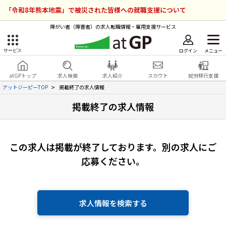
「令和8年熊本地震」で被災された皆様への就職支援について
障がい者（障害者）の求人転職情報・雇用支援サービス
ログイン
メニュー
サービス
障害者雇用のアットジーピー
ログイン
会員登録
atGPトップ
求人検索
求人紹介
スカウト
就労移行支援
無料
サービスラインナップ
アットジーピーTOP
掲載終了の求人情報
掲載終了の求人情報
atGPトップ
就転職支援サービス
障害者専門の就転職支援サービス
各種サービス
この求人は掲載が終了しております。
別の求人にご
応募ください。
求人を検索する
障害者アスリート専門の就転職支援サービス
求人を紹介してもらう
求人情報を検索する
スカウトを受ける