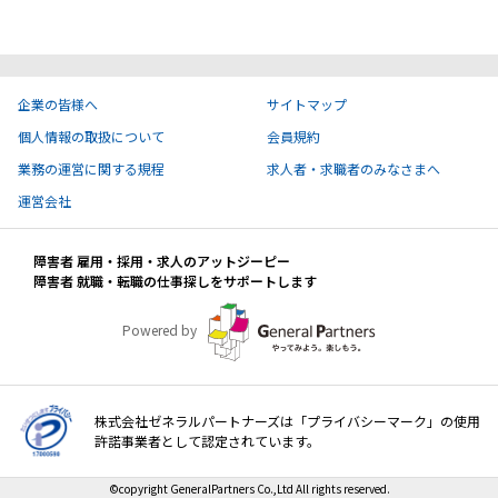
ハイスキルな障害者の転職支援サービス
就労移行支援サービス
就職・転職ノウハウ
企業の皆様へ
サイトマップ
障害のある新卒学生専門の就職エージェントサービス
個人情報の取扱について
会員規約
お問い合わせ・よくある質問
業務の運営に関する規程
求人者・求職者のみなさまへ
運営会社
求人検索・スカウトサービス
お問い合わせ
障害者 雇用・採用・求人のアットジーピー
障害者専門の求人検索・スカウトサービス
障害者 就職・転職の仕事探しをサポートします
よくある質問
Powered by
採用をお考えの企業様はこちら
就労移行支援サービス
株式会社ゼネラルパートナーズは「プライバシーマーク」の使用
メニューを閉じる
障害別専門支援の就労移行支援サービス
許諾事業者として認定されています。
©copyright GeneralPartners Co.,Ltd All rights reserved.