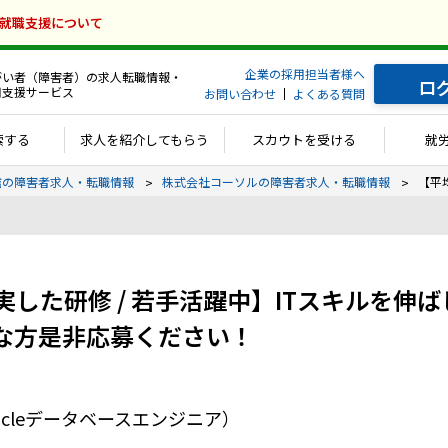
の就職支援について
企業の採用担当者様へ
がい者（障害者）の求人転職情報・
ロ
用支援サービス
お問い合わせ
よくある質問
索する
求人を紹介してもらう
スカウトを受ける
就
通信の障害者求人・転職情報
株式会社コーソルの障害者求人・転職情報
【平
充実した研修 / 若手活躍中】ITスキルを
な方是非応募ください！
cleデータベースエンジニア）