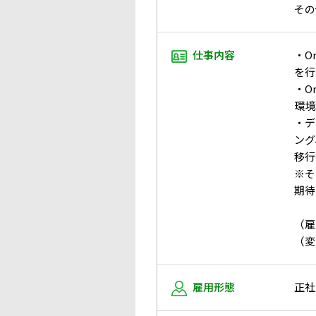
その
仕事内容
・O
を行
・O
環境
・デ
ング
移行
※そ
期待
（雇
（変
雇用形態
正社