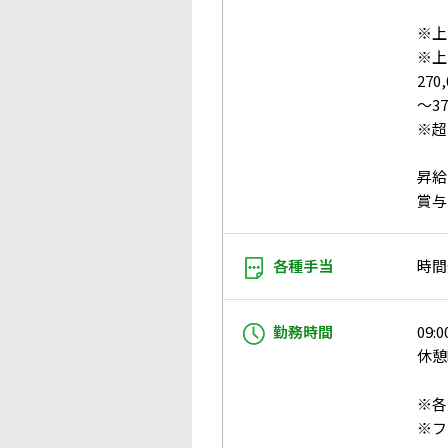
※上
※上
27
～3
※超
昇給
賞与
各種手当
時間
勤務時間
09:0
休憩
※各
※フ