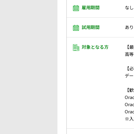
雇用期間
なし
試用期間
あり
対象となる方
【最
高等
【必
デー
【歓
Or
Or
Or
※入