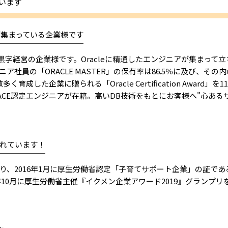
います
アが集まっている企業様です
￣￣￣￣￣￣￣￣￣￣￣
以上黒字経営の企業様です。Oracleに精通したエンジニアが集まっ
の「ORACLE MASTER」の保有率は86.5％に及び、その内の46％は
育成した企業に贈られる「Oracle Certification Award
leACE認定エンジニアが在籍。高いDB技術をもとにお客様へ"心あ
れています！
￣￣￣￣￣￣
り、2016年1月に厚生労働省認定「子育てサポート企業」の証で
年10月に厚生労働省主催『イクメン企業アワード2019』グランプリを