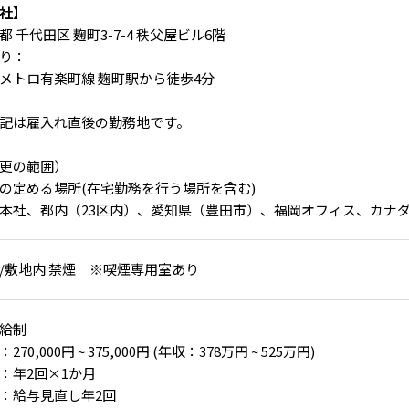
社】
都 千代田区 麹町3-7-4 秩父屋ビル6階
り：
メトロ有楽町線 麹町駅から徒歩4分
記は雇入れ直後の勤務地です。
更の範囲）
の定める場所(在宅勤務を行う場所を含む)
本社、都内（23区内）、愛知県（豊田市）、福岡オフィス、カナダ
/敷地内 禁煙 ※喫煙専用室あり
給制
270,000円 ~ 375,000円 (年収：378万円 ~ 525万円)
：年2回×1か月
：給与見直し年2回