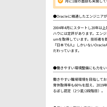
月に1度の面談も実施して
●Oracleに精通したエンジニ
￣￣￣￣￣￣￣￣￣￣￣￣￣￣￣
2004年4月にスタートし20年
ハウには定評があります。エンジニア社員
umを取得しています。技術者を数多く
『日本で6人』しかいないOrac
だわっています。
●働きやすい環境整備にも力をい
￣￣￣￣￣￣￣￣￣￣￣￣￣￣￣
働きやすい職場環境を目指してお
育休取得率も60％を超え、2019
るぼし認定（2つ星/2段階目）。