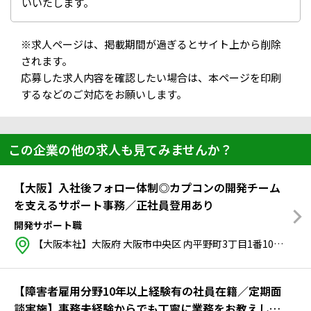
いいたします。
※求人ページは、掲載期間が過ぎるとサイト上から削除
されます。
応募した求人内容を確認したい場合は、本ページを印刷
するなどのご対応をお願いします。
この企業の他の求人も見てみませんか？
【大阪】入社後フォロー体制◎カプコンの開発チーム
を支えるサポート事務／正社員登用あり
開発サポート職
【大阪本社】大阪府 大阪市中央区 内平野町3丁目1番10号
最寄
【障害者雇用分野10年以上経験有の社員在籍／定期面
談実施】事務未経験からでも丁寧に業務をお教えしま