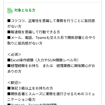
対象となる方
■コツコツ、正確性を意識して業務を行うことに抵抗感
がない方
■報連相を意識して行動できる方
■メール、電話、Teamsも交えた形で関係部署とのやり
取りに抵抗感がない方
＜必須＞
■Excel操作経験（入力やSUM関数レベル可）
■経理経験をお持ち または 経理業務に興味関心がお
ありの方
＜歓迎＞
■簿記３級以上をお持ちの方
■関係各署とスムーズに業務を進行させるためのコミュ
ニケーション能力
■Outlook、Teamsの操作経験