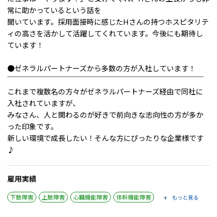
常に助かっているという話を
聞いています。採用面接時に感じたHさんの持つホスピタリテ
ィの高さを活かして活躍してくれています。今後にも期待し
ています！
●ゼネラルパートナーズから多数の方が入社しています！
￣￣￣￣￣￣￣￣￣￣￣￣￣￣￣￣￣￣￣￣￣￣￣￣￣￣￣
これまで複数名の方々がゼネラルパートナーズ経由で同社に
入社されていますが、
みなさん、人と関わるのが好きで前向きな志向性の方が多か
った印象です。
新しい環境で成長したい！そんな方にぴったりな企業様です
♪
雇用実績
下肢障害
上肢障害
心臓機能障害
体幹機能障害
もっと見る