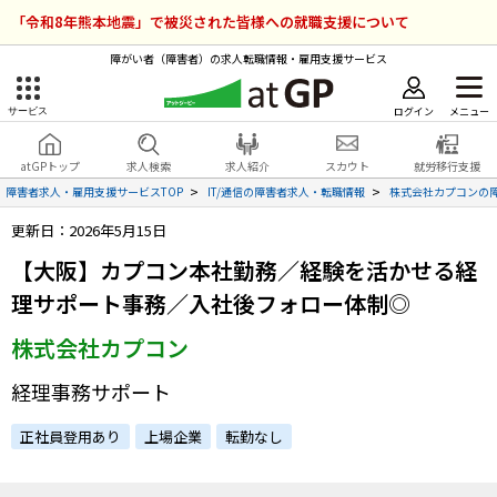
「令和8年熊本地震」で被災された皆様への就職支援について
障がい者（障害者）の求人転職情報・雇用支援サービス
ログイン
メニュー
サービス
障害者雇用のアットジーピー
ログイン
会員登録
atGPトップ
求人検索
求人紹介
スカウト
就労移行支援
無料
サービスラインナップ
障害者求人・雇用支援サービスTOP
IT/通信の障害者求人・転職情報
株式会社カプコンの
更新日：2026年5月15日
atGPトップ
就転職支援サービス
【大阪】カプコン本社勤務／経験を活かせる経
障害者専門の就転職支援サービス
理サポート事務／入社後フォロー体制◎
各種サービス
株式会社カプコン
求人を検索する
経理事務サポート
障害者アスリート専門の就転職支援サービス
求人を紹介してもらう
正社員登用あり
上場企業
転勤なし
スカウトを受ける