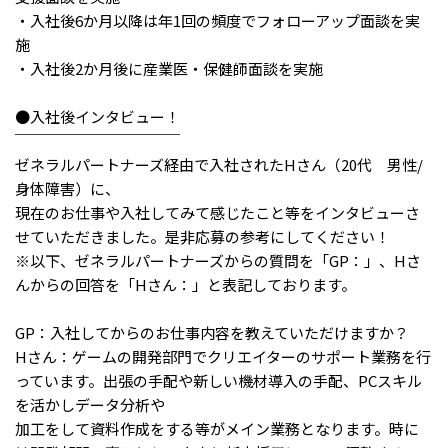
メニューを閉じる
・入社後6か月以降は年1回の頻度でフォローアップ面談を実
施
・入社後2か月後に産業医・保健師面談を実施
●入社後インタビュー！
￣￣￣￣￣￣￣￣￣￣￣
ゼネラルパートナーズ経由で入社されたHさん（20代 男性/
身体障害）に、
現在のお仕事や入社してみて感じたこと等をインタビューさ
せていただきました。是非応募の参考にしてください！
※以下、ゼネラルパートナーズからの質問を「GP：」、Hさ
んからの回答を「Hさん：」と表記しております。
GP：入社してからのお仕事内容を教えていただけますか？
Hさん：ゲームの開発部門でクリエイターのサポート業務を行
っています。出張の手配や新しい機材導入の手配、PCスキル
を活かしデータ分析や
加工をして資料作成をする等がメイン業務となります。時に