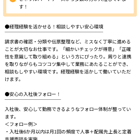
す！
IT・Web制作スキルを身につける就労移行支援サービス
●経理経験を活かせる！相談しやすい安心環境
￣￣￣￣￣￣￣￣￣￣￣￣￣￣￣￣￣￣￣￣￣
ソーシャルファームサービス
請求書の確認・分類や伝票整理など、ミスなく丁寧に進める
ことが大切なお仕事です。「細かいチェックが得意」「正確
しいたけ生産で実現する
性を意識して取り組める」という方にぴったり。周りと連携
新しい障害者雇用支援サービス
を取りながらもコツコツ集中して業務にあたることができ、
相談もしやすい環境です。経理経験を活かして働いていただ
けます。
●安心の入社後フォロー！
ご利用ガイド
￣￣￣￣￣￣￣￣￣￣￣￣
入社後、安心して勤務できるようなフォロー体制が整ってい
法人向けページ
ます。
＜フォロー例＞
・入社後6か月以内は月1回の頻度で人事＋配属先上長と定着
支援面談を実施