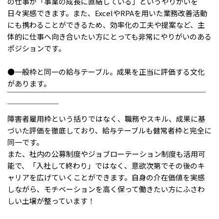
の仕事が「事業の成長に直結している」というやりがいを
日々実感できます。また、ExcelやRPAを用いた業務改善活動
IT・Web制作スキルを身につける就労移行支援サービス
にも携わることができるため、効率化の工夫や提案など、主
体的に仕事へ向き合いたい方にとっても非常にやりがいのある
ポジションです。
ソーシャルファームサービス
●一般枠と同一の給与テーブル。成果を正当に評価する文化
があります。
しいたけ生産で実現する
新しい障害者雇用支援サービス
￣￣￣￣￣￣￣￣￣￣￣￣￣￣￣￣￣￣￣￣￣￣￣￣￣￣￣
￣￣￣￣￣￣￣
障害者雇用枠という括りではなく、職務やスキル、成果に基
づいた評価を徹底しており、給与テーブルも健常者枠と完全に
同一です。
ご利用ガイド
また、社内の公募制度やジョブローテーション制度も活用可
能で、「入社して終わり」ではなく、意欲次第でその後のキ
ャリアを広げていくことができます。自身の介在価値を実感
法人向けページ
しながら、モチベーションを高く保って働きたい方にふさわ
しい土壌が整っています！