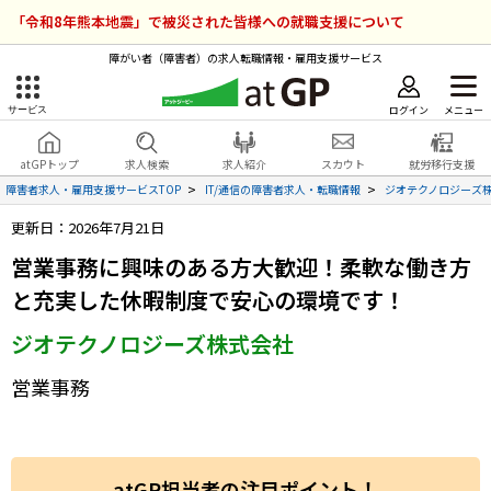
「令和8年熊本地震」で被災された皆様への就職支援について
障がい者（障害者）の求人転職情報・雇用支援サービス
ログイン
メニュー
サービス
障害者雇用のアットジーピー
ログイン
会員登録
atGPトップ
求人検索
求人紹介
スカウト
就労移行支援
無料
サービスラインナップ
障害者求人・雇用支援サービスTOP
IT/通信の障害者求人・転職情報
ジオテクノロジーズ
更新日：2026年7月21日
atGPトップ
就転職支援サービス
営業事務に興味のある方大歓迎！柔軟な働き方
障害者専門の就転職支援サービス
と充実した休暇制度で安心の環境です！
各種サービス
ジオテクノロジーズ株式会社
求人を検索する
営業事務
障害者アスリート専門の就転職支援サービス
求人を紹介してもらう
スカウトを受ける
atGP担当者の注目ポイント！