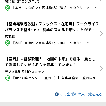
開発職（ITエンジニア）
【本社】東京都 文京区 本駒込2-28-8 文京グリーンコートセンターオフィス 22F ※都営三田線「千石駅」(A1またはA3出口) 徒歩4分 ※JR山手線・東京メトロ南北線「駒込駅」(2番出口) 徒歩10分 ※JR山手線・都営三田線「巣鴨駅」(南口) 徒歩12分
【営業経験者歓迎 / フレックス・在宅可】ワークライフ
バランスを整えつつ、営業のスキルを磨くことができ
ます！
営業職
【本社】東京都 文京区 本駒込2-28-8 文京グリーンコートセンターオフィス 22F ※都営三田線「千石駅」(A1またはA3出口) 徒歩4分 ※JR山手線・東京メトロ南北線「駒込駅」(2番出口) 徒歩10分 ※JR山手線・都営三田線「巣鴨駅」(南口) 徒歩12分
【盛岡】未経験歓迎！「地図の未来」を創る一員とし
て活躍してくださる方を募集しています！
デジタル地図制作スタッフ
【東北開発センター（盛岡市）】岩手県 盛岡市 盛岡駅西通2-9-1 マリオス ※JR盛岡駅から徒歩5分以内 ※車通勤を希望される方は、面接時にお知らせください
この企業の求人一覧を見る