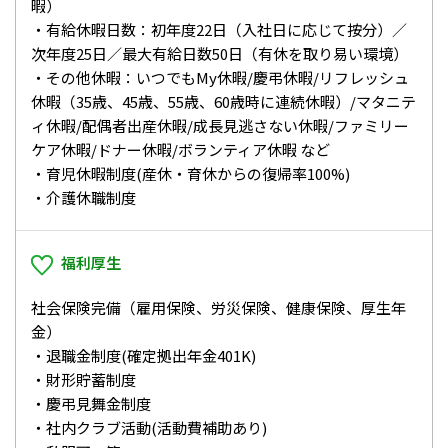
暇）
・有給休暇日数：初年度22日（入社日に応じて按分）／
次年度25日／最大有給日数50日（有休を取り易い環境）
・その他休暇：いつでもMy休暇/慶弔休暇/リフレッシュ
休暇（35歳、45歳、55歳、60歳時に連続休暇）/マタニテ
ィ休暇/配偶者出産休暇/成長見逃さない休暇/ファミリー
ケア休暇/ドナー休暇/ボランティア休暇 など
・育児休暇制度(産休・育休からの復帰率100%)
・介護休職制度
福利厚生
社会保険完備（雇用保険、労災保険、健康保険、厚生年
金）
・退職金制度(確定拠出年金401K)
・財形貯蓄制度
・慶弔見舞金制度
・社内クラブ活動(活動費補助あり)