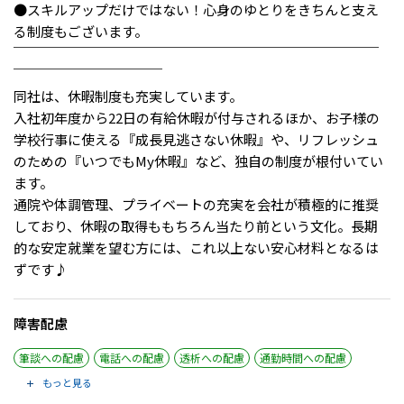
メニューを閉じる
●スキルアップだけではない！心身のゆとりをきちんと支え
る制度もございます。
￣￣￣￣￣￣￣￣￣￣￣￣￣￣￣￣￣￣￣￣￣￣￣￣￣￣￣
￣￣￣￣￣￣￣￣￣￣￣
同社は、休暇制度も充実しています。
入社初年度から22日の有給休暇が付与されるほか、お子様の
学校行事に使える『成長見逃さない休暇』や、リフレッシュ
のための『いつでもMy休暇』など、独自の制度が根付いてい
ます。
通院や体調管理、プライベートの充実を会社が積極的に推奨
しており、休暇の取得ももちろん当たり前という文化。長期
的な安定就業を望む方には、これ以上ない安心材料となるは
ずです♪
障害配慮
筆談への配慮
電話への配慮
透析への配慮
通勤時間への配慮
もっと見る