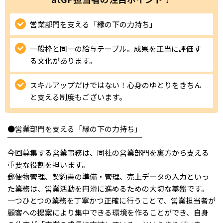
ハイスキルな障害者の転職支援サービス
就労移行支援サービス
営業部門を支える「縁の下の力持ち」
就職・転職ノウハウ
一般枠と同一の給与テーブル。成果を正当に評価す
障害のある新卒学生専門の就職エージェントサービス
る文化があります。
お問い合わせ・よくある質問
スキルアップだけではない！心身のゆとりをきちん
と支える制度もございます。
求人検索・スカウトサービス
お問い合わせ
障害者専門の求人検索・スカウトサービス
よくある質問
●営業部門を支える「縁の下の力持ち」
￣￣￣￣￣￣￣￣￣￣￣￣￣￣￣￣￣￣
今回募集する営業事務は、同社の営業部門を裏方から支える
採用をお考えの企業様はこちら
重要な役割を担います。
就労移行支援サービス
郵便物管理、契約書の準備・管理、売上データの入力といっ
た業務は、営業活動を円滑に進めるための大切な基盤です。
メニューを閉じる
障害別専門支援の就労移行支援サービス
一つひとつの業務を丁寧かつ正確に行うことで、営業担当者が
顧客への提案により集中できる環境を作ることができ、自身