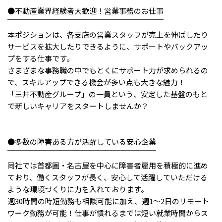
メニューを閉じる
●不動産業界経験者大歓迎！営業事務のお仕事
￣￣￣￣￣￣￣￣￣￣￣￣￣￣￣￣￣￣￣￣￣
本ポジションは、各支店の営業スタッフが売上を伸ばしたり
サービスを拡大したりできるように、サポートやバックアッ
プをする仕事です。
さまざまな事務職の中でもとくにサポート力が求められるの
で、スキルアップできる機会が多い点も大きな魅力！
「三井不動産グループ」の一員という、安定した基盤のもと
で新しいキャリアをスタートしませんか？
●多数の障害ある方が活躍している安心企業
￣￣￣￣￣￣￣￣￣￣￣￣￣￣￣￣￣￣￣￣
同社では首都圏・名古屋を中心に障害者雇用を積極的に進め
ており、働くスタッフが長く、安心して活躍していただける
ような環境づくりに力を入れております。
週30時間の時短勤務も相談可能に加え、週1～2日のリモート
ワーク勤務が可能！仕事が慣れるまでは短い就業時間からス