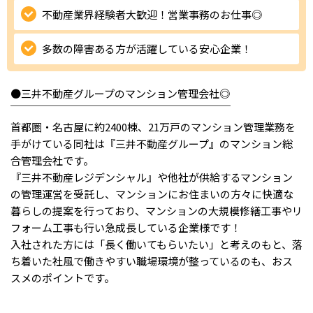
不動産業界経験者大歓迎！営業事務のお仕事◎
IT・Web制作スキルを身につける就労移行支援サービス
多数の障害ある方が活躍している安心企業！
ソーシャルファームサービス
●三井不動産グループのマンション管理会社◎
￣￣￣￣￣￣￣￣￣￣￣￣￣￣￣￣￣￣￣￣￣
しいたけ生産で実現する
首都圏・名古屋に約2400棟、21万戸のマンション管理業務を
新しい障害者雇用支援サービス
手がけている同社は『三井不動産グループ』のマンション総
合管理会社です。
『三井不動産レジデンシャル』や他社が供給するマンション
の管理運営を受託し、マンションにお住まいの方々に快適な
暮らしの提案を行っており、マンションの大規模修繕工事やリ
ご利用ガイド
フォーム工事も行い急成長している企業様です！
入社された方には「長く働いてもらいたい」と考えのもと、落
法人向けページ
ち着いた社風で働きやすい職場環境が整っているのも、おス
スメのポイントです。