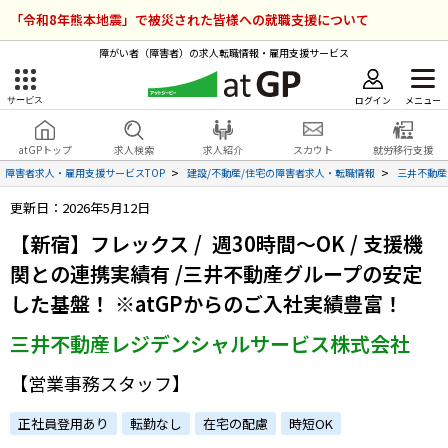
「令和8年熊本地震」で被災された皆様への就職支援について
障がい者（障害者）の求人転職情報・雇用支援サービス
ログイン
メニュー
サービス
障害者雇用のアットジーピー
ログイン
会員登録
atGPトップ
求人検索
求人紹介
スカウト
就労移行支援
無料
サービスラインナップ
障害者求人・雇用支援サービスTOP
建設/不動産/住宅の障害者求人・転職情報
三井不動産
更新日：2026年5月12日
atGPトップ
就転職支援サービス
【新宿】フレックス / 週30時間～OK / 支援機
障害者専門の就転職支援サービス
関との連携実績有 /三井不動産グループの安定
各種サービス
した基盤！ ※atGPからのご入社実績豊富！
求人を検索する
三井不動産レジデンシャルサービス株式会社
障害者アスリート専門の就転職支援サービス
求人を紹介してもらう
【営業事務スタッフ】
正社員登用あり
転勤なし
在宅の配慮
時短OK
スカウトを受ける