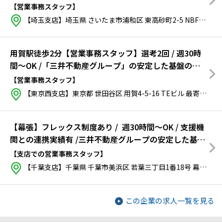
とで新しいキャリアをスタートしませんか？
【営業事務スタッフ】
【埼玉支店】埼玉県 さいたま市浦和区 東高砂町2-5 NBF浦和ビル
用賀駅徒歩2分【営業事務スタッフ】選考2回 / 週30時
間～OK /「三井不動産グループ」の安定した基盤のも
とで新しいキャリアをスタートしませんか？
【営業事務スタッフ】
【東京西支店】東京都 世田谷区 用賀4-5-16 TEビル
最寄り：
東
【幕張】フレックス制度あり / 週30時間～OK / 支援機
関との連携実績有 /三井不動産グループの安定した基
盤！ ※atGPからのご入社実績豊富！
【支店での営業事務スタッフ】
【千葉支店】千葉県 千葉市美浜区 若葉三丁目1番18号 幕張ベイパーククロスレジデンス S1-1
この企業の求人一覧を見る