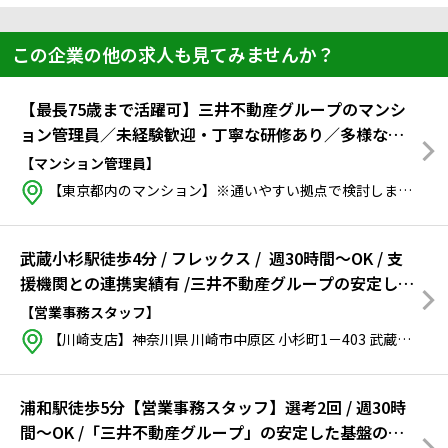
この企業の他の求人も見てみませんか？
【最長75歳まで活躍可】三井不動産グループのマンシ
ョン管理員／未経験歓迎・丁寧な研修あり／多様な障
害配慮あり
【マンション管理員】
【東京都内のマンション】※通いやすい拠点で検討します東京都
武蔵小杉駅徒歩4分 / フレックス / 週30時間～OK / 支
援機関との連携実績有 /三井不動産グループの安定した
基盤！ ※atGPからのご入社実績豊富！
【営業事務スタッフ】
【川崎支店】神奈川県 川崎市中原区 小杉町1－403 武蔵小杉タワープレイス
浦和駅徒歩5分【営業事務スタッフ】選考2回 / 週30時
間～OK /「三井不動産グループ」の安定した基盤のも