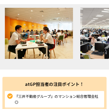
ハイスキルな障害者の転職支援サービス
就労移行支援サービス
就職・転職ノウハウ
障害のある新卒学生専門の就職エージェントサービス
お問い合わせ・よくある質問
求人検索・スカウトサービス
お問い合わせ
障害者専門の求人検索・スカウトサービス
よくある質問
採用をお考えの企業様はこちら
就労移行支援サービス
atGP担当者の注目ポイント！
メニューを閉じる
障害別専門支援の就労移行支援サービス
『三井不動産グループ』のマンション総合管理会社
◎