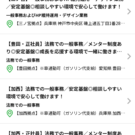
／安定基盤◎相談しやすい環境で安心して働けます！
一般事務およびHP維持運用・デザイン業務
【三ノ宮拠点】兵庫県 神戸市中央区 磯上通五丁目1番28号 LILLY PLAZA ONE BLDG. 5階
【豊田・正社員】法務での一般事務／メンター制度あ
り◎安定基盤◎成長を応援する環境で一緒に働きませ
んか？
法務での一般事務
【豊田拠点】※車通勤可（ガソリン代支給）愛知県 豊田市 トヨタ町1番地
【加西】法務での一般事務／安定基盤◎相談しやすい
環境で安心して働けます！
法務での一般事務
【加西拠点】※車通勤可（ガソリン代支給）兵庫県 加西市 鎮岩町194番地4
【加西・正社員】法務での一般事務／メンター制度あ