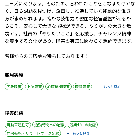
ェーズにあります。そのため、言われたことをこなすだけでな
IT・Web制作スキルを身につける就労移行支援サービス
く、自ら課題を見つけ、企画し、推進していく能動的な働き
方が求められます。確かな技術力と強固な経営基盤があるか
らこそ、安心して大きな挑戦ができる、やりがいの大きな環
境です。社員の「やりたいこと」を応援し、チャレンジ精神
ソーシャルファームサービス
を尊重する文化があり、障害の有無に関わらず活躍できます。
しいたけ生産で実現する
皆様からのご応募お待ちしております！
新しい障害者雇用支援サービス
雇用実績
下肢障害
上肢障害
心臓機能障害
聴覚障害
もっと見る
ご利用ガイド
障害配慮
法人向けページ
自動車通勤可
通勤時間への配慮
残業ゼロの配慮
在宅勤務・リモートワーク配慮
もっと見る