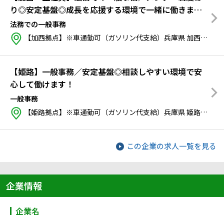
り◎安定基盤◎成長を応援する環境で一緒に働きませ
んか？
法務での一般事務
【加西拠点】※車通勤可（ガソリン代支給）兵庫県 加西市 鎮岩町194番地4
【姫路】一般事務／安定基盤◎相談しやすい環境で安
心して働けます！
一般事務
【姫路拠点】※車通勤可（ガソリン代支給）兵庫県 姫路市 飾磨区妻鹿日田町1番6
この企業の求人一覧を見る
企業情報
企業名