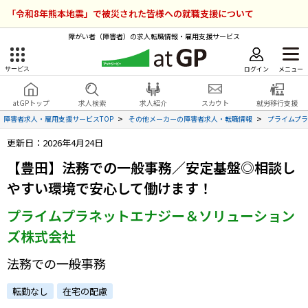
「令和8年熊本地震」で被災された皆様への就職支援について
障がい者（障害者）の求人転職情報・雇用支援サービス
ログイン
メニュー
サービス
障害者雇用のアットジーピー
ログイン
会員登録
atGPトップ
求人検索
求人紹介
スカウト
就労移行支援
無料
サービスラインナップ
障害者求人・雇用支援サービスTOP
その他メーカーの障害者求人・転職情報
プライムプ
更新日：2026年4月24日
atGPトップ
就転職支援サービス
【豊田】法務での一般事務／安定基盤◎相談し
障害者専門の就転職支援サービス
やすい環境で安心して働けます！
各種サービス
プライムプラネットエナジー＆ソリューション
求人を検索する
ズ株式会社
障害者アスリート専門の就転職支援サービス
求人を紹介してもらう
法務での一般事務
転勤なし
在宅の配慮
スカウトを受ける