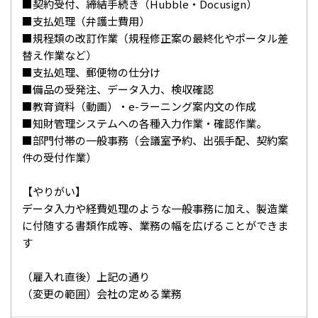
■契約受付、締結手続き（Hubble・Docusign）
■支払処理（弁護士費用）
■規程類の改訂作業（規程修正案の最終化やポータル差
替え作業など）
■支払処理、郵便物の仕分け
■備品の受発注、データ入力、検収確認
■教育資料（動画）・e-ラーニング案内文の作成
■知財管理システムへの各種入力作業・確認作業。
■部門付帯の一般事務（会議室予約、出張手配、契約案
件の受付作業）
【やりがい】
データ入力や経費処理のような一般事務に加え、製造業
に付随する書類作成等、業務の幅を広げることができま
す
（雇入れ直後）上記の通り
（変更の範囲）会社の定める業務