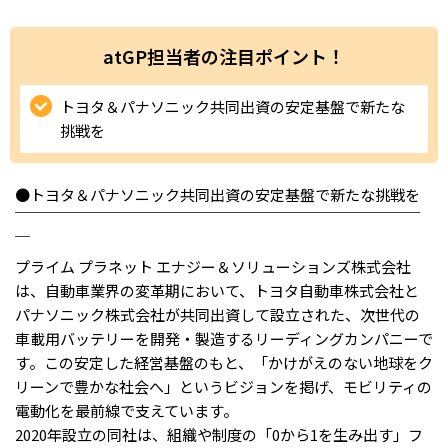
ハイスキルな障害者の転職支援サービス
就労移行支援サービス
atGP担当者の注目ポイント！
就職・転職ノウハウ
障害のある新卒学生専門の就職エージェントサービス
トヨタ＆パナソニック共同出資の安定基盤で新たな
挑戦を
お問い合わせ・よくある質問
●トヨタ＆パナソニック共同出資の安定基盤で新たな挑戦を
求人検索・スカウトサービス
お問い合わせ
￣￣￣￣￣￣￣￣￣￣￣￣￣￣￣￣￣￣￣￣￣￣￣￣￣￣￣
￣
障害者専門の求人検索・スカウトサービス
よくある質問
プライム プラネット エナジー＆ソリューションズ株式会社
は、自動車業界の変革期において、トヨタ自動車株式会社と
採用をお考えの企業様はこちら
パナソニック株式会社が共同出資して設立された、次世代の
車載用バッテリーを開発・製造するリーディングカンパニーで
就労移行支援サービス
す。この安定した経営基盤のもと、「かけがえのない地球をク
メニューを閉じる
障害別専門支援の就労移行支援サービス
リーンで豊かな社会へ」というビジョンを掲げ、モビリティの
電動化を最前線で支えています。
2020年設立の同社は、組織や制度の「0から1を生み出す」フ