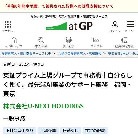
「令和8年熊本地震」で被災された皆様への就職支援について
障がい者（障害者）の求人転職情報・雇用支援サービス
ログイン
メニュー
サービス
障害者雇用のアットジーピー
ログイン
会員登録
atGPトップ
求人検索
求人紹介
スカウト
就労移行支援
無料
サービスラインナップ
障害者求人・雇用支援サービスTOP
IT/通信の障害者求人・転職情報
株式会社U-NEXT H
更新日：2026年7月9日
atGPトップ
就転職支援サービス
東証プライム上場グループで事務職｜自分らし
障害者専門の就転職支援サービス
く働く、最先端AI事業のサポート事務｜福岡・
各種サービス
東京
求人を検索する
株式会社U-NEXT HOLDINGS
障害者アスリート専門の就転職支援サービス
求人を紹介してもらう
一般事務
正社員登用あり
上場企業
転勤なし
在宅の配慮
スカウトを受ける