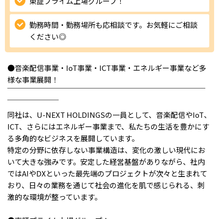
東証プライム上場グループ！
IT・Web制作スキルを身につける就労移行支援サービス
勤務時間・勤務場所も応相談です。お気軽にご相談
ください◎
ソーシャルファームサービス
●音楽配信事業・IoT事業・ICT事業・エネルギー事業など多
様な事業展開！
しいたけ生産で実現する
￣￣￣￣￣￣￣￣￣￣￣￣￣￣￣￣￣￣￣￣￣￣￣￣￣￣￣
新しい障害者雇用支援サービス
￣￣￣￣￣￣￣
同社は、U-NEXT HOLDINGSの一員として、音楽配信やIoT、
ICT、さらにはエネルギー事業まで、私たちの生活を豊かにす
る多角的なビジネスを展開しています。
ご利用ガイド
特定の分野に依存しない事業構造は、変化の激しい現代にお
いて大きな強みです。安定した経営基盤がありながら、社内
ではAIやDXといった最先端のプロジェクトが次々と生まれて
法人向けページ
おり、日々の業務を通じて社会の進化を肌で感じられる、刺
激的な環境が整っています。