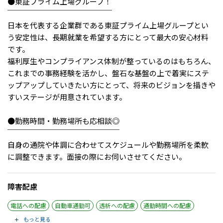
メニューを閉じる
●東証プライム上場グループ！
￣￣￣￣￣￣￣￣￣￣￣￣￣￣
日本を代表する企業群である東証プライム上場グループとい
う安定性は、長期就業を希望する方にとって最大の安心材料
です。
福利厚生やコンプライアンス体制が整っているのはもちろん、
これまでの事務経験を活かし、盤石な基盤の上で着実にステ
ップアップしていきたい方にとって、将来のビジョンを描きや
すいステージが用意されています。
●勤務時間・勤務場所も応相談◎
￣￣￣￣￣￣￣￣￣￣￣￣￣￣￣
自身の通院や体調に合わせてスケジュールや勤務場所を柔軟
に調整できます。面接の際にお伺いさせてください。
障害配慮
電話への配慮
自動車通勤可
透析への配慮
通勤時間への配慮
もっと見る