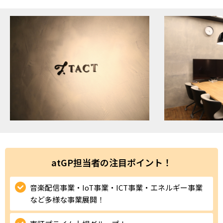
ハイスキルな障害者の転職支援サービス
就労移行支援サービス
就職・転職ノウハウ
障害のある新卒学生専門の就職エージェントサービス
お問い合わせ・よくある質問
求人検索・スカウトサービス
お問い合わせ
障害者専門の求人検索・スカウトサービス
よくある質問
採用をお考えの企業様はこちら
atGP担当者の注目ポイント！
就労移行支援サービス
音楽配信事業・IoT事業・ICT事業・エネルギー事業
メニューを閉じる
障害別専門支援の就労移行支援サービス
など多様な事業展開！