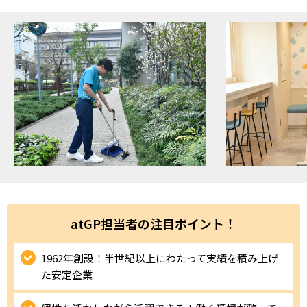
ハイスキルな障害者の転職支援サービス
就労移行支援サービス
就職・転職ノウハウ
障害のある新卒学生専門の就職エージェントサービス
お問い合わせ・よくある質問
求人検索・スカウトサービス
お問い合わせ
障害者専門の求人検索・スカウトサービス
よくある質問
採用をお考えの企業様はこちら
atGP担当者の注目ポイント！
就労移行支援サービス
1962年創設！半世紀以上にわたって実績を積み上げ
メニューを閉じる
障害別専門支援の就労移行支援サービス
た安定企業