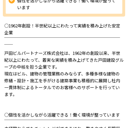
個性を活かしながら活躍できる！働く環境が整って
います
IT・Web制作スキルを身につける就労移行支援サービス
○1962年創設！半世紀以上にわたって実績を積み上げた安定
企業
ソーシャルファームサービス
￣￣￣￣￣￣￣￣￣￣￣￣￣￣￣￣￣￣￣￣￣￣￣￣￣￣￣
￣￣
しいたけ生産で実現する
戸田ビルパートナーズ株式会社は、1962年の創設以来、半世
新しい障害者雇用支援サービス
紀以上にわたって、着実な実績を積み上げてきた戸田建設グル
ープの中核を担う企業です。
現在はビル、建物の管理業務のみならず、多種多様な建物の
修繕・設計・施工を手がける建築事業も積極的に展開し社内
ご利用ガイド
一貫体制によるトータルでのお客様へのサポートを行ってい
ます。
法人向けページ
○個性を活かしながら活躍できる！働く環境が整っています
￣￣￣￣￣￣￣￣￣￣￣￣￣￣￣￣￣￣￣￣￣￣￣￣￣￣￣