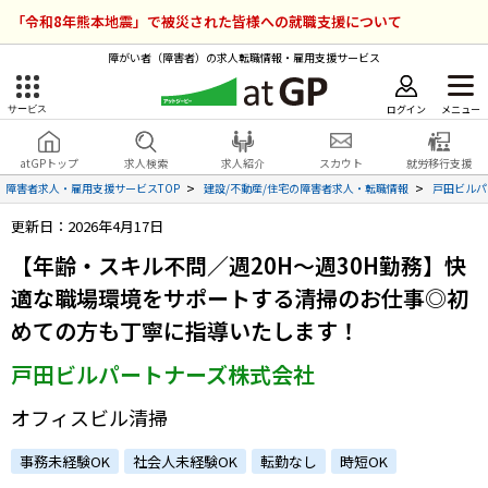
「令和8年熊本地震」で被災された皆様への就職支援について
障がい者（障害者）の求人転職情報・雇用支援サービス
ログイン
メニュー
サービス
障害者雇用のアットジーピー
ログイン
会員登録
atGPトップ
求人検索
求人紹介
スカウト
就労移行支援
無料
サービスラインナップ
障害者求人・雇用支援サービスTOP
建設/不動産/住宅の障害者求人・転職情報
戸田ビルパ
更新日：2026年4月17日
atGPトップ
就転職支援サービス
【年齢・スキル不問／週20H～週30H勤務】快
障害者専門の就転職支援サービス
適な職場環境をサポートする清掃のお仕事◎初
各種サービス
めての方も丁寧に指導いたします！
求人を検索する
戸田ビルパートナーズ株式会社
障害者アスリート専門の就転職支援サービス
求人を紹介してもらう
オフィスビル清掃
事務未経験OK
社会人未経験OK
転勤なし
時短OK
スカウトを受ける