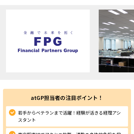
ハイスキルな障害者の転職支援サービス
就労移行支援サービス
就職・転職ノウハウ
障害のある新卒学生専門の就職エージェントサービス
お問い合わせ・よくある質問
求人検索・スカウトサービス
お問い合わせ
障害者専門の求人検索・スカウトサービス
よくある質問
採用をお考えの企業様はこちら
atGP担当者の注目ポイント！
就労移行支援サービス
若手からベテランまで活躍！経験が活きる経理アシ
メニューを閉じる
障害別専門支援の就労移行支援サービス
スタント