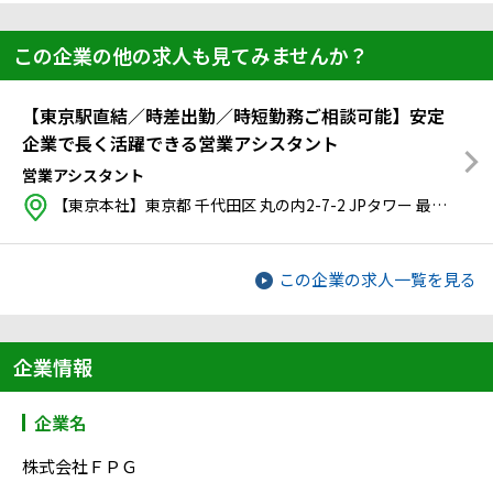
この企業の他の求人も見てみませんか？
【東京駅直結／時差出勤／時短勤務ご相談可能】安定
企業で長く活躍できる営業アシスタント
営業アシスタント
【東京本社】東京都 千代田区 丸の内2-7-2 JPタワー
最寄り：
Ｊ
この企業の求人一覧を見る
企業情報
企業名
株式会社ＦＰＧ