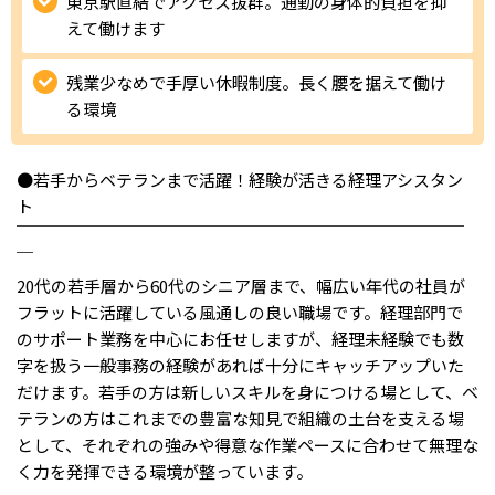
東京駅直結でアクセス抜群。通勤の身体的負担を抑
えて働けます
IT・Web制作スキルを身につける就労移行支援サービス
残業少なめで手厚い休暇制度。長く腰を据えて働け
る環境
ソーシャルファームサービス
●若手からベテランまで活躍！経験が活きる経理アシスタン
しいたけ生産で実現する
ト
新しい障害者雇用支援サービス
￣￣￣￣￣￣￣￣￣￣￣￣￣￣￣￣￣￣￣￣￣￣￣￣￣￣￣
￣
20代の若手層から60代のシニア層まで、幅広い年代の社員が
フラットに活躍している風通しの良い職場です。経理部門で
ご利用ガイド
のサポート業務を中心にお任せしますが、経理未経験でも数
字を扱う一般事務の経験があれば十分にキャッチアップいた
だけます。若手の方は新しいスキルを身につける場として、ベ
法人向けページ
テランの方はこれまでの豊富な知見で組織の土台を支える場
として、それぞれの強みや得意な作業ペースに合わせて無理な
く力を発揮できる環境が整っています。