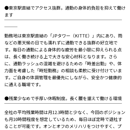
メニューを閉じる
●東京駅直結でアクセス抜群。通勤の身体的負担を抑えて働け
ます
￣￣￣￣￣￣￣￣￣￣￣￣￣￣￣￣￣￣￣￣￣￣￣￣￣￣￣
￣￣￣
勤務地は東京駅直結の「JPタワー（KITTE）」内にあり、雨
などの悪天候の日でも濡れずに通勤できる抜群の好立地で
す。毎日の通勤による身体的な疲労を最小限に抑えられる点
は、長く働き続ける上で大きな安心材料となります。さら
に、通勤ラッシュの混雑を避けるための「時差出勤」や、体
力面を考慮した「時短勤務」の相談も柔軟に受け付けていま
す。ご自身の体調管理を最優先にしながら、安全かつ健康的
に通える職場です。
●残業少なめで手厚い休暇制度。長く腰を据えて働ける環境
￣￣￣￣￣￣￣￣￣￣￣￣￣￣￣￣￣￣￣￣￣￣￣￣￣￣￣
全社の平均残業時間は月12.3時間と少なく、今回のポジション
も月10時間程度を想定しているため、毎日ほぼ定時で退社す
ることが可能です。オンとオフのメリハリをつけやすく、プ