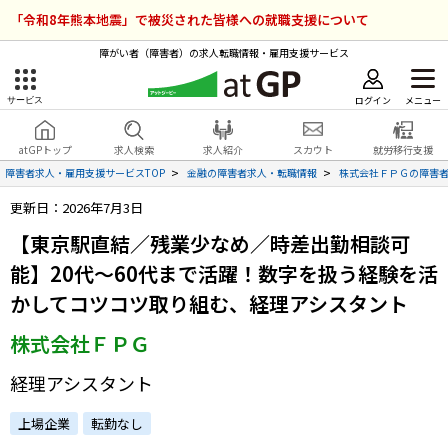
「令和8年熊本地震」で被災された皆様への就職支援について
障がい者（障害者）の求人転職情報・雇用支援サービス
ログイン
メニュー
サービス
障害者雇用のアットジーピー
ログイン
会員登録
atGPトップ
求人検索
求人紹介
スカウト
就労移行支援
無料
サービスラインナップ
障害者求人・雇用支援サービスTOP
金融の障害者求人・転職情報
株式会社ＦＰＧの障害
更新日：2026年7月3日
atGPトップ
就転職支援サービス
【東京駅直結／残業少なめ／時差出勤相談可
障害者専門の就転職支援サービス
能】20代〜60代まで活躍！数字を扱う経験を活
各種サービス
かしてコツコツ取り組む、経理アシスタント
求人を検索する
株式会社ＦＰＧ
障害者アスリート専門の就転職支援サービス
求人を紹介してもらう
経理アシスタント
上場企業
転勤なし
スカウトを受ける