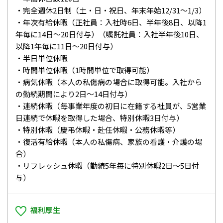
・完全週休2日制（土・日・祝日、年末年始12/31～1/3）
・年次有給休暇（正社員：入社時6日、半年後8日、以降1
年毎に14日～20日付与）（嘱託社員：入社半年後10日、
以降1年毎に11日～20日付与）
・半日単位休暇
・時間単位休暇（1時間単位で取得可能）
・病気休暇（本人の私傷病の場合に取得可能。入社から
の勤続期間により2日～14日付与）
・連続休暇（毎事業年度の初日に在籍する社員が、5営業
日連続で休暇を取得した場合、特別休暇3日付与）
・特別休暇（慶弔休暇・赴任休暇・公務休暇等）
・復活有給休暇（本人の私傷病、家族の看護・介護の場
合）
・リフレッシュ休暇（勤続5年毎に特別休暇2日～5日付
与）
福利厚生